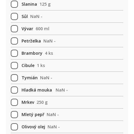
Slanina
125 g
Sůl
NaN -
Vývar
600 ml
Petrželka
NaN -
Brambory
4 ks
Cibule
1 ks
Tymián
NaN -
Hladká mouka
NaN -
Mrkev
250 g
Mletý pepř
NaN -
Olivový olej
NaN -