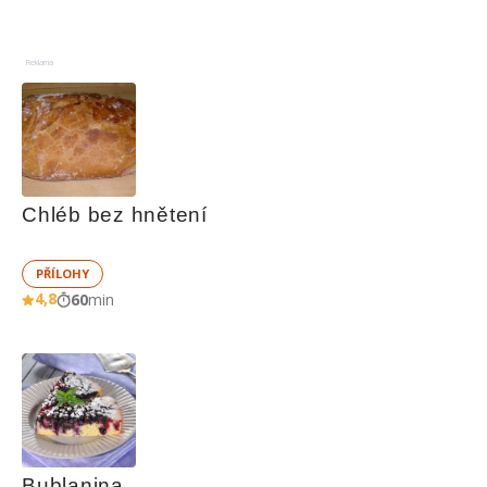
Reklama
Chléb bez hnětení
PŘÍLOHY
4,8
60
min
Bublanina