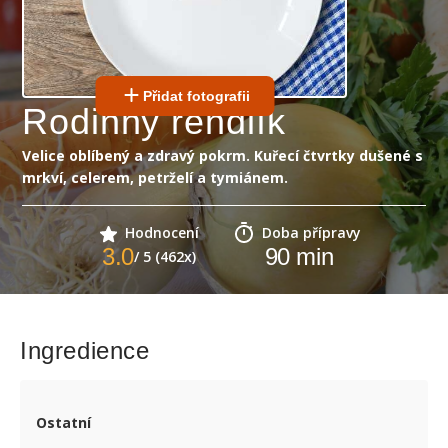
Přidat fotografii
Rodinný rendlík
Velice oblíbený a zdravý pokrm. Kuřecí čtvrtky dušené s
mrkví, celerem, petrželí a tymiánem.
Hodnocení
Doba přípravy
3.0
90
min
/ 5 (462x)
Ingredience
Ostatní