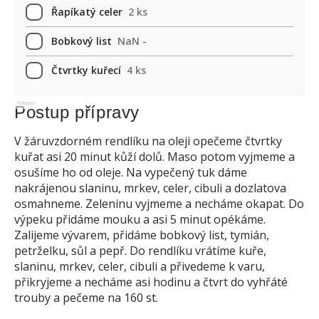
Řapíkatý celer
2 ks
Bobkový list
NaN -
Čtvrtky kuřecí
4 ks
Reklama
Postup přípravy
V žáruvzdorném rendlíku na oleji opečeme čtvrtky
kuřat asi 20 minut kůží dolů. Maso potom vyjmeme a
osušíme ho od oleje. Na vypečený tuk dáme
nakrájenou slaninu, mrkev, celer, cibuli a dozlatova
osmahneme. Zeleninu vyjmeme a necháme okapat. Do
výpeku přidáme mouku a asi 5 minut opékáme.
Zalijeme vývarem, přidáme bobkový list, tymián,
petrželku, sůl a pepř. Do rendlíku vrátíme kuře,
slaninu, mrkev, celer, cibuli a přivedeme k varu,
přikryjeme a necháme asi hodinu a čtvrt do vyhřáté
trouby a pečeme na 160 st.