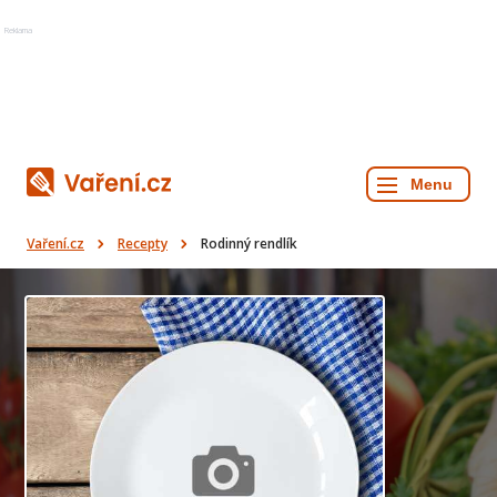
Reklama
Vaření.cz
Recepty
Rodinný rendlík