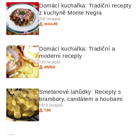
Domácí kuchařka: Tradiční recepty 
z kuchyně Monte Negra
207
receptů
miln49
Domácí kuchařka: Tradiční a 
moderní recepty
120
receptů
ANNA
Smetanové lahůdky: Recepty s 
brambory, candátem a houbami
1813
receptů
100
Reklama