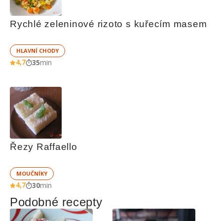
Rychlé zeleninové rizoto s kuřecím masem
HLAVNÍ CHODY
4,7
35
min
Řezy Raffaello
MOUČNÍKY
4,7
30
min
Podobné recepty