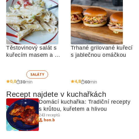
Těstovinový salát s 
Trhané grilované kuřecí 
kuřecím masem a 
s jablečnou omáčkou
zeleninou 
SALÁTY
0,0
4,8
30
min
60
min
Recept najdete v kuchařkách
Domácí kuchařka: Tradiční recepty 
s krůtou, kuřetem a hlivou
243
receptů
hon.b