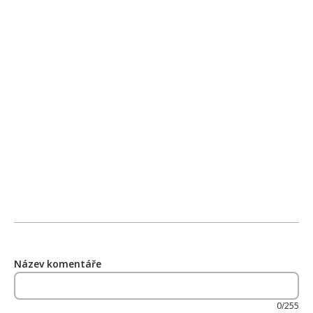
Název komentáře
0/255