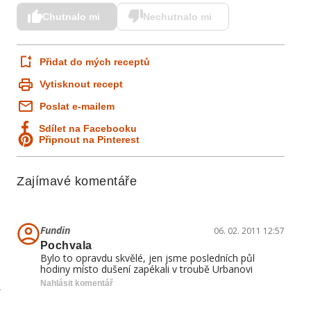
Chutnalo mi
Nechutnalo mi
Přidat do mých receptů
Vytisknout recept
Poslat e-mailem
Sdílet na Facebooku
Připnout na Pinterest
Zajímavé komentáře
Fundin
06. 02. 2011 12:57
Pochvala
Bylo to opravdu skvělé, jen jsme posledních půl
hodiny místo dušení zapékali v troubě Urbanovi
 
Nahlásit komentář