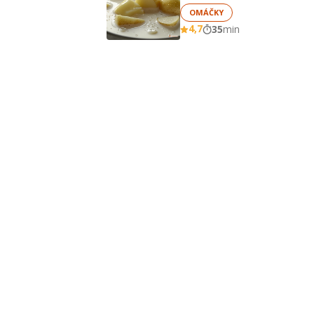
OMÁČKY
4,7
35
min