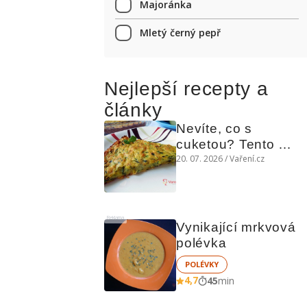
Majoránka
Mletý černý pepř
Nejlepší recepty a
články
Nevíte, co s 
cuketou? Tento 
levný slaný koláč 
20. 07. 2026 / Vaření.cz
chutná božsky teplý 
i studený
Reklama
Vynikající mrkvová 
polévka
POLÉVKY
4,7
45
min