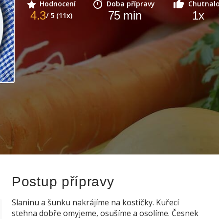
Hodnocení
Doba přípravy
Chutnal
4.3
75
min
1
x
/ 5 (11x)
Postup přípravy
Slaninu a šunku nakrájíme na kostičky. Kuřecí
stehna dobře omyjeme, osušíme a osolíme. Česnek