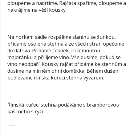
oloupeme a nadrtíme. Rajčata spaříme, oloupeme a
nakrájíme na věší kousky.
Na horkém sádle rozpálíme slaninu se šunkou,
přidáme osolená stehna a ze všech stran opečeme
dozlatova. Přidáme česnek, rozemnutou
majoránku a přilijeme víno. Vše dusíme, dokud se
víno neodpaří. Kousky rajčat přidáme ke stehnům a
dusíme na mírném ohni doměkka. Během dušení
podléváme římská kuřecí stehna vývarem.
Římská kuřecí stehna podáváme s bramborovou
kaší nebo s rýží.
Reklama