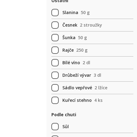
Ostatní
Slanina
50 g
Česnek
2 stroužky
Šunka
50 g
Rajče
250 g
Bílé víno
2 dl
Drůbeží vývar
3 dl
Sádlo vepřové
2 lžíce
Kuřecí stehno
4 ks
Podle chuti
Sůl