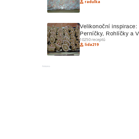
radulka
Velikonoční inspirace: 
Perníčky, Rohlíčky a V
10250
receptů
lida219
Reklama