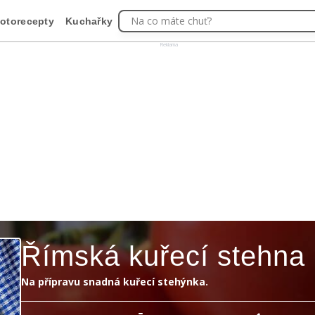
Na co máte chuť?
otorecepty
Kuchařky
Reklama
Římská kuřecí stehna
Na přípravu snadná kuřecí stehýnka.