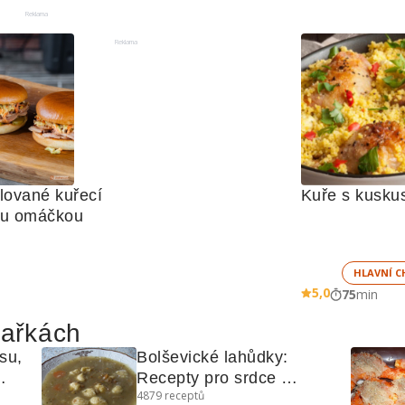
Reklama
Reklama
lované kuřecí 
Kuře s kusk
ou omáčkou
HLAVNÍ C
5,0
75
min
hařkách
su, 
Bolševické lahůdky: 
Recepty pro srdce 
4879
receptů
východoevropské kuchyně