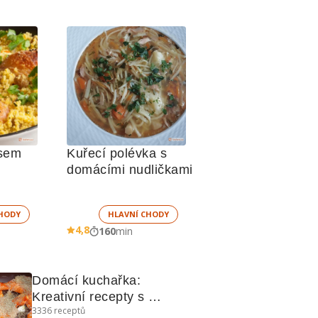
usem
Kuřecí polévka s 
domácími nudličkami
HODY
HLAVNÍ CHODY
4,8
160
min
Domácí kuchařka: 
Kreativní recepty s 
3336
receptů
kuřecím, sýrem a slaninou