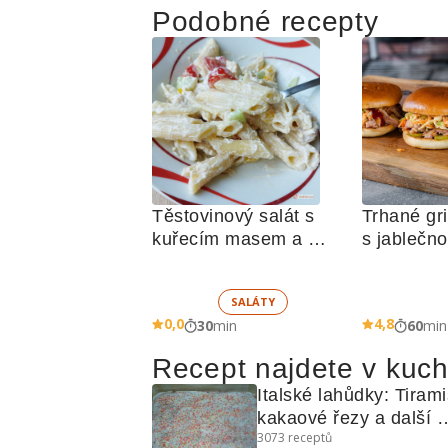
Podobné recepty
Těstovinový salát s 
Trhané gri
kuřecím masem a 
s jablečn
zeleninou 
SALÁTY
0,0
4,8
30
min
60
min
Recept najdete v kuc
Italské lahůdky: Tirami
kakaové řezy a další 
3073
receptů
recepty