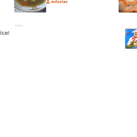
miloslav
Reklama
íce!