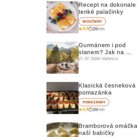
Recept na dokonale 
tenké palačinky
MOUČNÍKY
4,9
20
min
Gurmánem i pod 
stanem? Jak na 
polní kuchyni a na 
21. 07. 2026 / Vaření.cz
čem vařit
Klasická česneková 
pomazánka
POMAZÁNKY
4,8
20
min
Bramborová omáčka
naší babičky