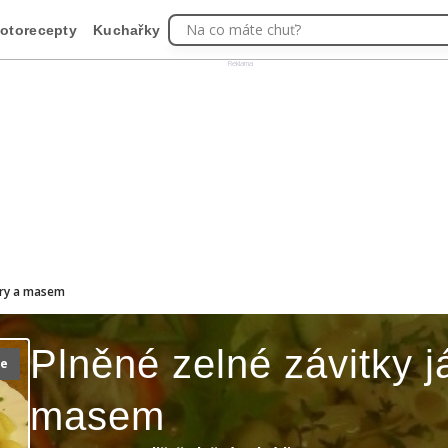
Na co máte chuť?
otorecepty
Kuchařky
Reklama
átry a masem
Plněné zelné závitky j
ie
masem