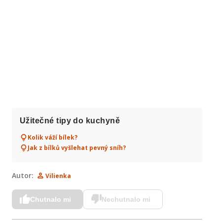
Užitečné tipy do kuchyně
Kolik váží bílek?
Jak z bílků vyšlehat pevný sníh?
Autor:
Vilienka
Chutnalo mi
Nechutnalo mi