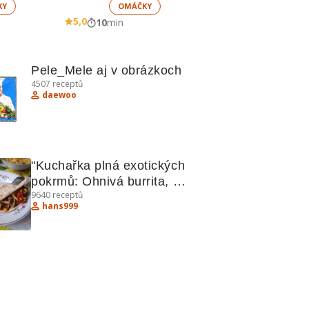
KY
OMÁČKY
5,0
10
min
Pele_Mele aj v obrázkoch
4507
receptů
daewoo
"Kuchařka plná exotických 
pokrmů: Ohnivá burrita, 
9640
receptů
Kuřecí kari, Hradečtí 
hans999
votroci"