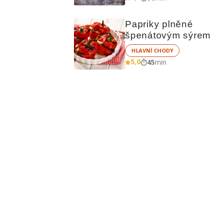
Papriky plněné 
špenátovým sýrem
HLAVNÍ CHODY
5,0
45
min