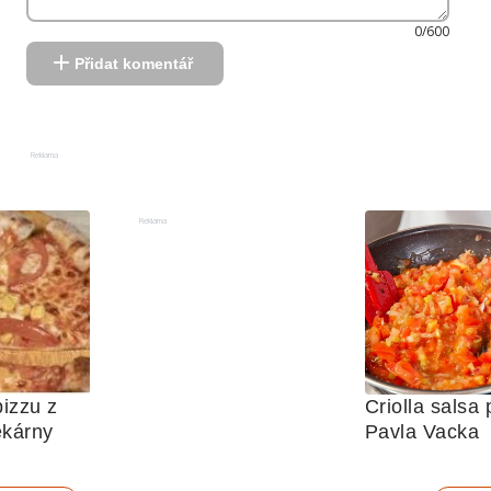
0/600
Přidat komentář
Reklama
Reklama
izzu z 
Criolla salsa 
ekárny
Pavla Vacka