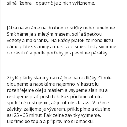
silná "žebra", opatrně je z nich vyřízneme.
Játra nasekáme na drobné kostičky nebo umeleme.
Smícháme je s mletým masem, solí a špetkou
vegety a majoránky. Na každý plátek zelného listu
dáme plátek slaniny a masovou směs. Listy svineme
do závitků a podle potřeby je zpevníme párátky.
Zbylé plátky slaniny nakrájíme na nudličky. Cibule
oloupeme a nasekáme najemno. V kastrolu
rozehřejeme olej s máslem a vsypeme slaninu a
restujeme ji, až pustí tuk. Pak přidáme cibuli a
společně restujeme, až je cibule zlatavá. Vložíme
závitky, zalijeme je vývarem, přiklopíme a dusíme
asi 25 - 35 minut. Pak zelné závitky vyjmeme,
uložíme do tepla a připravíme si omáčku.