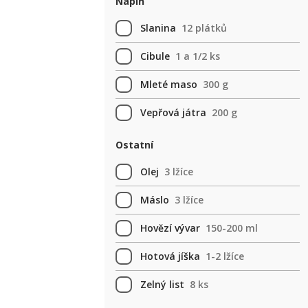
Náplň
Slanina
12 plátků
Cibule
1 a 1/2 ks
Mleté maso
300 g
Vepřová játra
200 g
Ostatní
Olej
3 lžíce
Máslo
3 lžíce
Hovězí vývar
150-200 ml
Hotová jíška
1-2 lžíce
Zelný list
8 ks