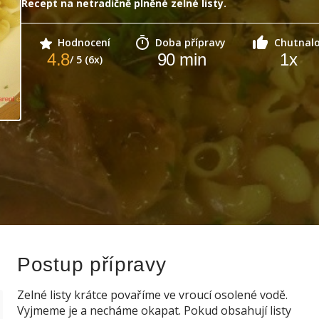
Recept na netradičně plněné zelné listy.
Hodnocení
Doba přípravy
Chutnal
4.8
90
min
1
x
/ 5 (6x)
Postup přípravy
Zelné listy krátce povaříme ve vroucí osolené vodě.
Vyjmeme je a necháme okapat. Pokud obsahují listy