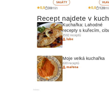
SALÁTY
HLA
0,0
0,0
30
min
120
mi
Recept najdete v kuc
Kuchařka: Lahodné 
recepty s kuřecím, cibu
3592
receptů
fazolemi
lubo
Moje velká kuchařka
630
receptů
mařena
Reklama