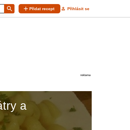
Přidat recept
Přihlásit se
átry a