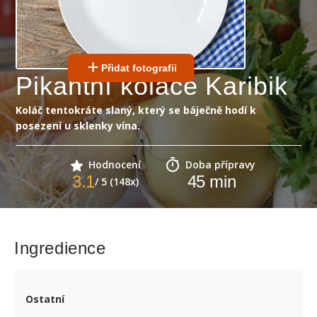
Přidat fotografii
Pikantní koláče Karibik
Koláč tentokráte slaný, který se báječně hodí k
posezení u sklenky vína.
Hodnocení
Doba přípravy
3.1
45
min
/ 5 (148x)
Ingredience
Ostatní