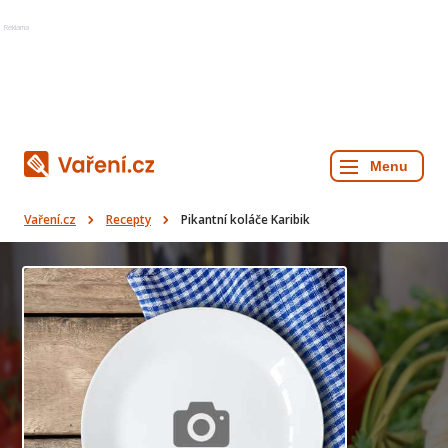
Reklama
Vaření.cz
Recepty
Pikantní koláče Karibik