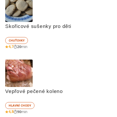
Skořicové sušenky pro děti
CHUŤOVKY
4,7
20
min
Vepřové pečené koleno
HLAVNÍ CHODY
4,8
90
min