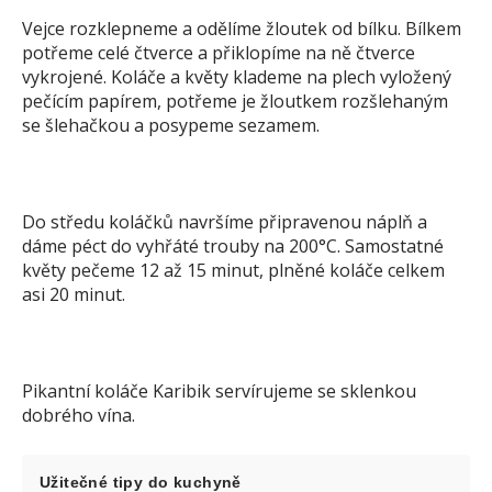
Vejce rozklepneme a odělíme žloutek od bílku. Bílkem
potřeme celé čtverce a přiklopíme na ně čtverce
vykrojené. Koláče a květy klademe na plech vyložený
pečícím papírem, potřeme je žloutkem rozšlehaným
se šlehačkou a posypeme sezamem.
Do středu koláčků navršíme připravenou náplň a
dáme péct do vyhřáté trouby na 200°C. Samostatné
květy pečeme 12 až 15 minut, plněné koláče celkem
asi 20 minut.
Pikantní koláče Karibik servírujeme se sklenkou
dobrého vína.
Užitečné tipy do kuchyně