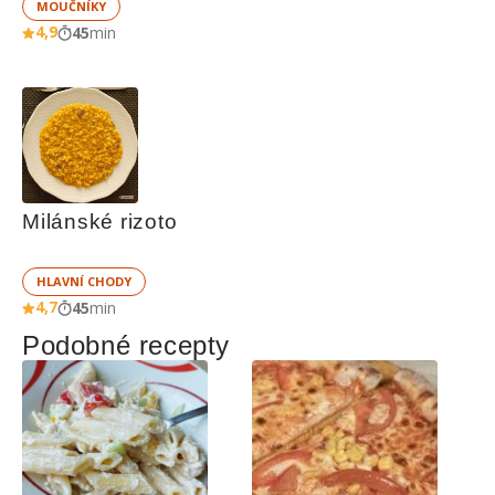
MOUČNÍKY
4,9
45
min
Milánské rizoto
HLAVNÍ CHODY
4,7
45
min
Podobné recepty