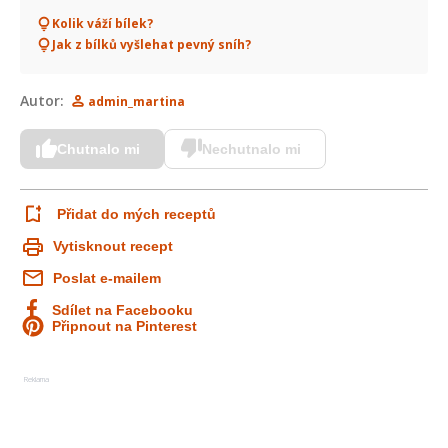
Kolik váží bílek?
Jak z bílků vyšlehat pevný sníh?
Autor:
admin_martina
Chutnalo mi
Nechutnalo mi
Přidat do mých receptů
Vytisknout recept
Poslat e-mailem
Sdílet na Facebooku
Připnout na Pinterest
Reklama