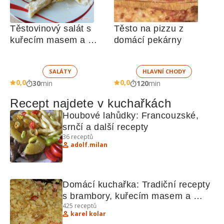
Těstovinový salát s 
Těsto na pizzu z 
kuřecím masem a 
domácí pekárny
zeleninou 
SALÁTY
HLAVNÍ CHODY
0,0
0,0
30
min
120
min
Recept najdete v kuchařkách
Houbové lahůdky: Francouzské, 
srnčí a další recepty
36
receptů
adolf.milan
Domácí kuchařka: Tradiční recepty 
s brambory, kuřecím masem a 
425
receptů
sýrem
karel kolar