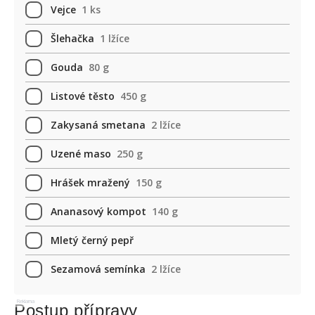
Vejce
1 ks
Šlehačka
1 lžíce
Gouda
80 g
Listové těsto
450 g
Zakysaná smetana
2 lžíce
Uzené maso
250 g
Hrášek mražený
150 g
Ananasový kompot
140 g
Mletý černý pepř
Sezamová semínka
2 lžíce
Reklama
Postup přípravy