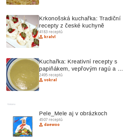
Krkonošská kuchařka: Tradiční 
recepty z české kuchyně
4183
receptů
kralvl
Kuchařka: Kreativní recepty s 
papiňákem, vepřovým ragú a 
2495
receptů
sněhovým těstíčkem
vokral
Reklama
Pele_Mele aj v obrázkoch
4507
receptů
daewoo