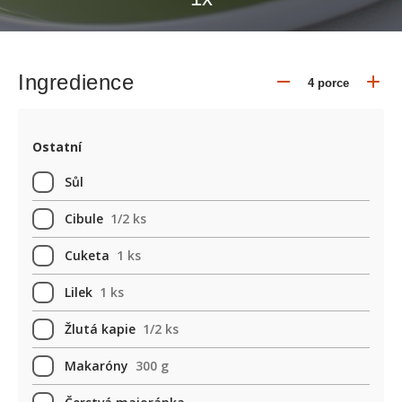
Ingredience
Ostatní
Sůl
Cibule
1/2 ks
Cuketa
1 ks
Lilek
1 ks
Žlutá kapie
1/2 ks
Makaróny
300 g