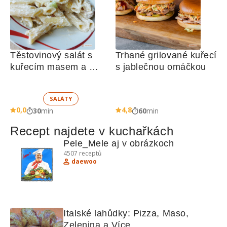
Těstovinový salát s 
Trhané grilované kuřecí 
kuřecím masem a 
s jablečnou omáčkou
zeleninou 
SALÁTY
0,0
4,8
30
min
60
min
Recept najdete v kuchařkách
Pele_Mele aj v obrázkoch
4507
receptů
daewoo
Italské lahůdky: Pizza, Maso, 
Zelenina a Více