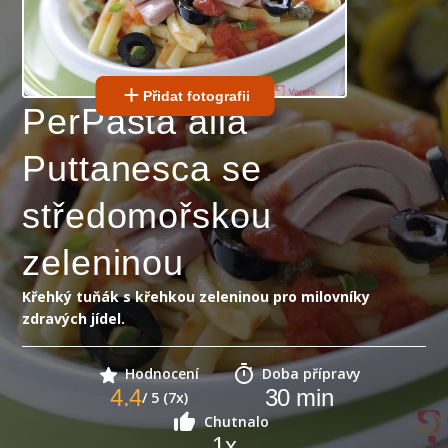
Přidat fotografii
PerPasta alla
Puttanesca se
středomořskou
zeleninou
Křehký tuňák s křehkou zeleninou pro milovníky
zdravých jídel.
Hodnocení
Doba přípravy
4.4
30
min
/ 5 (7x)
Chutnalo
1
x