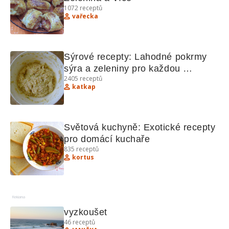
1072
receptů
vařecka
Sýrové recepty: Lahodné pokrmy 
sýra a zeleniny pro každou 
2405
receptů
příležitost
katkap
Světová kuchyně: Exotické recepty 
pro domácí kuchaře
835
receptů
kortus
Reklama
vyzkoušet
46
receptů