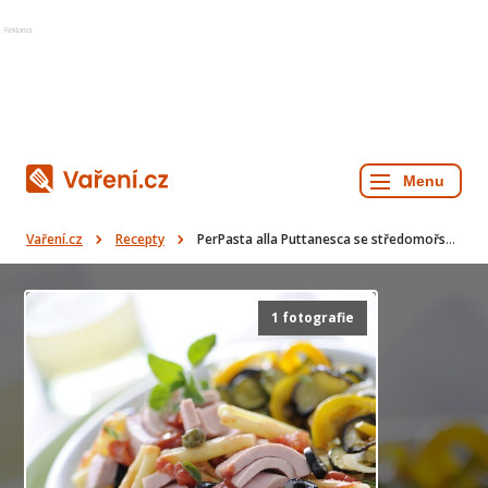
Reklama
Vaření.cz
Recepty
PerPasta alla Puttanesca se středomořskou zeleninou
1 fotografie