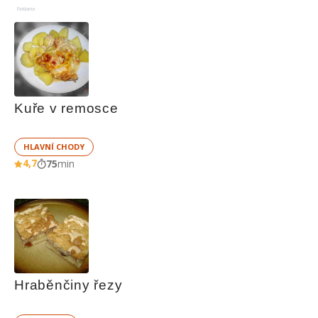
Reklama
Kuře v remosce
HLAVNÍ CHODY
4,7
75
min
Hraběnčiny řezy