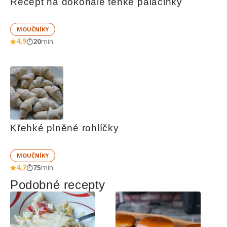
Recept na dokonale tenké palačinky
MOUČNÍKY
4,9
20
min
Křehké plněné rohlíčky
MOUČNÍKY
4,7
75
min
Podobné recepty