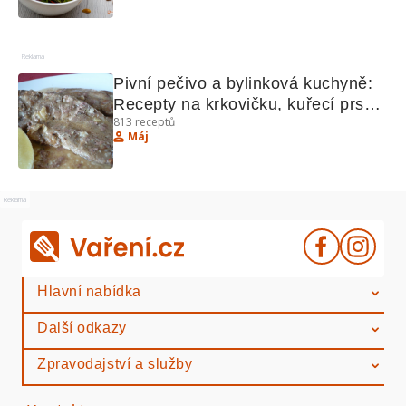
Reklama
Pivní pečivo a bylinková kuchyně: 
Recepty na krkovičku, kuřecí prsa, 
813
receptů
hruškové taštičky, bažanta a krůtí 
Máj
játra
Reklama
Hlavní nabídka
Další odkazy
Zpravodajství a služby