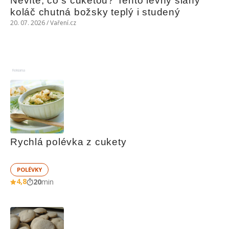
Nevíte, co s cuketou? Tento levný slaný 
koláč chutná božsky teplý i studený
20. 07. 2026 / Vaření.cz
Reklama
Rychlá polévka z cukety
POLÉVKY
4,8
20
min