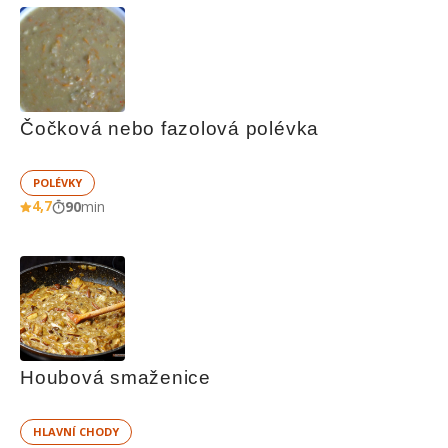
Čočková nebo fazolová polévka
POLÉVKY
4,7
90
min
Houbová smaženice
HLAVNÍ CHODY