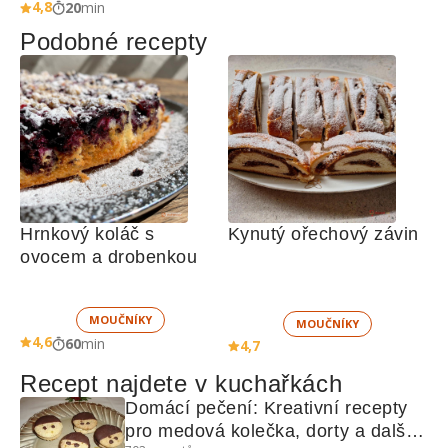
4,8
20
min
Podobné recepty
Hrnkový koláč s 
Kynutý ořechový závin 
ovocem a drobenkou
MOUČNÍKY
MOUČNÍKY
4,6
60
min
4,7
Recept najdete v kuchařkách
Domácí pečení: Kreativní recepty 
pro medová kolečka, dorty a další 