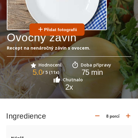
Přidat fotografii
Ovocný závin
Recept na nenáročný závin s ovocem.
Hodnocení
Doba přípravy
5.0
75
min
/ 5 (11x)
Chutnalo
2
x
Ingredience