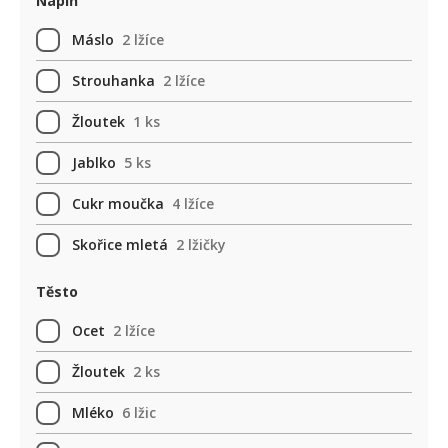
Náplň
Máslo
2 lžíce
Strouhanka
2 lžíce
Žloutek
1 ks
Jablko
5 ks
Cukr moučka
4 lžíce
Skořice mletá
2 lžičky
Těsto
Ocet
2 lžíce
Žloutek
2 ks
Mléko
6 lžic