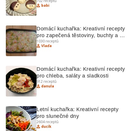
702
receptů
lahodnosti
babi
Domácí kuchařka: Kreativní recepty 
pro zapečená těstoviny, buchty a 
1030
receptů
zmrzlinu
Vlaďa
Domácí kuchařka: Kreativní recepty 
pro chleba, saláty a sladkosti
912
receptů
danula
Letní kuchařka: Kreativní recepty 
pro slunečné dny
2604
receptů
ducík