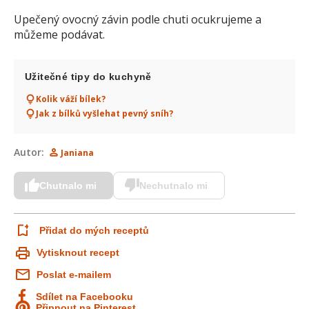
Upečený ovocný závin podle chuti ocukrujeme a
můžeme podávat.
Užitečné tipy do kuchyně
Kolik váží bílek?
Jak z bílků vyšlehat pevný sníh?
Autor:
Janiana
Chutnalo mi
Nechutnalo mi
Přidat do mých receptů
Vytisknout recept
Poslat e-mailem
Sdílet na Facebooku
Připnout na Pinterest