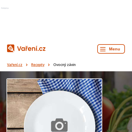
Reklama
Vaření.cz
Recepty
Ovocný závin