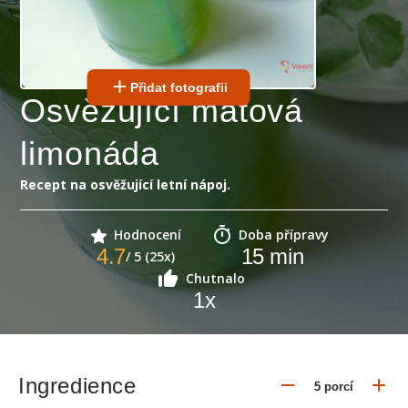
Přidat fotografii
Osvěžující mátová
limonáda
Recept na osvěžující letní nápoj.
Hodnocení
Doba přípravy
4.7
15
min
/ 5 (25x)
Chutnalo
1
x
Ingredience