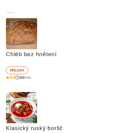
Reklama
Chléb bez hnětení
PŘÍLOHY
4,8
60
min
Klasický ruský boršč