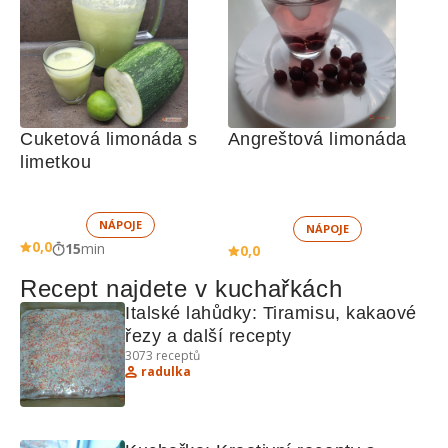
Cuketová limonáda s 
Angreštová limonáda
limetkou
NÁPOJE
NÁPOJE
0,0
15
min
0,0
Recept najdete v kuchařkách
Italské lahůdky: Tiramisu, kakaové 
řezy a další recepty
3073
receptů
radulka