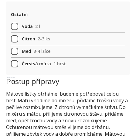
Ostatní
Voda
2 l
Citron
2-3 ks
Med
3-4 lžíce
Čerstvá máta
1 hrst
Reklama
Postup přípravy
Mátové lístky otrháme, budeme potřebovat celou
hrst. Mátu vhodíme do mixéru, přidáme trošku vody a
pečlivě rozmixujeme. Z citronů vymačkáme šťávu. Do
mixéru s mátou přilijeme citronovou šťávu, přidáme
med, opět trochu vody a znovu rozmixujeme.
Ochucenou mátovou směs vlijeme do džbánu,
přilijeme zbytek vody a dobře promícháme. Mátovou