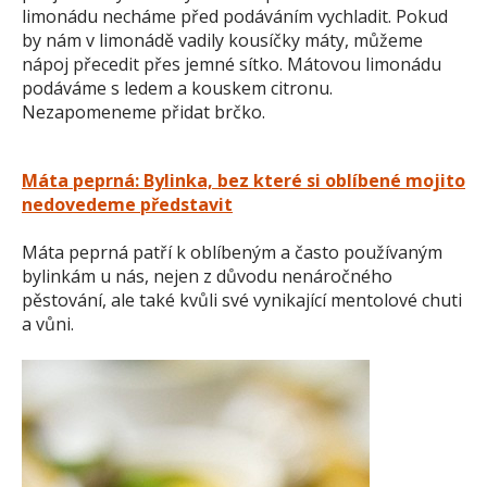
limonádu necháme před podáváním vychladit. Pokud
by nám v limonádě vadily kousíčky máty, můžeme
nápoj přecedit přes jemné sítko. Mátovou limonádu
podáváme s ledem a kouskem citronu.
Nezapomeneme přidat brčko.
Máta peprná: Bylinka, bez které si oblíbené mojito
nedovedeme představit
Máta peprná patří k oblíbeným a často používaným
bylinkám u nás, nejen z důvodu nenáročného
pěstování, ale také kvůli své vynikající mentolové chuti
a vůni.