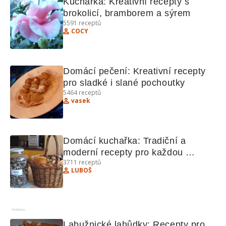
Kuchařka: Kreativní recepty s 
brokolicí, bramborem a sýrem
5591
receptů
COCY
Domácí pečení: Kreativní recepty 
pro sladké i slané pochoutky
5464
receptů
vasek
Domácí kuchařka: Tradiční a 
moderní recepty pro každou 
3711
receptů
příležitost
LUBOŠ
Reklama
Labužnické lahůdky: Recepty pro 