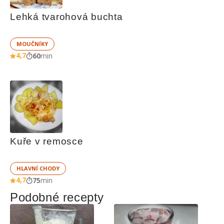
Lehká tvarohová buchta
MOUČNÍKY
4,7
60
min
Kuře v remosce
HLAVNÍ CHODY
4,7
75
min
Podobné recepty