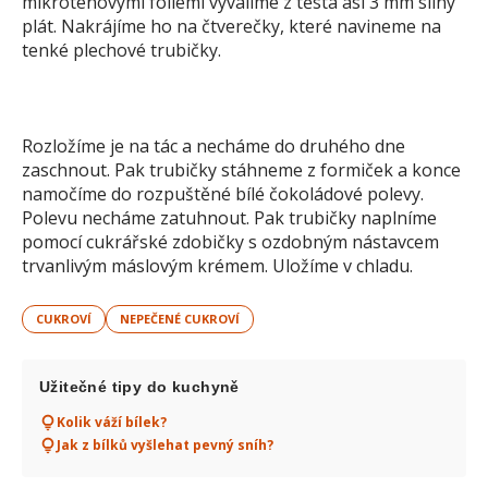
mikroténovými fóliemi vyválíme z těsta asi 3 mm silný
plát. Nakrájíme ho na čtverečky, které navineme na
tenké plechové trubičky.
Rozložíme je na tác a necháme do druhého dne
zaschnout. Pak trubičky stáhneme z formiček a konce
namočíme do rozpuštěné bílé čokoládové polevy.
Polevu necháme zatuhnout. Pak trubičky naplníme
pomocí cukrářské zdobičky s ozdobným nástavcem
trvanlivým máslovým krémem. Uložíme v chladu.
CUKROVÍ
NEPEČENÉ CUKROVÍ
Užitečné tipy do kuchyně
Kolik váží bílek?
Jak z bílků vyšlehat pevný sníh?