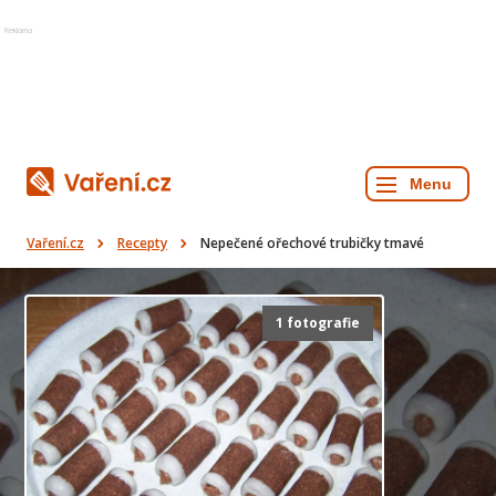
Reklama
Vaření.cz
Recepty
Nepečené ořechové trubičky tmavé
1 fotografie