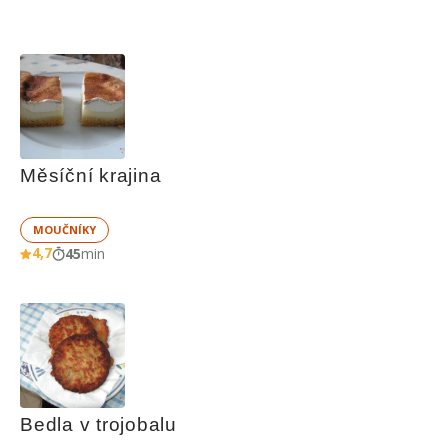
Měsíční krajina
MOUČNÍKY
4,7
45
min
Bedla v trojobalu