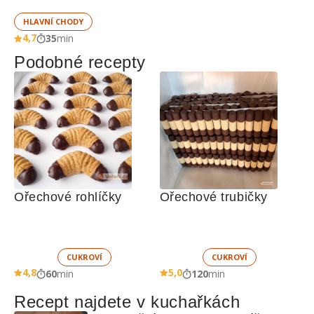
HLAVNÍ CHODY
4,7
35
min
Podobné recepty
Ořechové rohlíčky
Ořechové trubičky
CUKROVÍ
CUKROVÍ
4,8
5,0
60
min
120
min
Recept najdete v kuchařkách