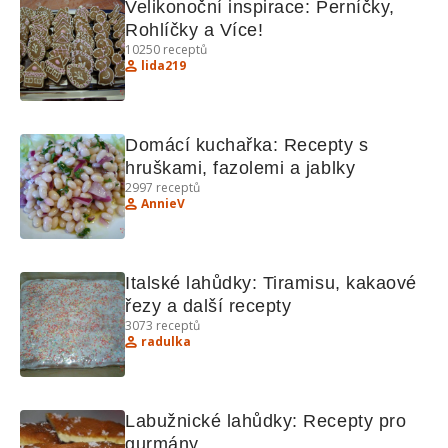
Velikonoční inspirace: Perníčky, 
Rohlíčky a Více!
10250
receptů
lida219
Domácí kuchařka: Recepty s 
hruškami, fazolemi a jablky
2997
receptů
AnnieV
Italské lahůdky: Tiramisu, kakaové 
řezy a další recepty
3073
receptů
radulka
Labužnické lahůdky: Recepty pro 
gurmány