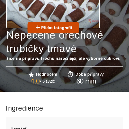
Přidat fotografii
Nepečené ořechové
trubičky tmavé
Sice na přípravu trochu náročnější, ale výborné cukroví.
Hodnocení
Doba přípravy
4.0
60
min
/ 5 (32x)
Ingredience
Ostatní