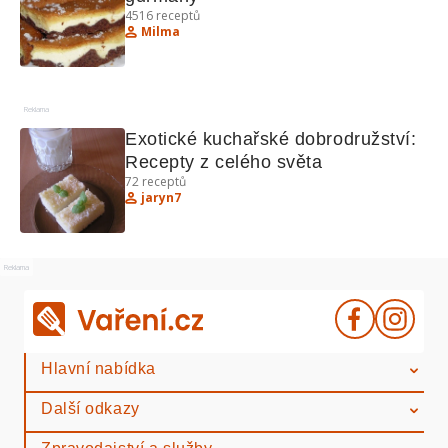
4516
receptů
Milma
Reklama
Exotické kuchařské dobrodružství: 
Recepty z celého světa
72
receptů
jaryn7
Reklama
Hlavní nabídka
Další odkazy