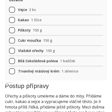
Vejce
2 ks
Kakao
1 lžíce
Piškoty
150 g
Cukr moučka
150 g
Vlašské ořechy
150 g
Bílá čokoládová poleva
1 balíček
Trvanlivý máslový krém
1 sklenice
Reklama
Postup přípravy
Ořechy a piškoty umeleme a dáme do mísy. Přidáme
cukr, kakao a vejce a vypracujeme vláčné těsto. Je-li
hmota příliš řídká, přidáme ještě piškoty. Mezi dvěma