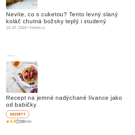
Nevíte, co s cuketou? Tento levný slaný 
koláč chutná božsky teplý i studený
20. 07. 2026 / Vaření.cz
Reklama
Recept na jemné nadýchané lívance jako 
od babičky
DEZERTY
4,8
30
min