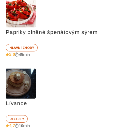
Papriky plněné špenátovým sýrem
HLAVNÍ CHODY
5,0
45
min
Lívance
DEZERTY
4,7
10
min