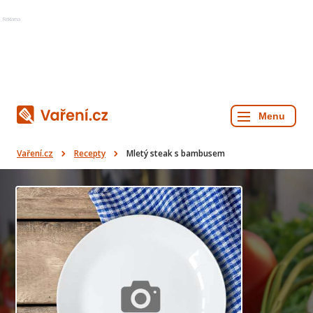
Reklama
Vaření.cz
Recepty
Mletý steak s bambusem