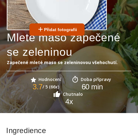
Přidat fotografii
Mleté maso zapečené
se zeleninou
Zapečené mleté maso se zeleninovou všehochutí.
Hodnocení
Doba přípravy
3.7
60
min
/ 5 (66x)
Chutnalo
4
x
Ingredience