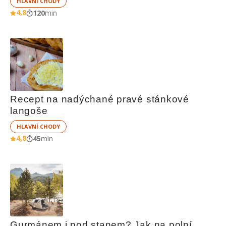
HLAVNÍ CHODY
4,8
120
min
Recept na nadýchané pravé stánkové 
langoše
HLAVNÍ CHODY
4,8
45
min
Gurmánem i pod stanem? Jak na polní 