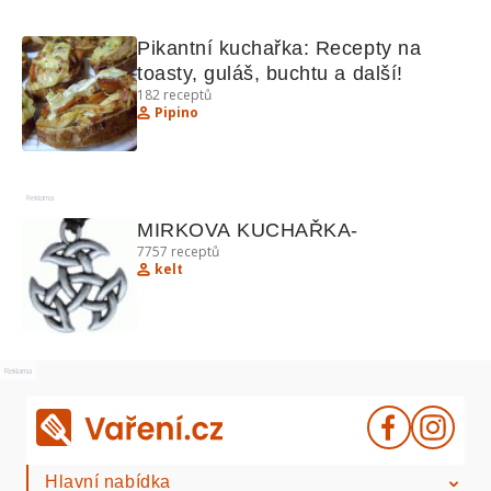
Pikantní kuchařka: Recepty na 
toasty, guláš, buchtu a další!
182
receptů
Pipino
Reklama
MIRKOVA KUCHAŘKA-
7757
receptů
kelt
Reklama
Hlavní nabídka