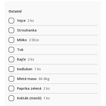
Ostatní
Vejce
2 ks
Strouhanka
Mléko
2 lžíce
Tuk
Rajče
2 ks
Kedluben
1 ks
Mleté maso
60 dkg
Paprika zelená
2 ks
Květák (menší)
1 ks