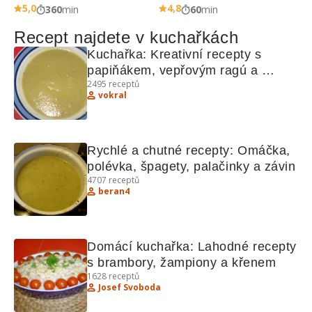
5,0
4,8
360
min
60
min
Recept najdete v kuchařkách
Kuchařka: Kreativní recepty s 
papiňákem, vepřovým ragú a 
2495
receptů
sněhovým těstíčkem
vokral
Rychlé a chutné recepty: Omáčka, 
polévka, špagety, palačinky a závin
4707
receptů
beran4
Domácí kuchařka: Lahodné recepty 
s brambory, žampiony a křenem
1628
receptů
Josef Svoboda