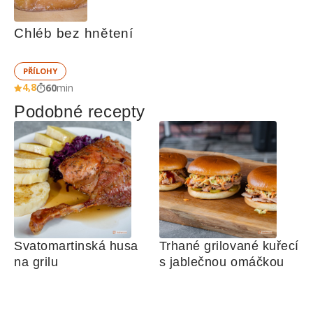
Chléb bez hnětení
PŘÍLOHY
4,8
60
min
Podobné recepty
Svatomartinská husa 
Trhané grilované kuřecí 
na grilu
s jablečnou omáčkou