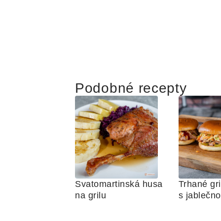
Podobné recepty
Svatomartinská husa 
Trhané gri
na grilu
s jablečn