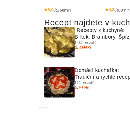
5,0
4,8
360
min
60
min
Recept najdete v kuc
"Recepty z kuchyně: 
Biftek, Brambory, Špízy
1485
receptů
další lahůdky"
galaxy
Domácí kuchařka: 
Tradiční a rychlé recep
172
receptů
brambory
Fabiš
Reklama