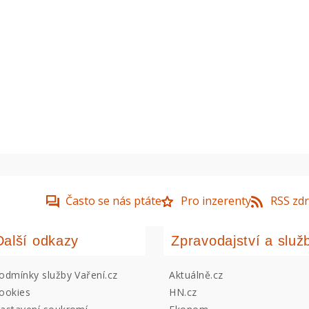
Často se nás ptáte
Pro inzerenty
RSS zdr
Další odkazy
Zpravodajství a služ
odmínky služby Vaření.cz
Aktuálně.cz
ookies
HN.cz