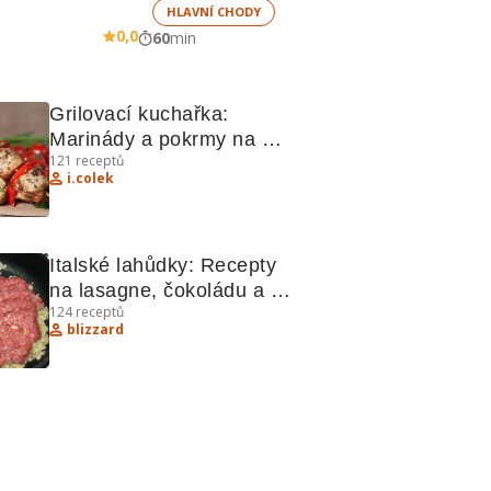
HLAVNÍ CHODY
0,0
60
min
Grilovací kuchařka: 
Marinády a pokrmy na 
121
receptů
grilu
i.colek
Italské lahůdky: Recepty 
na lasagne, čokoládu a 
124
receptů
tvarohové koláče
blizzard