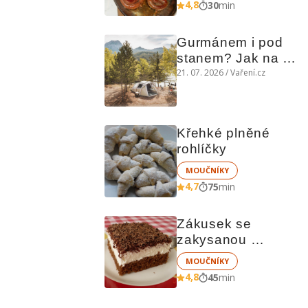
4,8
30
min
Gurmánem i pod 
stanem? Jak na 
polní kuchyni a na 
21. 07. 2026 / Vaření.cz
čem vařit
Křehké plněné 
rohlíčky
MOUČNÍKY
4,7
75
min
Zákusek se 
zakysanou 
smetanou
MOUČNÍKY
4,8
45
min