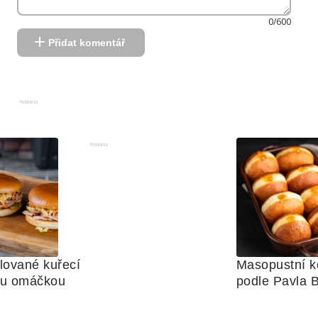
0/600
Přidat komentář
Reklama
Reklama
lované kuřecí 
Masopustní ko
ou omáčkou
podle Pavla 