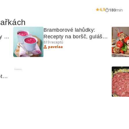
4,9
180
min
hařkách
Bramborové lahůdky: 
 a 
Recepty na boršč, guláš, 
819
receptů
a další!
pavelaa
Reklama
ty s 