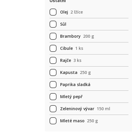
Ostatní
Olej
2 lžíce
Sůl
Brambory
200 g
Cibule
1 ks
Rajče
3 ks
Kapusta
250 g
Paprika sladká
Mletý pepř
Zeleninový vývar
150 ml
Mleté maso
250 g