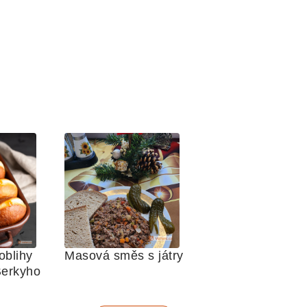
blihy 
Masová směs s játry
Berkyho