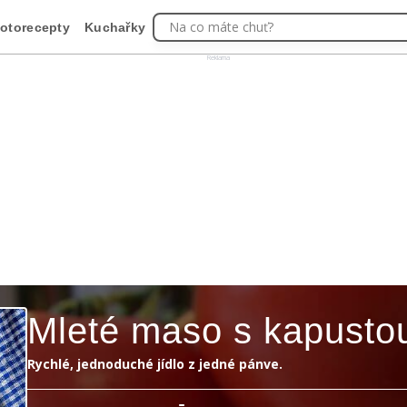
Na co máte chuť?
otorecepty
Kuchařky
Reklama
Mleté maso s kapusto
Rychlé, jednoduché jídlo z jedné pánve.