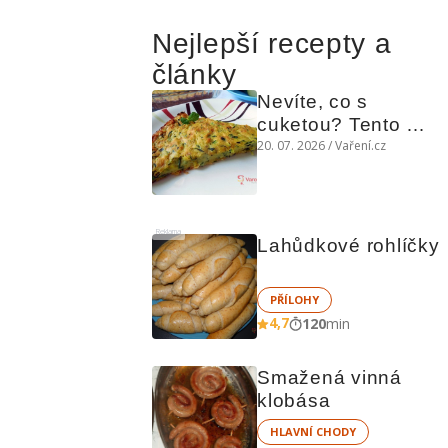
Nejlepší recepty a
články
Nevíte, co s 
cuketou? Tento 
levný slaný koláč 
20. 07. 2026 / Vaření.cz
chutná božsky teplý 
i studený
Reklama
Lahůdkové rohlíčky
PŘÍLOHY
4,7
120
min
Smažená vinná 
klobása
HLAVNÍ CHODY