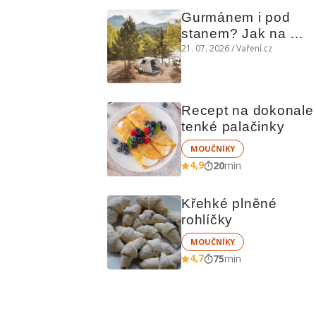
Gurmánem i pod 
stanem? Jak na 
polní kuchyni a na 
21. 07. 2026 / Vaření.cz
čem vařit
Recept na dokonale 
tenké palačinky
MOUČNÍKY
4,9
20
min
Křehké plněné 
rohlíčky
MOUČNÍKY
4,7
75
min