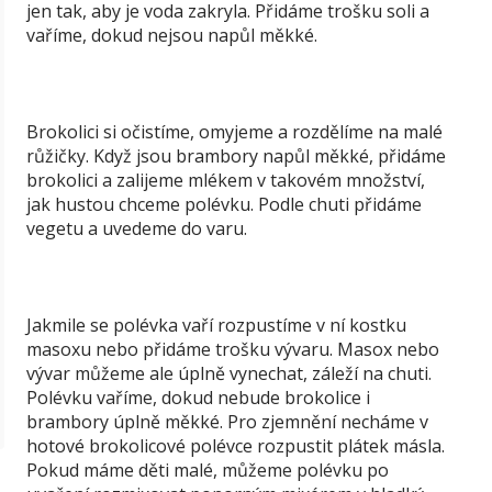
jen tak, aby je voda zakryla. Přidáme trošku soli a
vaříme, dokud nejsou napůl měkké.
Brokolici si očistíme, omyjeme a rozdělíme na malé
růžičky. Když jsou brambory napůl měkké, přidáme
brokolici a zalijeme mlékem v takovém množství,
jak hustou chceme polévku. Podle chuti přidáme
vegetu a uvedeme do varu.
Jakmile se polévka vaří rozpustíme v ní kostku
masoxu nebo přidáme trošku vývaru. Masox nebo
vývar můžeme ale úplně vynechat, záleží na chuti.
Polévku vaříme, dokud nebude brokolice i
brambory úplně měkké. Pro zjemnění necháme v
hotové brokolicové polévce rozpustit plátek másla.
Pokud máme děti malé, můžeme polévku po