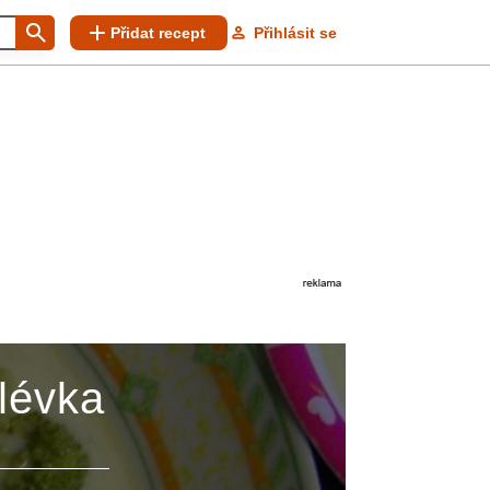
Přidat recept
Přihlásit se
lévka