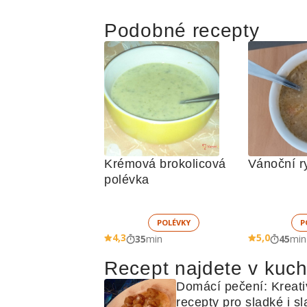
Podobné recepty
Krémová brokolicová 
Vánoční r
polévka 
POLÉVKY
P
4,3
5,0
35
min
45
min
Recept najdete v kuc
Domácí pečení: Kreativ
recepty pro sladké i sl