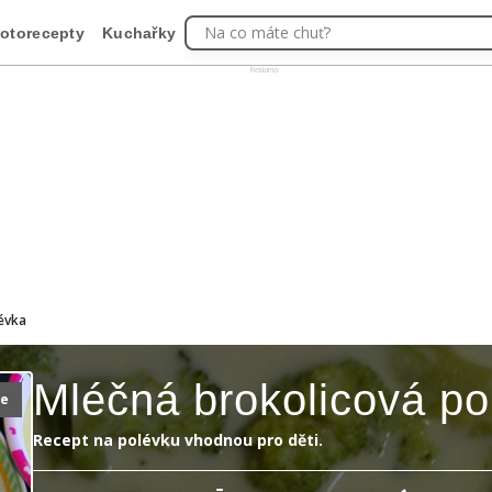
Na co máte chuť?
otorecepty
Kuchařky
Reklama
évka
Mléčná brokolicová po
ie
Recept na polévku vhodnou pro děti.