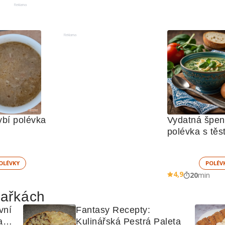
Reklama
Reklama
ybí polévka
Vydatná špen
OLÉVKY
POLÉV
4,9
20
min
hařkách
ní 
Fantasy Recepty: 
ané 
Kulinářská Pestrá Paleta