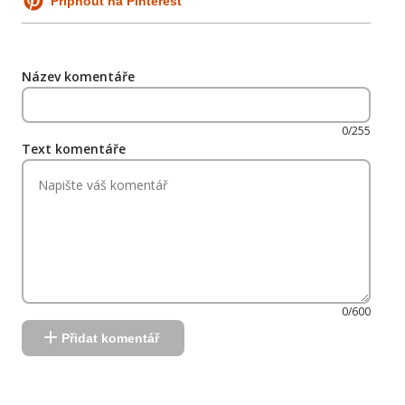
Připnout na Pinterest
Název komentáře
0/255
Text komentáře
0/600
Přidat komentář