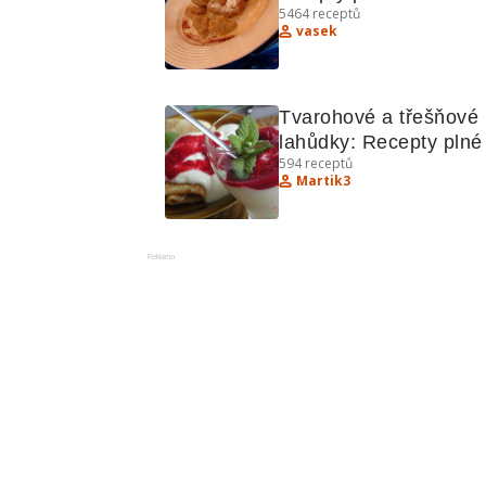
5464
receptů
pochoutky
vasek
Tvarohové a třešňové 
lahůdky: Recepty plné 
594
receptů
chuti
Martik3
Reklama