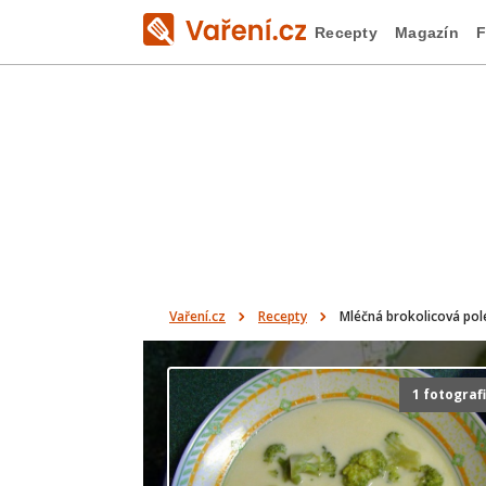
Recepty
Magazín
F
Vaření.cz
Recepty
Mléčná brokolicová pol
1 fotograf