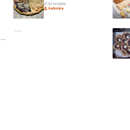
2132
receptů
babinka
Reklama