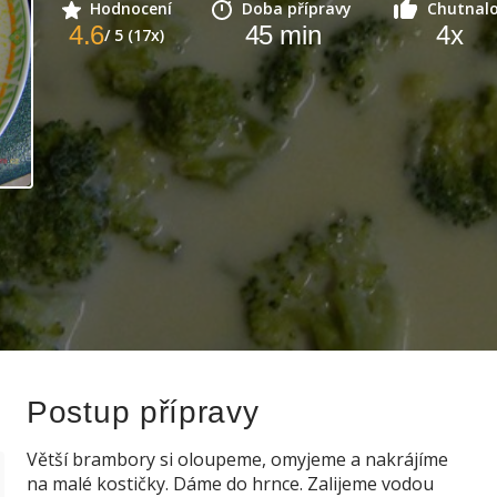
Hodnocení
Doba přípravy
Chutnal
4.6
45
min
4
x
/ 5 (17x)
Postup přípravy
Větší brambory si oloupeme, omyjeme a nakrájíme
na malé kostičky. Dáme do hrnce. Zalijeme vodou