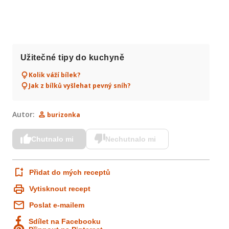
Užitečné tipy do kuchyně
Kolik váží bílek?
Jak z bílků vyšlehat pevný sníh?
Autor:
burizonka
Chutnalo mi
Nechutnalo mi
Přidat do mých receptů
Vytisknout recept
Poslat e-mailem
Sdílet na Facebooku