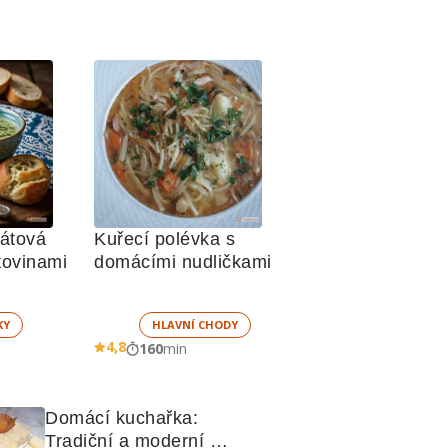
átová 
Kuřecí polévka s 
polévka s těstovinami 
domácími nudličkami
KY
HLAVNÍ CHODY
4,8
160
min
Domácí kuchařka: 
Tradiční a moderní 