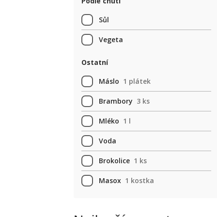
Podle chuti
Sůl
Vegeta
Ostatní
Máslo
1 plátek
Brambory
3 ks
Mléko
1 l
Voda
Brokolice
1 ks
Masox
1 kostka