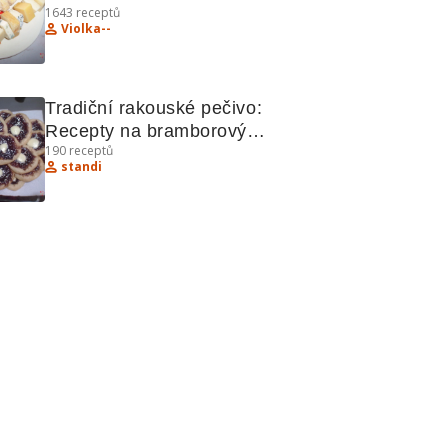
1643
receptů
recepty
Violka--
Tradiční rakouské pečivo: 
Recepty na bramborový 
190
receptů
salát, kynuté koláče a 
standi
vánoční vánočku