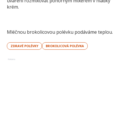
uvaření rozmixovat ponorným mixérem v hladký
krém.
Mléčnou brokolicovou polévku podáváme teplou.
ZDRAVÉ POLÉVKY
BROKOLICOVÁ POLÉVKA
Reklama