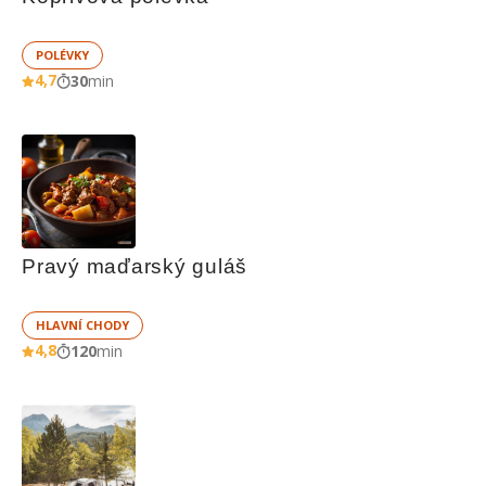
POLÉVKY
4,7
30
min
Pravý maďarský guláš
HLAVNÍ CHODY
4,8
120
min