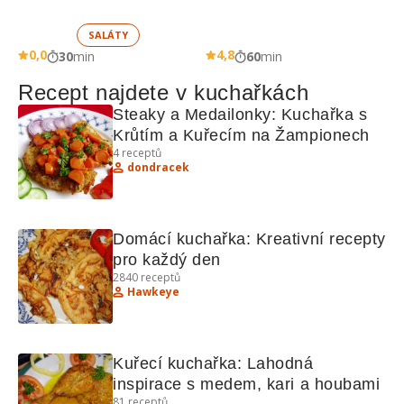
SALÁTY
0,0
4,8
30
min
60
min
Recept najdete v kuchařkách
Steaky a Medailonky: Kuchařka s 
Krůtím a Kuřecím na Žampionech
4
receptů
dondracek
Domácí kuchařka: Kreativní recepty 
pro každý den
2840
receptů
Hawkeye
Kuřecí kuchařka: Lahodná 
inspirace s medem, kari a houbami
81
receptů