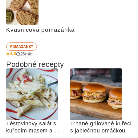
Kvasnicová pomazánka
POMAZÁNKY
4,8
25
min
Podobné recepty
Těstovinový salát s 
Trhané grilované kuřecí 
kuřecím masem a 
s jablečnou omáčkou
zeleninou 