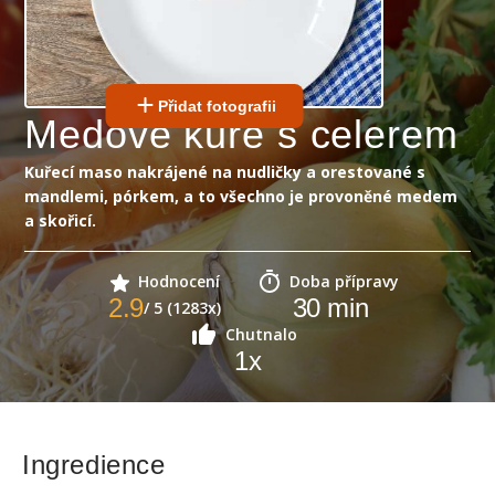
Přidat fotografii
Medové kuře s celerem
Kuřecí maso nakrájené na nudličky a orestované s
mandlemi, pórkem, a to všechno je provoněné medem
a skořicí.
Hodnocení
Doba přípravy
2.9
30
min
/ 5 (1283x)
Chutnalo
1
x
Ingredience