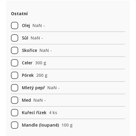
Ostatní
Olej
NaN -
Sůl
NaN -
Skořice
NaN -
Celer
300 g
Pórek
200 g
Mletý pepř
NaN -
Med
NaN -
Kuřecí řízek
4 ks
Mandle (loupané)
100 g