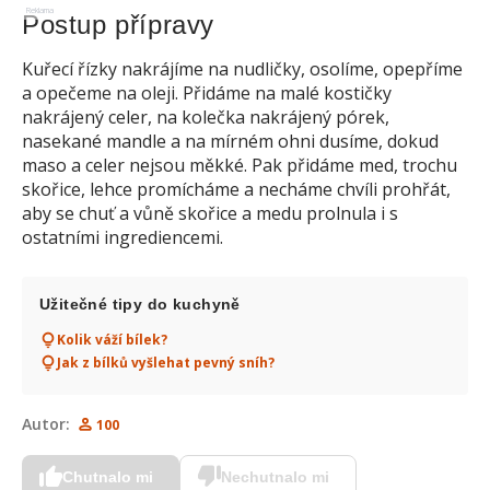
Reklama
Postup přípravy
Kuřecí řízky nakrájíme na nudličky, osolíme, opepříme
a opečeme na oleji. Přidáme na malé kostičky
nakrájený celer, na kolečka nakrájený pórek,
nasekané mandle a na mírném ohni dusíme, dokud
maso a celer nejsou měkké. Pak přidáme med, trochu
skořice, lehce promícháme a necháme chvíli prohřát,
aby se chuť a vůně skořice a medu prolnula i s
ostatními ingrediencemi.
Užitečné tipy do kuchyně
Kolik váží bílek?
Jak z bílků vyšlehat pevný sníh?
Autor:
100
Chutnalo mi
Nechutnalo mi