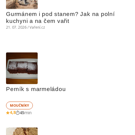
Gurmánem i pod stanem? Jak na polní 
kuchyni a na čem vařit
21. 07. 2026 / Vaření.cz
Perník s marmeládou
MOUČNÍKY
4,8
45
min