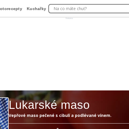
Na co máte chuť?
otorecepty
Kuchařky
Reklama
Lukarské maso
Vepřové maso pečené s cibulí a podlévané vínem.