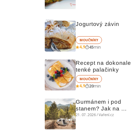
chutná božsky teplý 
i studený
Reklama
Jogurtový závin
MOUČNÍKY
4,9
45
min
Recept na dokonale 
tenké palačinky
MOUČNÍKY
4,9
20
min
Gurmánem i pod 
stanem? Jak na 
polní kuchyni a na 
21. 07. 2026 / Vaření.cz
čem vařit