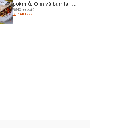
pokrmů: Ohnivá burrita, 
9640
receptů
Kuřecí kari, Hradečtí 
hans999
votroci"