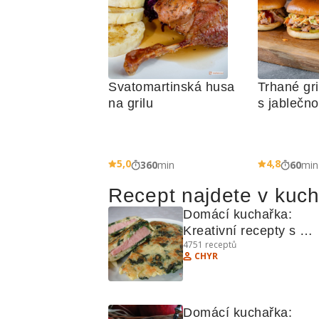
Svatomartinská husa 
Trhané gri
na grilu
s jablečn
5,0
4,8
360
min
60
min
Recept najdete v kuc
Domácí kuchařka: 
Kreativní recepty s 
4751
receptů
brambory, masem a ko
CHYR
Domácí kuchařka: 