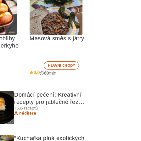
blihy 
Masová směs s játry
Berkyho
HLAVNÍ CHODY
0,0
60
min
Domácí pečení: Kreativní 
recepty pro jablečné řezy, 
1685
receptů
šátečky, bábovku a další 
nádhera
lahůdky
"Kuchařka plná exotických 