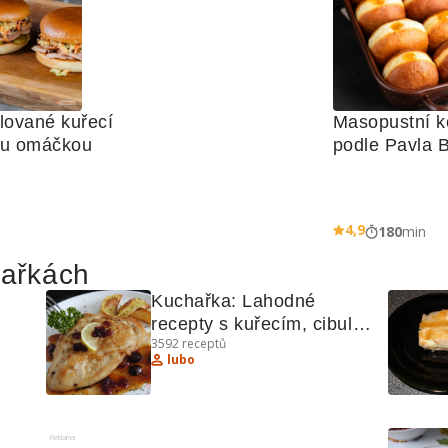
lované kuřecí 
Masopustní ko
ou omáčkou
podle Pavla 
4,9
180
min
hařkách
Kuchařka: Lahodné 
recepty s kuřecím, cibulí a 
3592
receptů
láči
fazolemi
lubo
Reklama