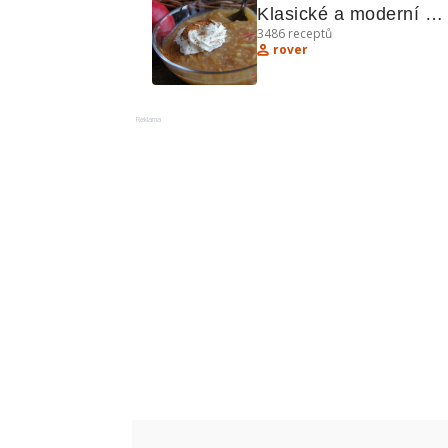
Klasické a moderní 
3486
receptů
recepty
rover
Reklama