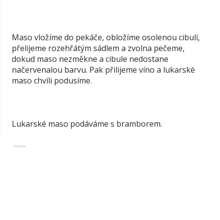
Maso vložíme do pekáče, obložíme osolenou cibulí,
přelijeme rozehřátým sádlem a zvolna pečeme,
dokud maso nezměkne a cibule nedostane
načervenalou barvu. Pak přilijeme víno a lukarské
maso chvíli podusíme.
Lukarské maso podáváme s bramborem.
Reklama