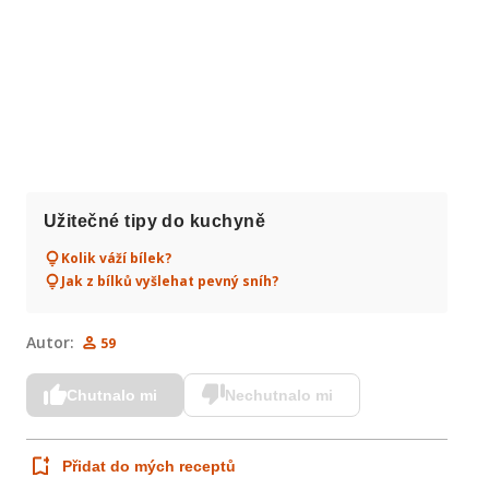
Užitečné tipy do kuchyně
Kolik váží bílek?
Jak z bílků vyšlehat pevný sníh?
Autor:
59
Chutnalo mi
Nechutnalo mi
Přidat do mých receptů