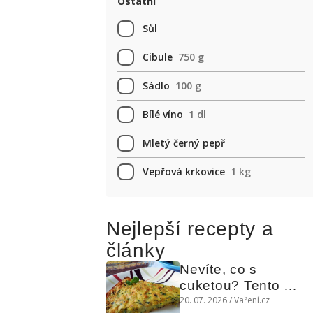
Ostatní
Sůl
Cibule
750 g
Sádlo
100 g
Bílé víno
1 dl
Mletý černý pepř
Vepřová krkovice
1 kg
Nejlepší recepty a
články
Nevíte, co s 
cuketou? Tento 
levný slaný koláč 
20. 07. 2026 / Vaření.cz