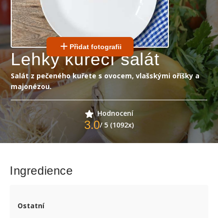
Přidat fotografii
Lehký kuřecí salát
Salát z pečeného kuřete s ovocem, vlašskými oříšky a
majonézou.
Hodnocení
3.0
/ 5 (1092x)
Ingredience
Ostatní