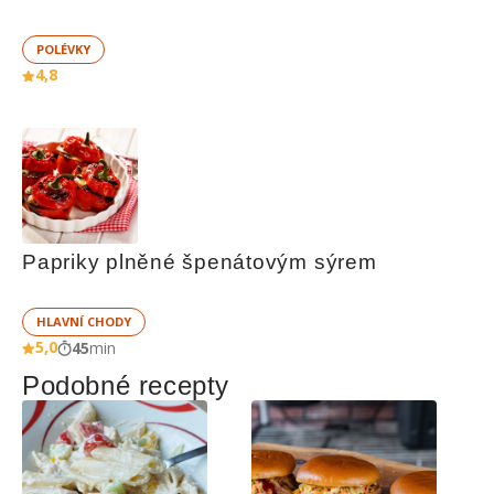
POLÉVKY
4,8
Papriky plněné špenátovým sýrem
HLAVNÍ CHODY
5,0
45
min
Podobné recepty