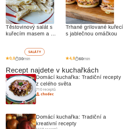
Těstovinový salát s 
Trhané grilované kuřecí 
kuřecím masem a 
s jablečnou omáčkou
zeleninou 
SALÁTY
0,0
4,8
30
min
60
min
Recept najdete v kuchařkách
Domácí kuchařka: Tradiční recepty 
z celého světa
710
receptů
chodec
Domácí kuchařka: Tradiční a 
kreativní recepty