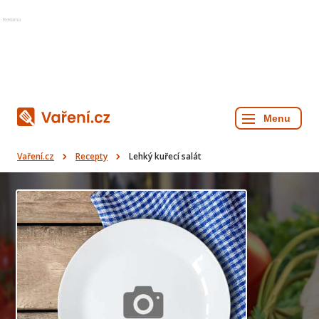
Reklama
Vaření.cz
Recepty
Lehký kuřecí salát