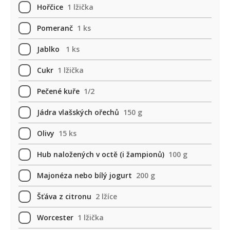
Hořčice
1 lžička
Pomeranč
1 ks
Jablko
1 ks
Cukr
1 lžička
Pečené kuře
1/2
Jádra vlašských ořechů
150 g
Olivy
15 ks
Hub naložených v octě (i žampionů)
100 g
Majonéza nebo bílý jogurt
200 g
Šťáva z citronu
2 lžíce
Worcester
1 lžička