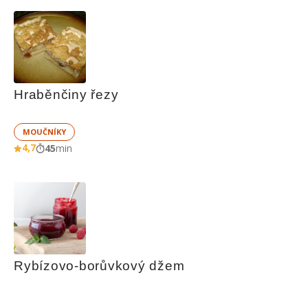
Hraběnčiny řezy
MOUČNÍKY
4,7
45
min
Rybízovo-borůvkový džem