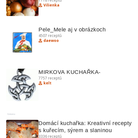
1118
receptů
Vilienka
Pele_Mele aj v obrázkoch
4507
receptů
daewoo
MIRKOVA KUCHAŘKA-
7757
receptů
kelt
Reklama
Domácí kuchařka: Kreativní recepty 
s kuřecím, sýrem a slaninou
3336
receptů