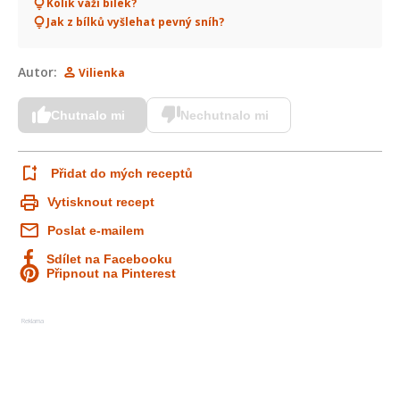
Kolik váží bílek?
Jak z bílků vyšlehat pevný sníh?
Autor:
Vilienka
Chutnalo mi
Nechutnalo mi
Přidat do mých receptů
Vytisknout recept
Poslat e-mailem
Sdílet na Facebooku
Připnout na Pinterest
Reklama