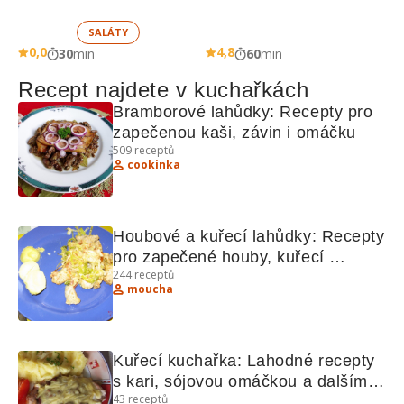
SALÁTY
0,0
4,8
30
min
60
min
Recept najdete v kuchařkách
Bramborové lahůdky: Recepty pro 
zapečenou kaši, závin i omáčku
509
receptů
cookinka
Houbové a kuřecí lahůdky: Recepty 
pro zapečené houby, kuřecí 
244
receptů
nudličky a další lahodné pokrmy
moucha
Kuřecí kuchařka: Lahodné recepty 
s kari, sójovou omáčkou a dalšími 
43
receptů
lahůdkami