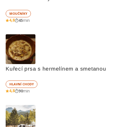
MOUČNÍKY
4,8
45
min
Kuřecí prsa s hermelínem a smetanou
HLAVNÍ CHODY
4,8
90
min