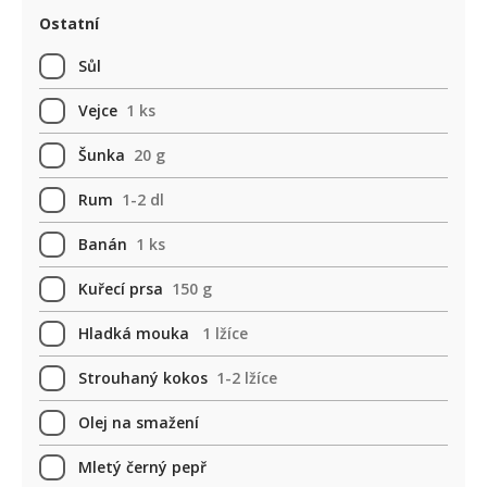
Ostatní
Sůl
Vejce
1 ks
Šunka
20 g
Rum
1-2 dl
Banán
1 ks
Kuřecí prsa
150 g
Hladká mouka
1 lžíce
Strouhaný kokos
1-2 lžíce
Olej na smažení
Mletý černý pepř