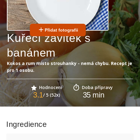
Přidat fotografii
Kuřecí závitek s
banánem
Kokos a rum místo strouhanky - nemá chybu. Recept je
pro 1 osobu.
Hodnocení
Doba přípravy
3.1
35
min
/ 5 (52x)
Ingredience