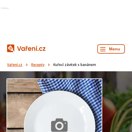
Reklama
Vaření.cz
Recepty
Kuřecí závitek s banánem