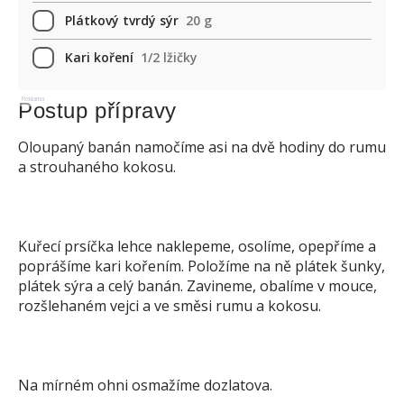
Plátkový tvrdý sýr
20 g
Kari koření
1/2 lžičky
Reklama
Postup přípravy
Oloupaný banán namočíme asi na dvě hodiny do rumu
a strouhaného kokosu.
Kuřecí prsíčka lehce naklepeme, osolíme, opepříme a
poprášíme kari kořením. Položíme na ně plátek šunky,
plátek sýra a celý banán. Zavineme, obalíme v mouce,
rozšlehaném vejci a ve směsi rumu a kokosu.
Na mírném ohni osmažíme dozlatova.