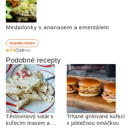
Medailonky s ananasem a ementálem
HLAVNÍ CHODY
4,8
30
min
Podobné recepty
Těstovinový salát s 
Trhané grilované kuřecí 
kuřecím masem a 
s jablečnou omáčkou
zeleninou 