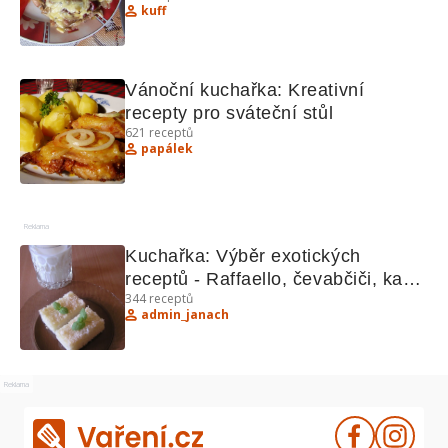
kuff
Vánoční kuchařka: Kreativní 
recepty pro sváteční stůl
621
receptů
papálek
Reklama
Kuchařka: Výběr exotických 
receptů - Raffaello, čevabčiči, kapr, 
344
receptů
cikánské řezy, vepřové nakyselo
admin_janach
Reklama