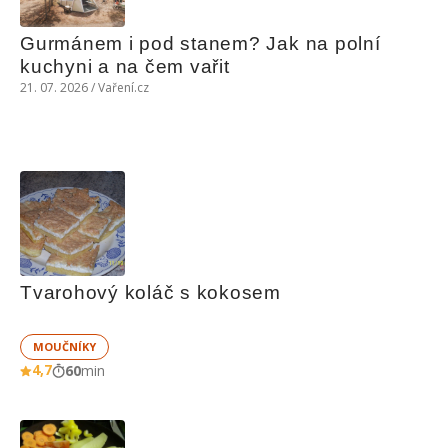
Gurmánem i pod stanem? Jak na polní 
kuchyni a na čem vařit
21. 07. 2026 / Vaření.cz
Tvarohový koláč s kokosem
MOUČNÍKY
4,7
60
min