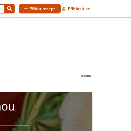
Přidat recept
Přihlásit se
nou