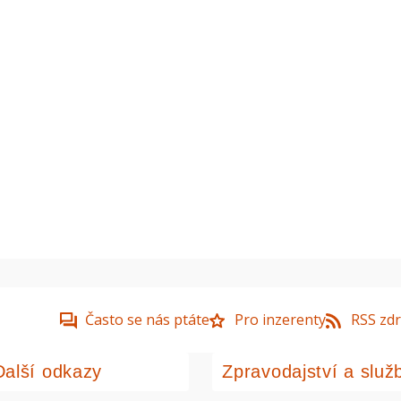
Často se nás ptáte
Pro inzerenty
RSS zdr
Další odkazy
Zpravodajství a služ