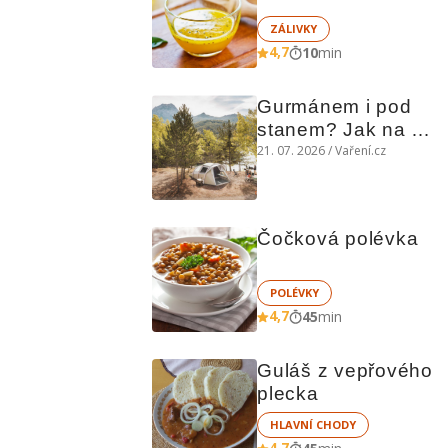
ZÁLIVKY
4,7
10
min
Gurmánem i pod 
stanem? Jak na 
polní kuchyni a na 
21. 07. 2026 / Vaření.cz
čem vařit
Čočková polévka
POLÉVKY
4,7
45
min
Guláš z vepřového 
plecka
HLAVNÍ CHODY
4,7