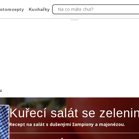
Na co máte chuť?
otorecepty
Kuchařky
Reklama
ou
Kuřecí salát se zeleni
Recept na salát s dušenými žampiony a majonézou.