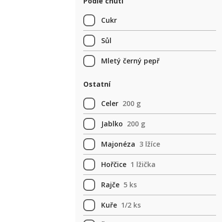
Podle chuti
Cukr
Sůl
Mletý černý pepř
Ostatní
Celer
200 g
Jablko
200 g
Majonéza
3 lžíce
Hořčice
1 lžička
Rajče
5 ks
Kuře
1/2 ks