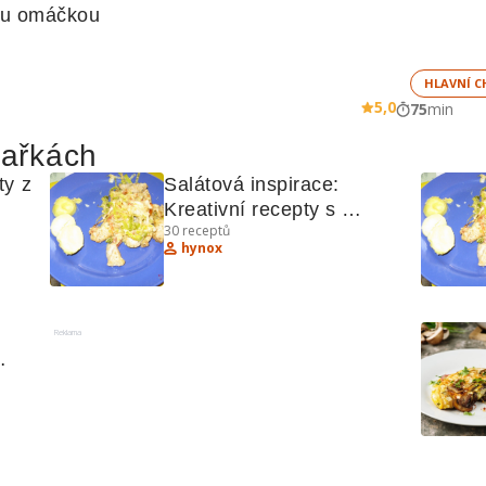
ou omáčkou
HLAVNÍ C
5,0
75
min
hařkách
y z 
Salátová inspirace: 
Kreativní recepty s 
30
receptů
kuřecím a sýrem
hynox
Reklama
é 