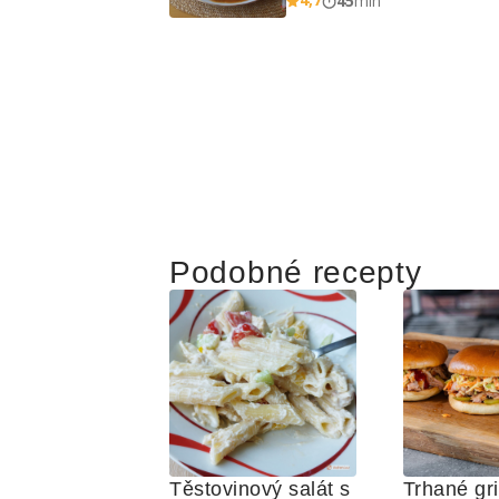
45
min
Podobné recepty
Těstovinový salát s 
Trhané gri