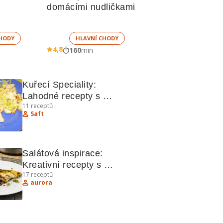
domácími nudličkami
HODY
HLAVNÍ CHODY
4,8
160
min
Kuřecí Speciality: 
Lahodné recepty s 
11
receptů
kuřecím masem
Saft
Salátová inspirace: 
Kreativní recepty s 
17
receptů
hlávkovým salátem, 
aurora
kuřecím a omeletami