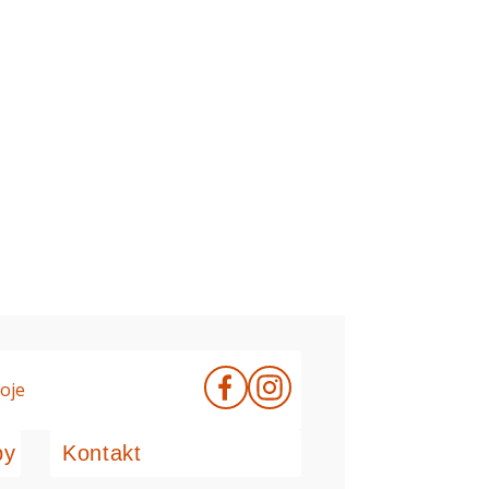
oje
by
Kontakt