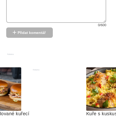
0/600
Přidat komentář
Reklama
Reklama
lované kuřecí 
Kuře s kusk