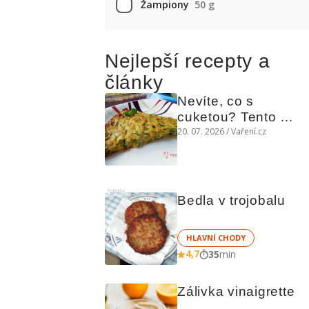
Žampiony
50 g
Nejlepší recepty a
články
Nevíte, co s 
cuketou? Tento 
levný slaný koláč 
20. 07. 2026 / Vaření.cz
chutná božsky teplý 
i studený
Reklama
Bedla v trojobalu
HLAVNÍ CHODY
4,7
35
min
Zálivka vinaigrette