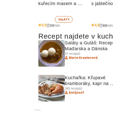
kuřecím masem a 
s jablečn
zeleninou 
SALÁTY
0,0
4,8
30
min
60
min
Recept najdete v kuc
Saláty a Guláš: Recept
Maďarska a Dánska
37
receptů
Marie Krawiecová
Kuchařka: Křupavé 
bramboráky, kapr na 
385
receptů
smetaně a další lahodn
basljosef
recepty
Reklama