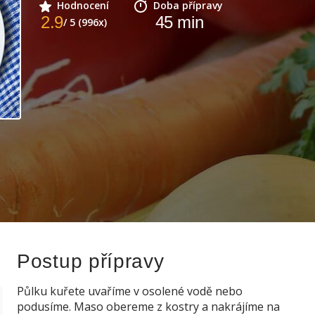
Hodnocení
Doba přípravy
2.9
45
min
/ 5 (996x)
Postup přípravy
Půlku kuřete uvaříme v osolené vodě nebo
podusíme. Maso obereme z kostry a nakrájíme na