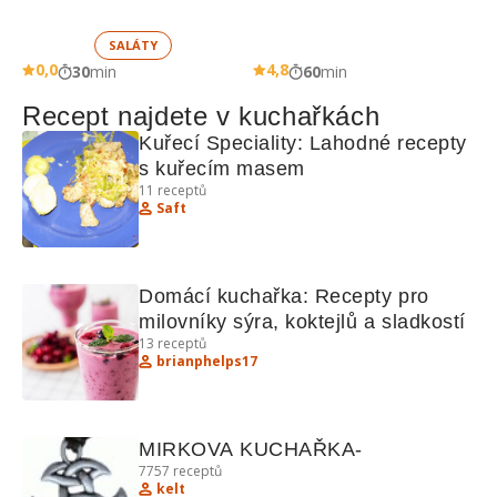
zeleninou 
SALÁTY
0,0
4,8
30
min
60
min
Recept najdete v kuchařkách
Kuřecí Speciality: Lahodné recepty 
s kuřecím masem
11
receptů
Saft
Domácí kuchařka: Recepty pro 
milovníky sýra, koktejlů a sladkostí
13
receptů
brianphelps17
MIRKOVA KUCHAŘKA-
7757
receptů
kelt