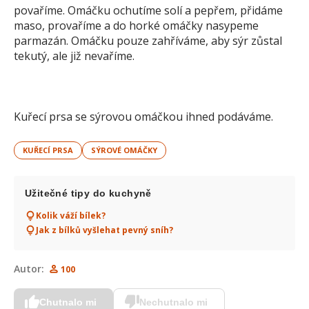
povaříme. Omáčku ochutíme solí a pepřem, přidáme
maso, provaříme a do horké omáčky nasypeme
parmazán. Omáčku pouze zahříváme, aby sýr zůstal
tekutý, ale již nevaříme.
Kuřecí prsa se sýrovou omáčkou ihned podáváme.
KUŘECÍ PRSA
SÝROVÉ OMÁČKY
Užitečné tipy do kuchyně
Kolik váží bílek?
Jak z bílků vyšlehat pevný sníh?
Autor:
100
Chutnalo mi
Nechutnalo mi