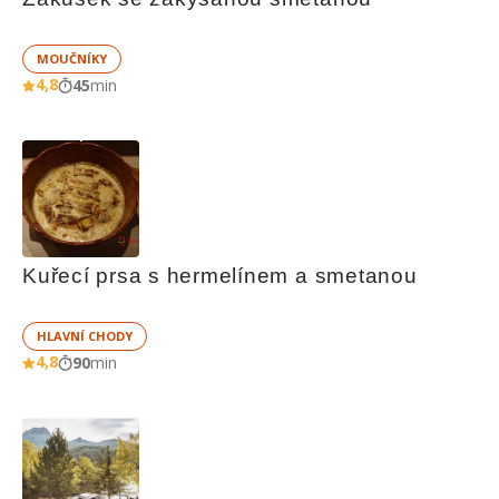
MOUČNÍKY
4,8
45
min
Kuřecí prsa s hermelínem a smetanou
HLAVNÍ CHODY
4,8
90
min