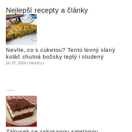
Nejlepší recepty a články
Nevíte, co s cuketou? Tento levný slaný 
koláč chutná božsky teplý i studený
20. 07. 2026 / Vaření.cz
Reklama
Zákusek se zakysanou smetanou