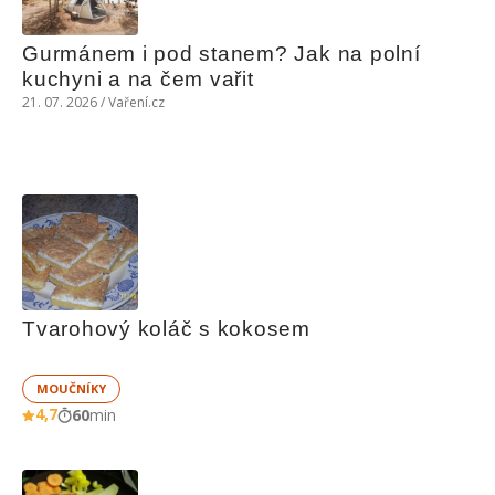
Gurmánem i pod stanem? Jak na polní 
kuchyni a na čem vařit
21. 07. 2026 / Vaření.cz
Tvarohový koláč s kokosem
MOUČNÍKY
4,7
60
min