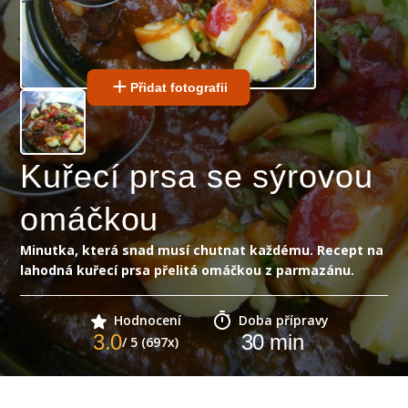
Přidat fotografii
Kuřecí prsa se sýrovou
omáčkou
Minutka, která snad musí chutnat každému. Recept na
lahodná kuřecí prsa přelitá omáčkou z parmazánu.
Hodnocení
Doba přípravy
3.0
30
min
/ 5 (697x)