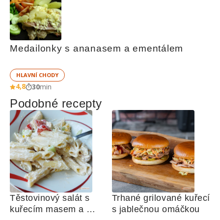
Medailonky s ananasem a ementálem
HLAVNÍ CHODY
4,8
30
min
Podobné recepty
Těstovinový salát s 
Trhané grilované kuřecí 
kuřecím masem a 
s jablečnou omáčkou