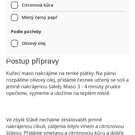
Citronová kůra
Mletý černý pepř
Podle potřeby
Olivový olej
Reklama
Postup přípravy
Kuřecí maso nakrájíme na tenké plátky. Na pánvi
rozpálíme olivový olej, přidáme česnek utřený se solí a
jemně nakrájenou šalvěj. Maso 3 - 4 minuty prudce
opečeme, vyjmeme a uložíme na teplém místě.
Ve zbylé šťávě necháme zesklovatět jemně
nakrájenou cibuli, zalijeme bílým vínem a citrónovou
šťávou. Přidáme smetanu a citrónovou kůru a dobře