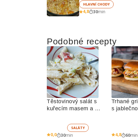
HLAVNÍ CHODY
4,8
30
min
Podobné recepty
Těstovinový salát s 
Trhané gri
kuřecím masem a 
s jablečn
zeleninou 
SALÁTY
0,0
4,8
30
min
60
min