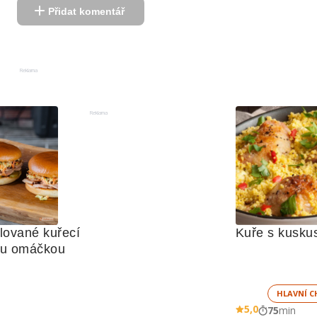
Přidat komentář
Reklama
Reklama
lované kuřecí 
Kuře s kusk
ou omáčkou
HLAVNÍ C
5,0
75
min