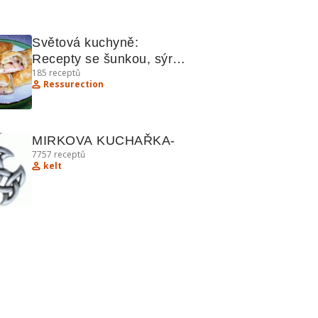
Světová kuchyně: 
Recepty se šunkou, sýrem 
185
receptů
a špagetami
Ressurection
MIRKOVA KUCHAŘKA-
7757
receptů
kelt