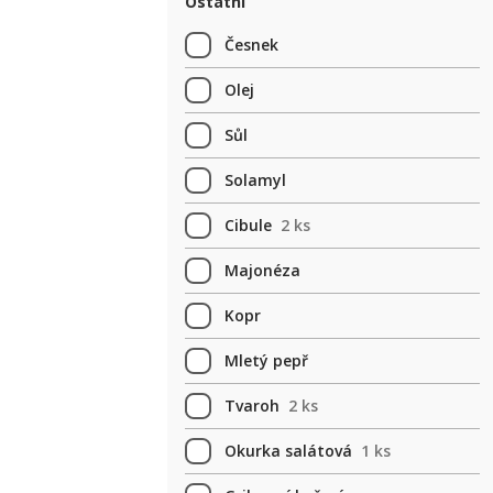
Ostatní
Česnek
Olej
Sůl
Solamyl
Cibule
2 ks
Majonéza
Kopr
Mletý pepř
Tvaroh
2 ks
Okurka salátová
1 ks