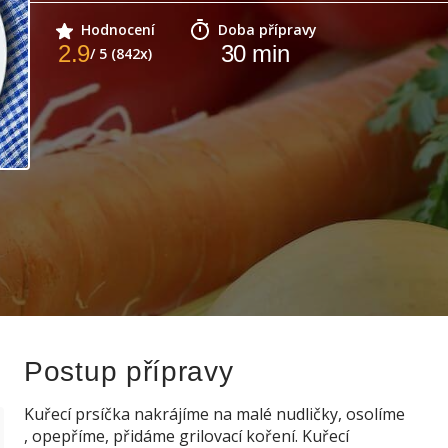
Hodnocení
Doba přípravy
2.9
30
min
/ 5 (842x)
Postup přípravy
Kuřecí prsíčka nakrájíme na malé nudličky, osolíme
, opepříme, přidáme grilovací koření. Kuřecí