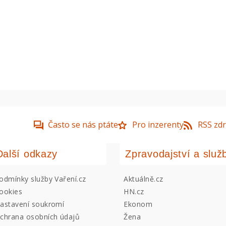
Často se nás ptáte
Pro inzerenty
RSS zdr
Další odkazy
Zpravodajství a služ
odmínky služby Vaření.cz
Aktuálně.cz
ookies
HN.cz
astavení soukromí
Ekonom
chrana osobních údajů
Žena