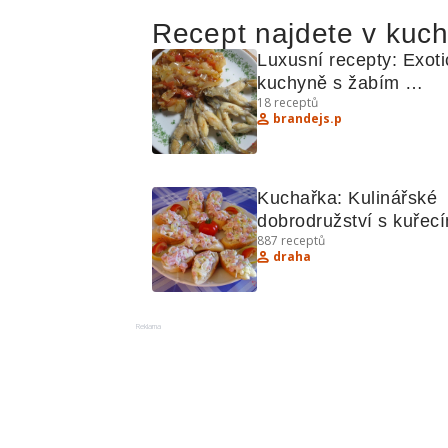
Recept najdete v kuc
Luxusní recepty: Exoti
kuchyně s žabím 
18
receptů
stehýnkem, krevetovým
brandejs.p
salátem a dalšími 
lahůdkami
Kuchařka: Kulinářské 
dobrodružství s kuřecí
887
receptů
tuňákem a zeleninou
draha
Reklama