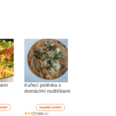
usem
Kuřecí polévka s 
domácími nudličkami
HODY
HLAVNÍ CHODY
4,8
160
min