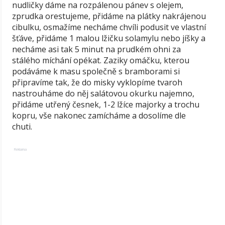
nudličky dáme na rozpálenou pánev s olejem,
zprudka orestujeme, přidáme na plátky nakrájenou
cibulku, osmažíme necháme chvíli podusit ve vlastní
šťáve, přidáme 1 malou lžičku solamylu nebo jíšky a
necháme asi tak 5 minut na prudkém ohni za
stálého míchání opékat. Zaziky omáčku, kterou
podáváme k masu společně s bramborami si
připravíme tak, že do misky vyklopíme tvaroh
nastrouháme do něj salátovou okurku najemno,
přidáme utřený česnek, 1-2 lžíce majorky a trochu
kopru, vše nakonec zamícháme a dosolíme dle
chuti.
Reklama