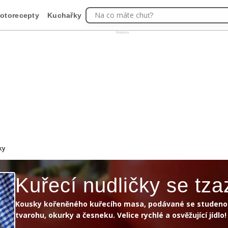
Na co máte chuť?
otorecepty
Kuchařky
Reklama
ky
Kuřecí nudličky se tza
Kousky kořeněného kuřecího masa, podávané se studen
tvarohu, okurky a česneku. Velice rychlé a osvěžující jídlo!