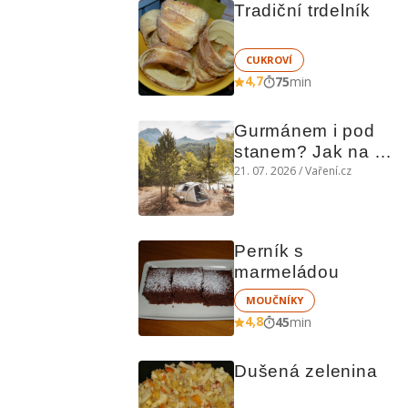
Tradiční trdelník
CUKROVÍ
4,7
75
min
Gurmánem i pod 
stanem? Jak na 
polní kuchyni a na 
21. 07. 2026 / Vaření.cz
čem vařit
Perník s 
marmeládou
MOUČNÍKY
4,8
45
min
Dušená zelenina