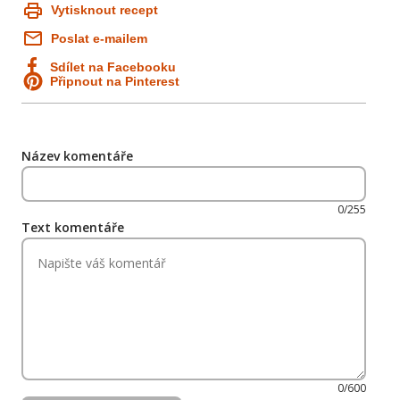
Vytisknout recept
Poslat e-mailem
Sdílet na Facebooku
Připnout na Pinterest
Název komentáře
0/255
Text komentáře
0/600