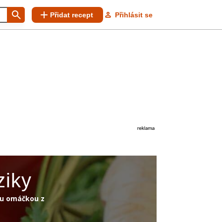
Přidat recept
Přihlásit se
ziky
ou omáčkou z