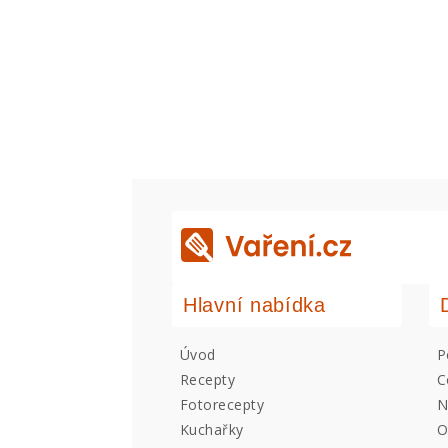
Hlavní nabídka
Úvod
P
Recepty
C
Fotorecepty
N
Kuchařky
O