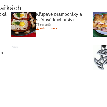
hařkách
cká 
Křupavé bramboráky a 
světové kuchařství: 
71
receptů
 
Recepty z Řecka a Itálie
admin_vareni
Reklama
m, 