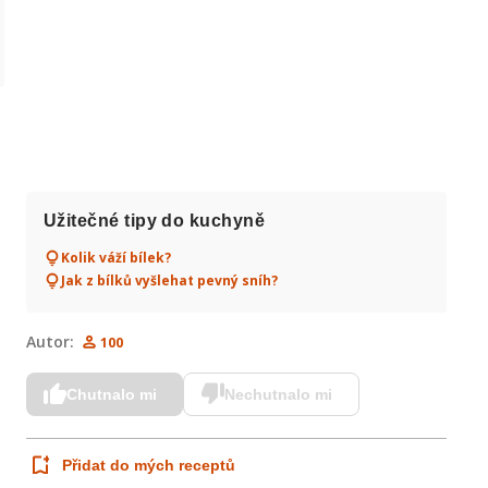
Užitečné tipy do kuchyně
Kolik váží bílek?
Jak z bílků vyšlehat pevný sníh?
Autor:
100
Chutnalo mi
Nechutnalo mi
Přidat do mých receptů