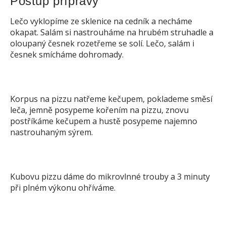
Postup přípravy
Lečo vyklopíme ze sklenice na cedník a necháme
okapat. Salám si nastrouháme na hrubém struhadle a
oloupaný česnek rozetřeme se solí. Lečo, salám i
česnek smícháme dohromady.
Korpus na pizzu natřeme kečupem, poklademe směsí
leča, jemně posypeme kořením na pizzu, znovu
postříkáme kečupem a hustě posypeme najemno
nastrouhaným sýrem.
Kubovu pizzu dáme do mikrovlnné trouby a 3 minuty
při plném výkonu ohříváme.