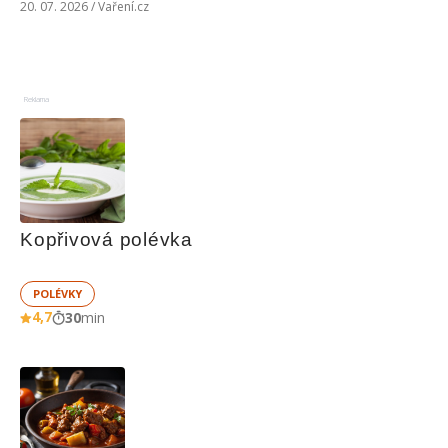
20. 07. 2026 / Vaření.cz
Reklama
Kopřivová polévka
POLÉVKY
4,7
30
min