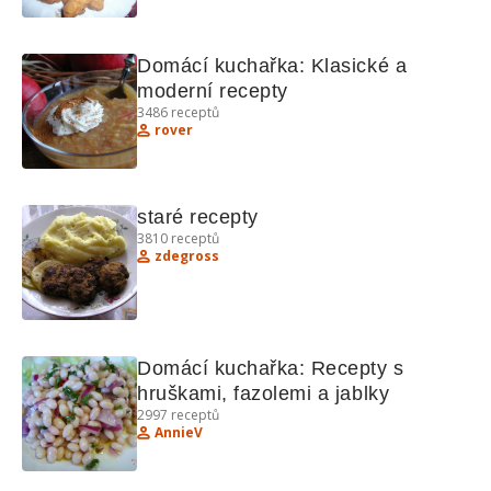
Domácí kuchařka: Klasické a 
moderní recepty
3486
receptů
rover
staré recepty
3810
receptů
zdegross
Domácí kuchařka: Recepty s 
hruškami, fazolemi a jablky
2997
receptů
AnnieV