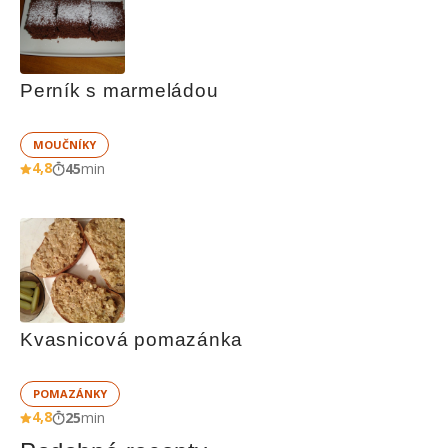
Perník s marmeládou
MOUČNÍKY
4,8
45
min
Kvasnicová pomazánka
POMAZÁNKY
4,8
25
min