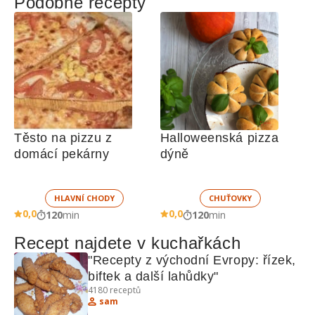
Podobné recepty
Těsto na pizzu z 
Halloweenská pizza 
domácí pekárny
dýně
HLAVNÍ CHODY
CHUŤOVKY
0,0
0,0
120
min
120
min
Recept najdete v kuchařkách
"Recepty z východní Evropy: řízek, 
biftek a další lahůdky"
4180
receptů
sam