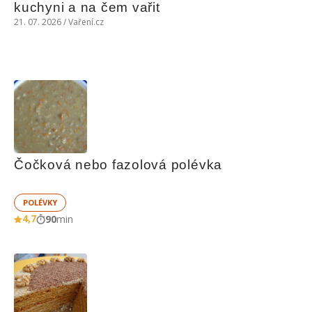
kuchyni a na čem vařit
21. 07. 2026 / Vaření.cz
Čočková nebo fazolová polévka
POLÉVKY
4,7
90
min