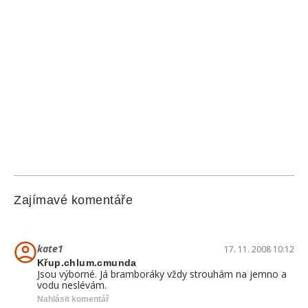
Zajímavé komentáře
kate1
17. 11. 2008 10:12
Křup.chlum.cmunda
Jsou výborné. Já bramboráky vždy strouhám na jemno a
vodu neslévám.
Nahlásit komentář