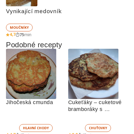
Vynikající medovník
MOUČNÍKY
4,7
75
min
Podobné recepty
Jihočeská cmunda
Cukeťáky – cuketové 
bramboráky s 
bramborami
HLAVNÍ CHODY
CHUŤOVKY