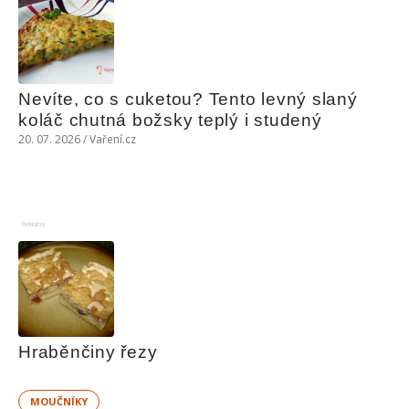
Nevíte, co s cuketou? Tento levný slaný 
koláč chutná božsky teplý i studený
20. 07. 2026 / Vaření.cz
Reklama
Hraběnčiny řezy
MOUČNÍKY