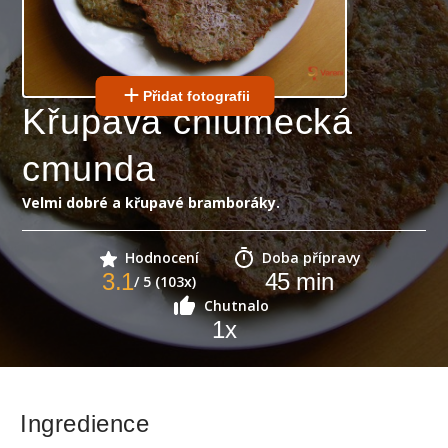
Přidat fotografii
Křupavá chlumecká
cmunda
Velmi dobré a křupavé bramboráky.
Hodnocení
Doba přípravy
3.1
45
min
/ 5 (103x)
Chutnalo
1
x
Ingredience