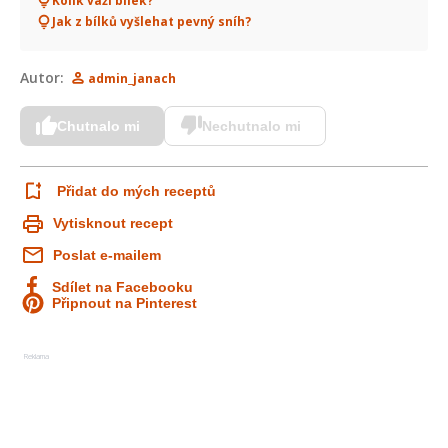
Kolik váží bílek?
Jak z bílků vyšlehat pevný sníh?
Autor:
admin_janach
Chutnalo mi
Nechutnalo mi
Přidat do mých receptů
Vytisknout recept
Poslat e-mailem
Sdílet na Facebooku
Připnout na Pinterest
Reklama