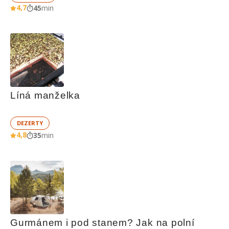
4,7
45
min
Líná manželka
DEZERTY
4,8
35
min
Gurmánem i pod stanem? Jak na polní 