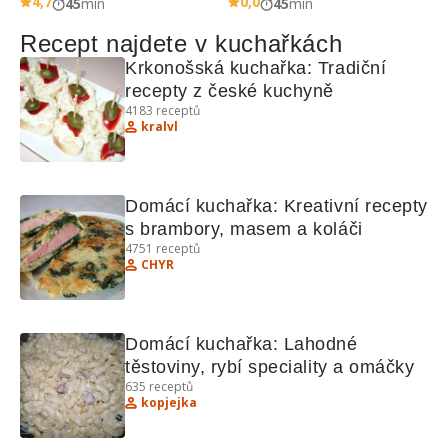
4,7
0,0
45
min
45
min
Recept najdete v kuchařkách
Krkonošská kuchařka: Tradiční 
recepty z české kuchyně
4183
receptů
kralvl
Domácí kuchařka: Kreativní recepty 
s brambory, masem a koláči
4751
receptů
CHYR
Domácí kuchařka: Lahodné 
těstoviny, rybí speciality a omáčky
635
receptů
kopjejka