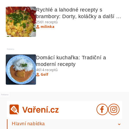
Rychlé a lahodné recepty s 
brambory: Dorty, koláčky a další 
2561
receptů
lahůdky
milinka
Reklama
Domácí kuchařka: Tradiční a 
moderní recepty
4614
receptů
Golf
Reklama
Hlavní nabídka