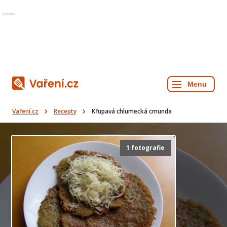
Reklama
Vaření.cz
Recepty
Křupavá chlumecká cmunda
1 fotografie