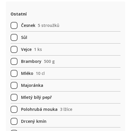
Ostatní
Česnek
5 stroužků
Sůl
Vejce
1 ks
Brambory
500 g
Mléko
10 cl
Majoránka
Mletý bílý pepř
Polohrubá mouka
3 lžíce
Drcený kmín