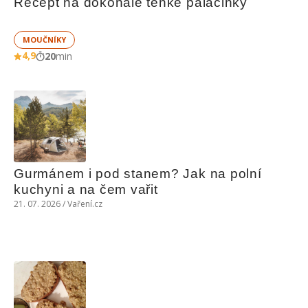
Recept na dokonale tenké palačinky
MOUČNÍKY
4,9
20
min
Gurmánem i pod stanem? Jak na polní 
kuchyni a na čem vařit
21. 07. 2026 / Vaření.cz