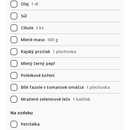
Olej
1 dl
Sůl
Cibule
2 ks
Mleté maso
500 g
Rajský protlak
1 plechovka
Mletý černý pepř
Polévkové koření
Bílé fazole v tomatové omáčce
1 plechovka
Mražené zeleninové lečo
1 balíček
Na ozdobu
Petrželka