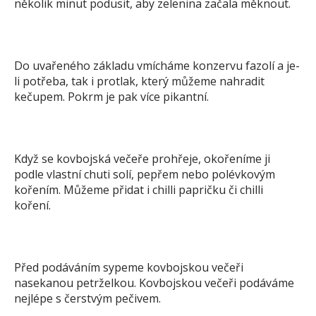
několik minut podusit, aby zelenina začala měknout.
Do uvařeného základu vmícháme konzervu fazolí a je-
li potřeba, tak i protlak, který můžeme nahradit
kečupem. Pokrm je pak více pikantní.
Když se kovbojská večeře prohřeje, okořeníme ji
podle vlastní chuti solí, pepřem nebo polévkovým
kořením. Můžeme přidat i chilli papričku či chilli
koření.
Před podáváním sypeme kovbojskou večeři
nasekanou petrželkou. Kovbojskou večeři podáváme
nejlépe s čerstvým pečivem.