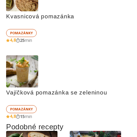
Kvasnicová pomazánka
POMAZÁNKY
4,8
25
min
Vajíčková pomazánka se zeleninou
POMAZÁNKY
4,8
15
min
Podobné recepty