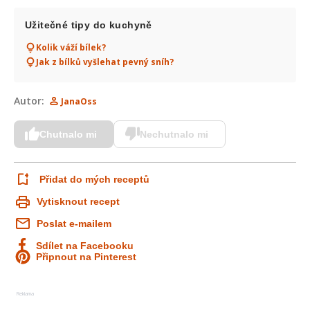
Užitečné tipy do kuchyně
Kolik váží bílek?
Jak z bílků vyšlehat pevný sníh?
Autor:
JanaOss
Chutnalo mi
Nechutnalo mi
Přidat do mých receptů
Vytisknout recept
Poslat e-mailem
Sdílet na Facebooku
Připnout na Pinterest
Reklama