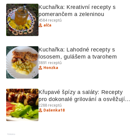
Kuchařka: Kreativní recepty s 
pomerančem a zeleninou
4584
receptů
alča
Kuchařka: Lahodné recepty s 
lososem, gulášem a tvarohem
3891
receptů
Honzka
Křupavé špízy a saláty: Recepty 
pro dokonalé grilování a osvěžující 
2288
receptů
saláty
Dašenka18
Reklama