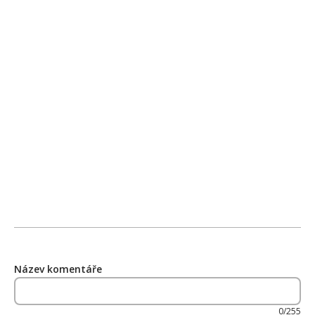
Název komentáře
0/255