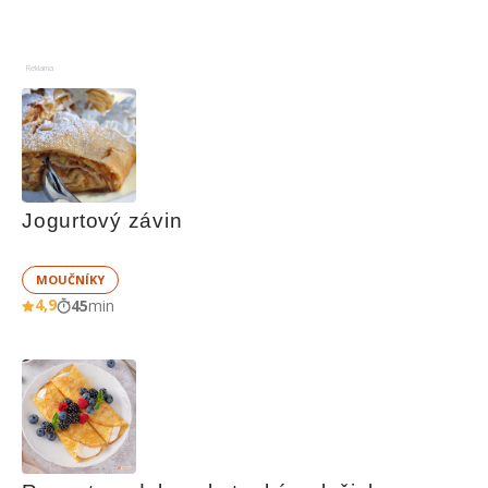
Reklama
Jogurtový závin
MOUČNÍKY
4,9
45
min