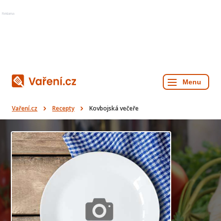
Reklama
Vaření.cz
Recepty
Kovbojská večeře