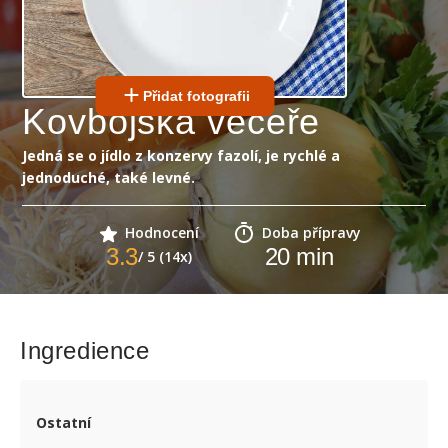
Přidat fotografii
Kovbojská večeře
Jedná se o jídlo z konzervy fazolí, je rychlé a
jednoduché, také levné.
Hodnocení
Doba přípravy
3.3
20
min
/ 5 (14x)
Ingredience
Ostatní