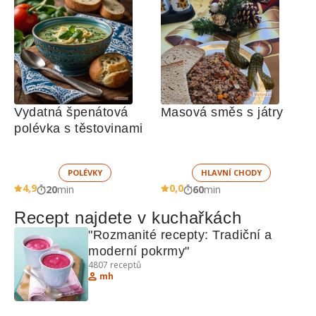
Vydatná špenátová 
Masová směs s játry
polévka s těstovinami 
POLÉVKY
HLAVNÍ CHODY
4,9
0,0
20
min
60
min
Recept najdete v kuchařkách
"Rozmanité recepty: Tradiční a 
moderní pokrmy"
4807
receptů
mh