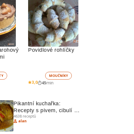
arohový 
Povidlové rohlíčky
mi
TY
MOUČNÍKY
3,0
45
min
Pikantní kuchařka: 
Recepty s pivem, cibulí a 
4638
receptů
tvarohem
alan