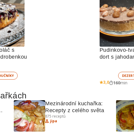
láč s 
Pudinkovo-tv
 drobenkou
dort s jahoda
UČNÍKY
DEZER
3,0
160
min
hařkách
Mezinárodní kuchařka: 
Recepty z celého světa
875
receptů
jipa