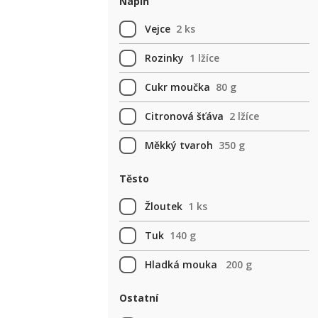
Náplň
Vejce
2 ks
Rozinky
1 lžíce
Cukr moučka
80 g
Citronová šťáva
2 lžíce
Měkký tvaroh
350 g
Těsto
Žloutek
1 ks
Tuk
140 g
Hladká mouka
200 g
Ostatní