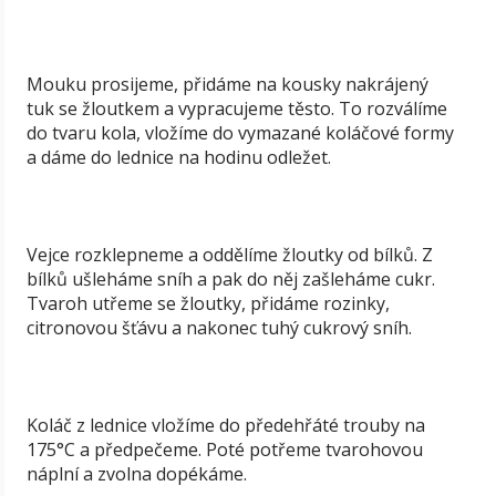
Mouku prosijeme, přidáme na kousky nakrájený
tuk se žloutkem a vypracujeme těsto. To rozválíme
do tvaru kola, vložíme do vymazané koláčové formy
a dáme do lednice na hodinu odležet.
Vejce rozklepneme a oddělíme žloutky od bílků. Z
bílků ušleháme sníh a pak do něj zašleháme cukr.
Tvaroh utřeme se žloutky, přidáme rozinky,
citronovou šťávu a nakonec tuhý cukrový sníh.
Koláč z lednice vložíme do předehřáté trouby na
175°C a předpečeme. Poté potřeme tvarohovou
náplní a zvolna dopékáme.