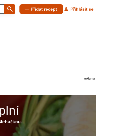
Přidat recept
Přihlásit se
plní
šlehačkou.