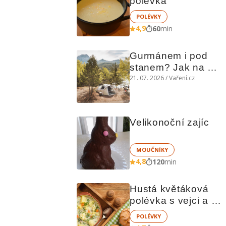
polévka
POLÉVKY
4,9
60
min
Gurmánem i pod 
stanem? Jak na 
polní kuchyni a na 
21. 07. 2026 / Vaření.cz
čem vařit
Velikonoční zajíc
MOUČNÍKY
4,8
120
min
Hustá květáková 
polévka s vejci a 
brambory
POLÉVKY