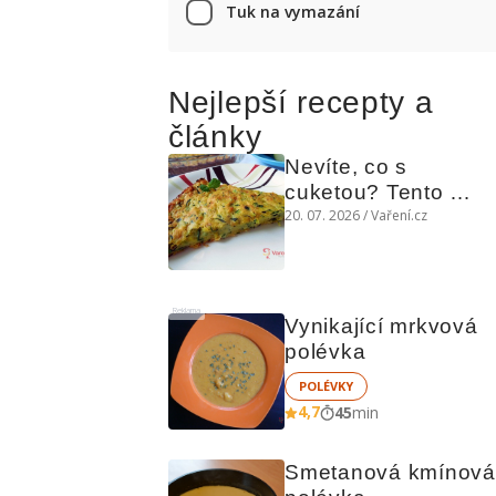
Tuk na vymazání
Nejlepší recepty a
články
Nevíte, co s 
cuketou? Tento 
levný slaný koláč 
20. 07. 2026 / Vaření.cz
chutná božsky teplý 
i studený
Reklama
Vynikající mrkvová 
polévka
POLÉVKY
4,7
45
min
Smetanová kmínová 