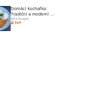
Domácí kuchařka: 
Tradiční a moderní 
4614
receptů
recepty
Golf