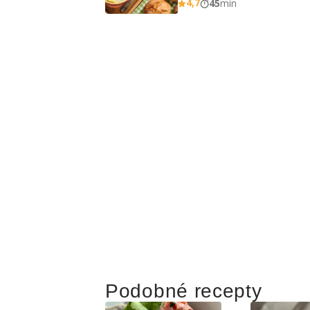
4,7
45
min
Podobné recepty