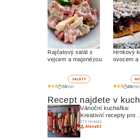
Rajčatový salát s 
Hrnkový ko
vejcem a majonézou
ovocem a
SALÁTY
MO
4,8
4,6
10
min
60
min
Recept najdete v kuc
Vánoční kuchařka: 
Kreativní recepty pro 
513
receptů
sváteční dobroty
AlenaK3