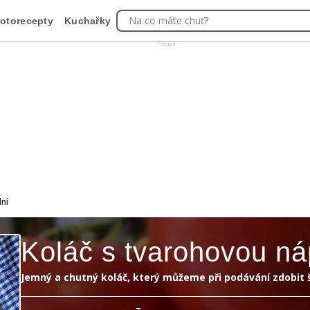
Na co máte chuť?
otorecepty
Kuchařky
Reklama
lní
Koláč s tvarohovou ná
Jemný a chutný koláč, který můžeme při podávání zdobit 