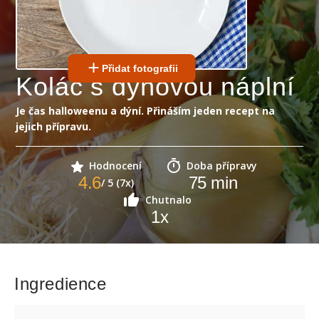
Přidat fotografii
Koláč s dýňovou náplní
Je čas halloweenu a dýní. Přináším jeden recept na
jejich přípravu.
Hodnocení
Doba přípravy
4.6
75
min
/ 5 (7x)
Chutnalo
1
x
Ingredience