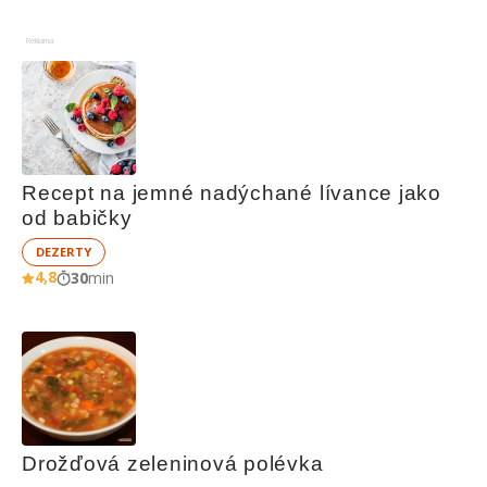
Reklama
Recept na jemné nadýchané lívance jako 
od babičky
DEZERTY
4,8
30
min
Drožďová zeleninová polévka