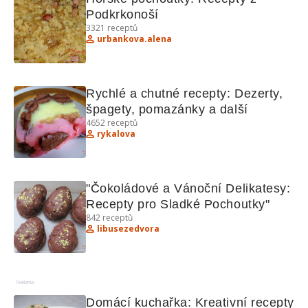
Podkrkonoší
3321
receptů
urbankova.alena
Rychlé a chutné recepty: Dezerty, 
špagety, pomazánky a další
4652
receptů
rykalova
"Čokoládové a Vánoční Delikatesy: 
Recepty pro Sladké Pochoutky"
842
receptů
libusezedvora
Reklama
Domácí kuchařka: Kreativní recepty 