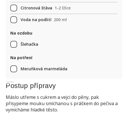
Citronová šťáva
1-2 lžíce
Voda na podlití
200 ml
Na ozdobu
Šlehačka
Na potření
Meruňková marmeláda
Reklama
Postup přípravy
Máslo utřeme s cukrem a vejci do pěny, pak
přisypeme mouku smíchanou s práškem do pečiva a
vymícháme hladké těsto.