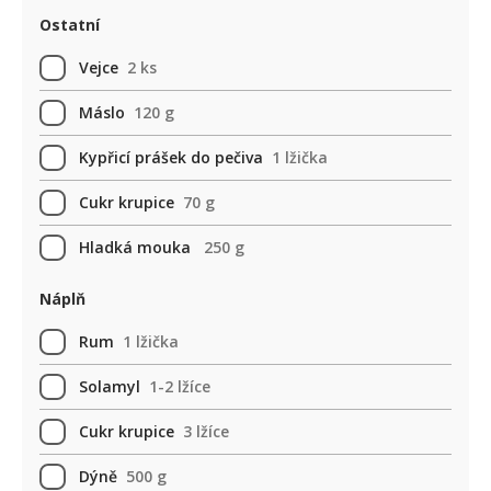
Ostatní
Vejce
2 ks
Máslo
120 g
Kypřicí prášek do pečiva
1 lžička
Cukr krupice
70 g
Hladká mouka
250 g
Náplň
Rum
1 lžička
Solamyl
1-2 lžíce
Cukr krupice
3 lžíce
Dýně
500 g