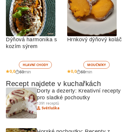
Dýňová harmonika s 
Hrnkový dýňový koláč
kozím sýrem
HLAVNÍ CHODY
MOUČNÍKY
0,0
0,0
60
min
60
min
Recept najdete v kuchařkách
Dorty a dezerty: Kreativní recepty 
pro sladké pochoutky
1391
receptů
Světluška
Horské pochoutky: Recepty z 