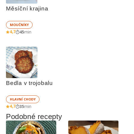
Měsíční krajina
MOUČNÍKY
4,7
45
min
Bedla v trojobalu
HLAVNÍ CHODY
4,7
35
min
Podobné recepty