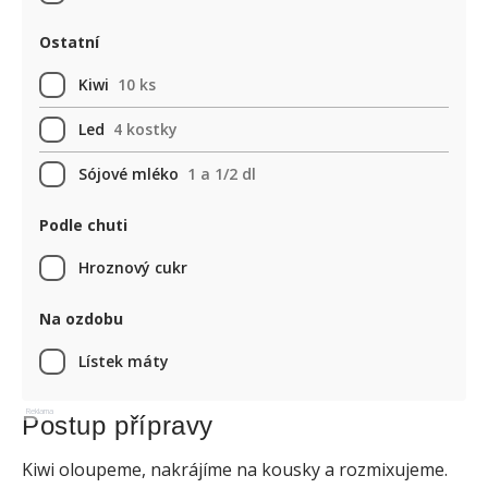
Ostatní
Kiwi
10 ks
Led
4 kostky
Sójové mléko
1 a 1/2 dl
Podle chuti
Hroznový cukr
Na ozdobu
Lístek máty
Reklama
Postup přípravy
Kiwi oloupeme, nakrájíme na kousky a rozmixujeme.