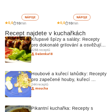
NÁPOJE
NÁPOJE
0,0
0,0
10
min
10
min
Recept najdete v kuchařkách
Křupavé špízy a saláty: Recepty 
pro dokonalé grilování a osvěžující 
2288
receptů
saláty
Dašenka18
Houbové a kuřecí lahůdky: Recepty 
pro zapečené houby, kuřecí 
244
receptů
nudličky a další lahodné pokrmy
moucha
Pikantní kuchařka: Recepty s 