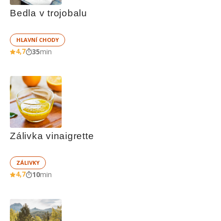
Bedla v trojobalu
HLAVNÍ CHODY
4,7
35
min
Zálivka vinaigrette
ZÁLIVKY
4,7
10
min