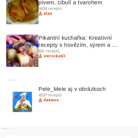
pivem, cibulí a tvarohem
4638
receptů
alan
Pikantní kuchařka: Kreativní 
recepty s hovězím, sýrem a 
881
receptů
borůvkami
vierocka63
Reklama
Pele_Mele aj v obrázkoch
4507
receptů
daewoo
Reklama