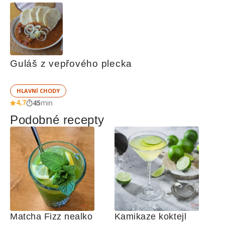
Guláš z vepřového plecka
HLAVNÍ CHODY
4,7
45
min
Podobné recepty
Matcha Fizz nealko 
Kamikaze koktejl