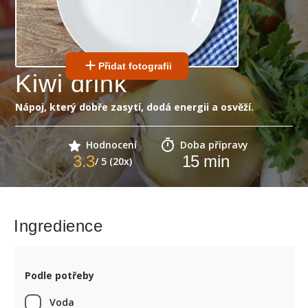
Přidat fotografii
Kiwi drink
Nápoj, který dobře zasytí, dodá energii a osvěží.
Hodnocení
Doba přípravy
3.3
15
min
/ 5 (20x)
Ingredience
Podle potřeby
Voda