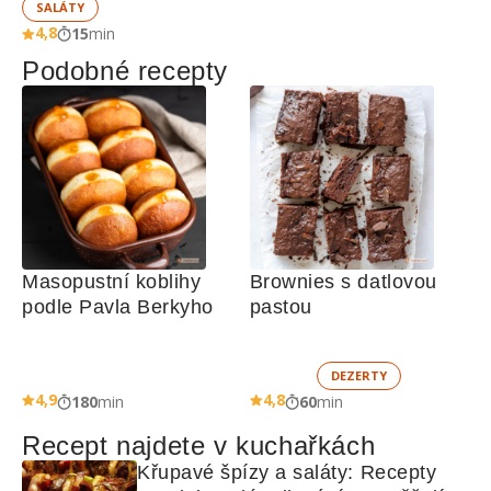
SALÁTY
4,8
15
min
Podobné recepty
Masopustní koblihy 
Brownies s datlovou 
podle Pavla Berkyho
pastou
DEZERTY
4,9
4,8
180
min
60
min
Recept najdete v kuchařkách
Křupavé špízy a saláty: Recepty 