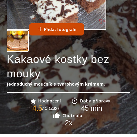
Přidat fotografii
Kakaové kostky bez
mouky
Jednoduchý moučník s tvarohovým krémem.
Hodnocení
Doba přípravy
4.5
45
min
/ 5 (23x)
Chutnalo
2
x