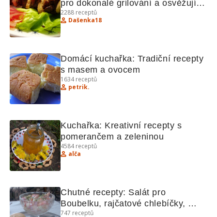
pro dokonalé grilování a osvěžující 
2288
receptů
saláty
Dašenka18
Domácí kuchařka: Tradiční recepty 
s masem a ovocem
1634
receptů
petrik.
Kuchařka: Kreativní recepty s 
pomerančem a zeleninou
4584
receptů
alča
Chutné recepty: Salát pro 
Boubelku, rajčatové chlebíčky, 
747
receptů
perníčky, chlebový dort, Eskymo 