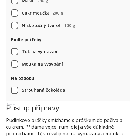
Máslo
250 g
Cukr moučka
200 g
Nízkotučný tvaroh
100 g
Podle potřeby
Tuk na vymazání
Mouka na vysypání
Na ozdobu
Strouhaná čokoláda
Reklama
Postup přípravy
Pudinkové prášky smícháme s práškem do pečiva a
cukrem. Přidáme vejce, rum, olej a vše důkladně
promícháme. Těsto vylijeme na vymazaný a moukou