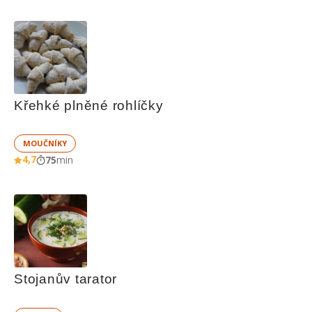
Křehké plněné rohlíčky
MOUČNÍKY
4,7
75
min
Stojanův tarator