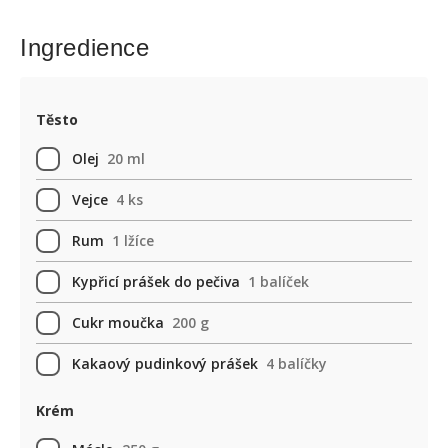
Ingredience
Těsto
Olej
20 ml
Vejce
4 ks
Rum
1 lžíce
Kypřicí prášek do pečiva
1 balíček
Cukr moučka
200 g
Kakaový pudinkový prášek
4 balíčky
Krém