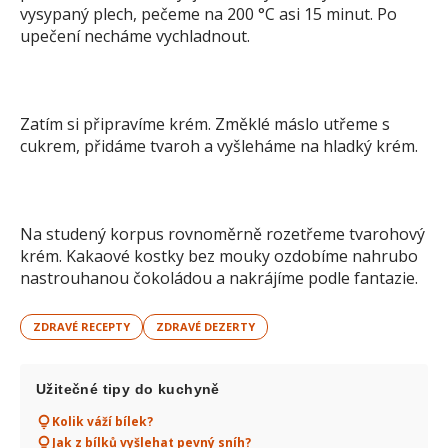
vysypaný plech, pečeme na 200 °C asi 15 minut. Po
upečení necháme vychladnout.
Zatím si připravíme krém. Změklé máslo utřeme s
cukrem, přidáme tvaroh a vyšleháme na hladký krém.
Na studený korpus rovnoměrně rozetřeme tvarohový
krém. Kakaové kostky bez mouky ozdobíme nahrubo
nastrouhanou čokoládou a nakrájíme podle fantazie.
ZDRAVÉ RECEPTY
ZDRAVÉ DEZERTY
Užitečné tipy do kuchyně
Kolik váží bílek?
Jak z bílků vyšlehat pevný sníh?