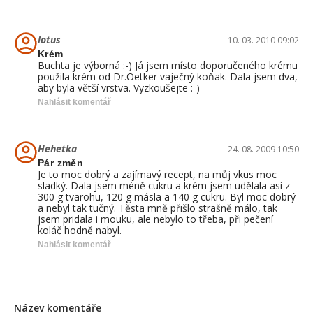
lotus
10. 03. 2010 09:02
Krém
Buchta je výborná :-) Já jsem místo doporučeného krému
použila krém od Dr.Oetker vaječný koňak. Dala jsem dva,
aby byla větší vrstva. Vyzkoušejte :-)
Nahlásit komentář
Hehetka
24. 08. 2009 10:50
Pár změn
Je to moc dobrý a zajímavý recept, na můj vkus moc
sladký. Dala jsem méně cukru a krém jsem udělala asi z
300 g tvarohu, 120 g másla a 140 g cukru. Byl moc dobrý
a nebyl tak tučný. Těsta mně přišlo strašně málo, tak
jsem pridala i mouku, ale nebylo to třeba, při pečení
koláč hodně nabyl.
Nahlásit komentář
Název komentáře