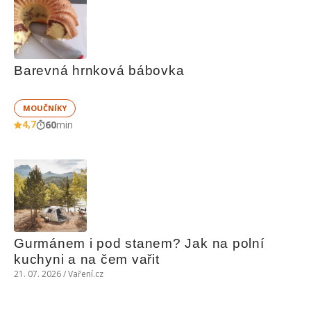
Barevná hrnková bábovka
MOUČNÍKY
4,7
60
min
Gurmánem i pod stanem? Jak na polní 
kuchyni a na čem vařit
21. 07. 2026 / Vaření.cz