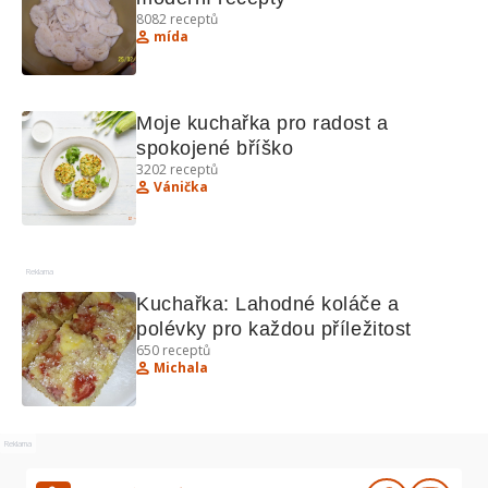
8082
receptů
mída
Moje kuchařka pro radost a 
spokojené bříško
3202
receptů
Vánička
Reklama
Kuchařka: Lahodné koláče a 
polévky pro každou příležitost
650
receptů
Michala
Reklama