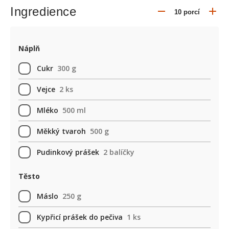
Ingredience
Náplň
Cukr
300 g
Vejce
2 ks
Mléko
500 ml
Měkký tvaroh
500 g
Pudinkový prášek
2 balíčky
Těsto
Máslo
250 g
Kypřicí prášek do pečiva
1 ks