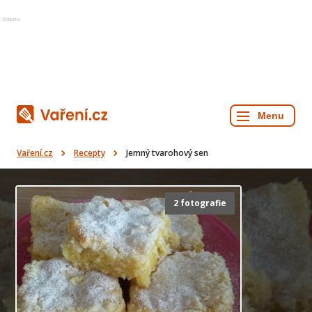
Reklama
Vaření.cz
Recepty
Jemný tvarohový sen
2 fotografie