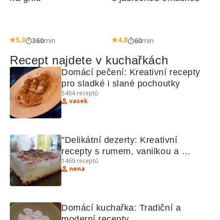
5,0
4,8
360
min
60
min
Recept najdete v kuchařkách
Domácí pečení: Kreativní recepty 
pro sladké i slané pochoutky
5464
receptů
vasek
"Delikátní dezerty: Kreativní 
recepty s rumem, vanilkou a 
1469
receptů
kakáem"
nena
Domácí kuchařka: Tradiční a 
moderní recepty