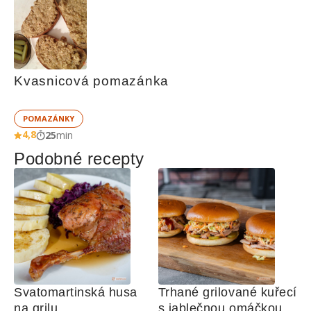
Kvasnicová pomazánka
POMAZÁNKY
4,8
25
min
Podobné recepty
Svatomartinská husa 
Trhané grilované kuřecí 
na grilu
s jablečnou omáčkou