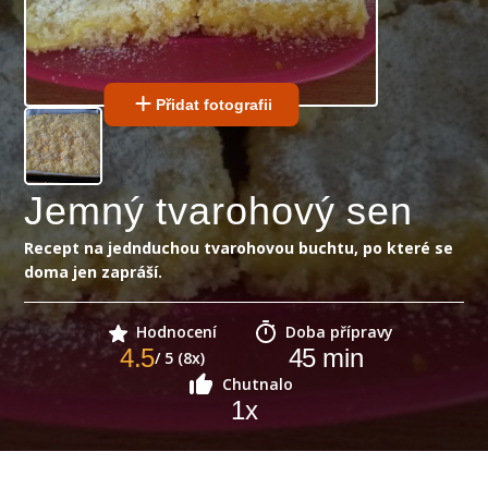
Přidat fotografii
Jemný tvarohový sen
Recept na jednduchou tvarohovou buchtu, po které se
doma jen zapráší.
Hodnocení
Doba přípravy
4.5
45
min
/ 5 (8x)
Chutnalo
1
x