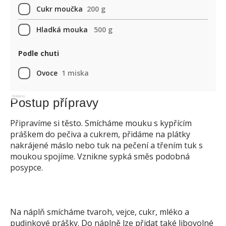
Cukr moučka
200 g
Hladká mouka
500 g
Podle chuti
Ovoce
1 miska
Reklama
Postup přípravy
Připravíme si těsto. Smícháme mouku s kypřícím
práškem do pečiva a cukrem, přidáme na plátky
nakrájené máslo nebo tuk na pečení a třením tuk s
moukou spojíme. Vznikne sypká směs podobná
posypce.
Na náplň smícháme tvaroh, vejce, cukr, mléko a
pudinkové prášky. Do náplně lze přidat také libovolné