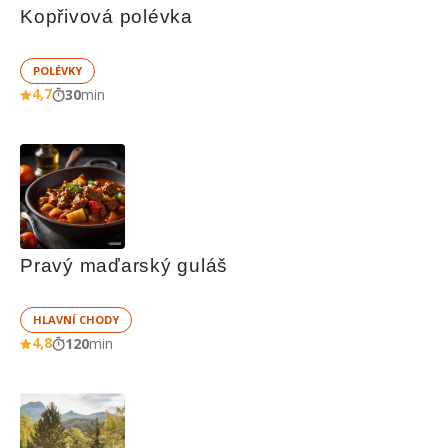
Kopřivová polévka
POLÉVKY
4,7
30
min
Pravý maďarský guláš
HLAVNÍ CHODY
4,8
120
min