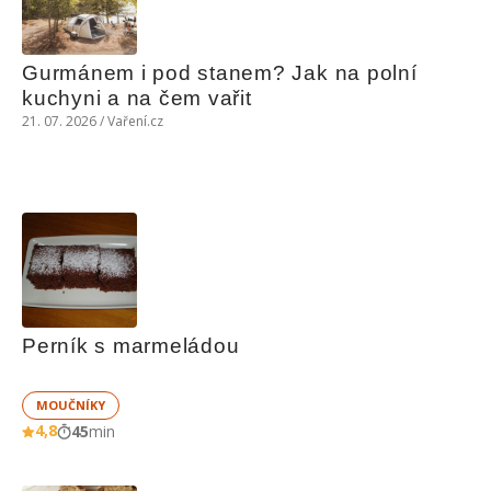
Gurmánem i pod stanem? Jak na polní 
kuchyni a na čem vařit
21. 07. 2026 / Vaření.cz
Perník s marmeládou
MOUČNÍKY
4,8
45
min