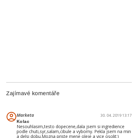
Zajímavé komentáře
Marketa
30. 04. 2019 13:17
Kolac
Nesouhlasim,testo dopecene,dala jsem si ingredience
podle chuti,syr,salam,cibule a vyborny. Pekla jsem na min
a delsi dobu.Mozna priste mene oleje a vice osolit:)