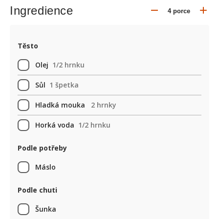
Ingredience
Těsto
Olej
1/2 hrnku
Sůl
1 špetka
Hladká mouka
2 hrnky
Horká voda
1/2 hrnku
Podle potřeby
Máslo
Podle chuti
Šunka