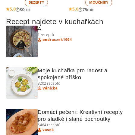
DEZERTY
MOUČNÍKY
5,0
5,0
30
min
75
min
Recept najdete v kuchařkách
A
1
receptů
ondraczek1994
Moje kuchařka pro radost a 
spokojené bříško
3202
receptů
Vánička
Domácí pečení: Kreativní recepty 
pro sladké i slané pochoutky
5464
receptů
vasek