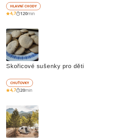
HLAVNÍ CHODY
4,7
120
min
Skořicové sušenky pro děti
CHUŤOVKY
4,7
20
min