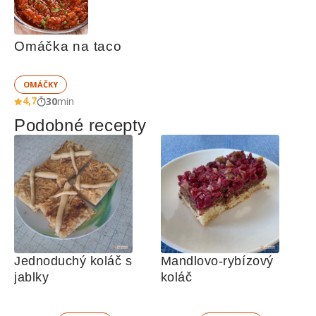
Omáčka na taco
OMÁČKY
4,7
30
min
Podobné recepty
Jednoduchý koláč s 
Mandlovo-rybízový 
jablky
koláč