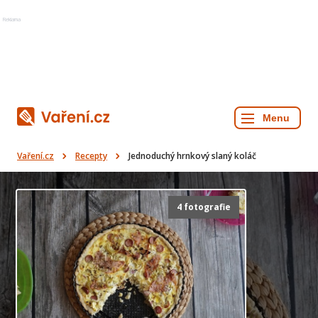
Reklama
Vaření.cz
Recepty
Jednoduchý hrnkový slaný koláč
4 fotografie