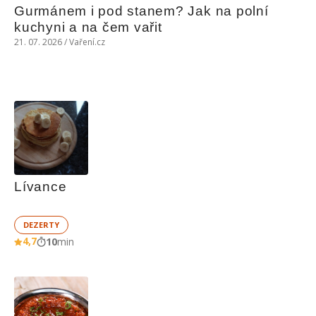
Gurmánem i pod stanem? Jak na polní 
kuchyni a na čem vařit
21. 07. 2026 / Vaření.cz
Lívance
DEZERTY
4,7
10
min