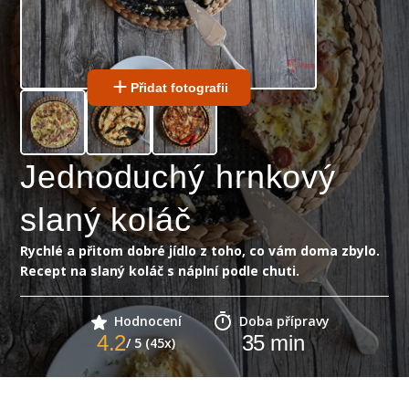
Přidat fotografii
Jednoduchý hrnkový
slaný koláč
Rychlé a přitom dobré jídlo z toho, co vám doma zbylo.
Recept na slaný koláč s náplní podle chuti.
Hodnocení
Doba přípravy
4.2
35
min
/ 5 (45x)