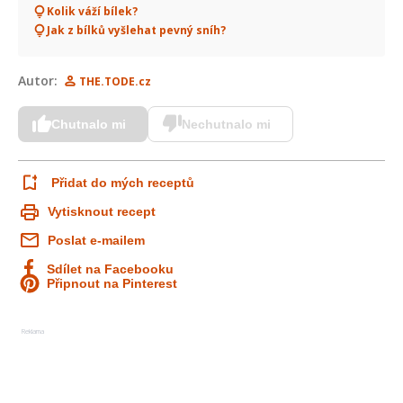
Kolik váží bílek?
Jak z bílků vyšlehat pevný sníh?
Autor:
THE.TODE.cz
Chutnalo mi
Nechutnalo mi
Přidat do mých receptů
Vytisknout recept
Poslat e-mailem
Sdílet na Facebooku
Připnout na Pinterest
Reklama