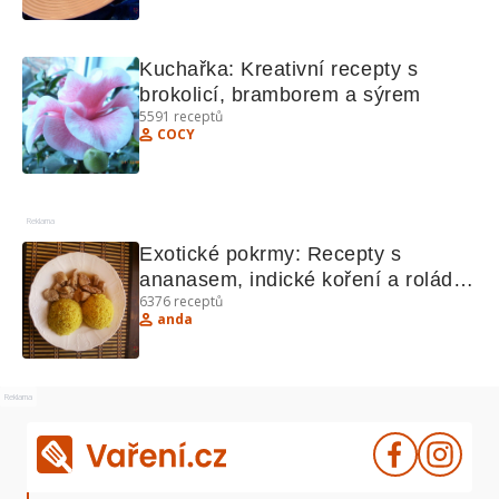
Kuchařka: Kreativní recepty s 
brokolicí, bramborem a sýrem
5591
receptů
COCY
Reklama
Exotické pokrmy: Recepty s 
ananasem, indické koření a rolády 
6376
receptů
- Kuchařka s exotickými recepty
anda
Reklama