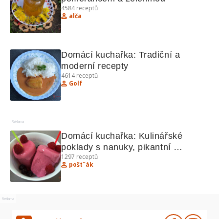
4584
receptů
alča
Domácí kuchařka: Tradiční a 
moderní recepty
4614
receptů
Golf
Reklama
Domácí kuchařka: Kulinářské 
poklady s nanuky, pikantní 
1297
receptů
pomazánkou a dalšími lahůdkami
poštˇák
Reklama