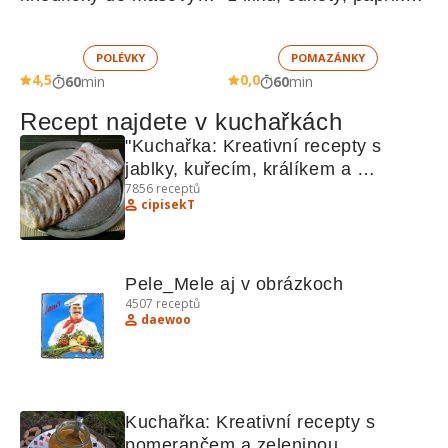
vývarů
sušených rajčat a 
žampionů
POLÉVKY
POMAZÁNKY
4,5
0,0
60
min
60
min
Recept najdete v kuchařkách
"Kuchařka: Kreativní recepty s 
jablky, kuřecím, králíkem a 
7856
receptů
bochánky"
cipisekT
Pele_Mele aj v obrázkoch
4507
receptů
daewoo
Kuchařka: Kreativní recepty s 
pomerančem a zeleninou