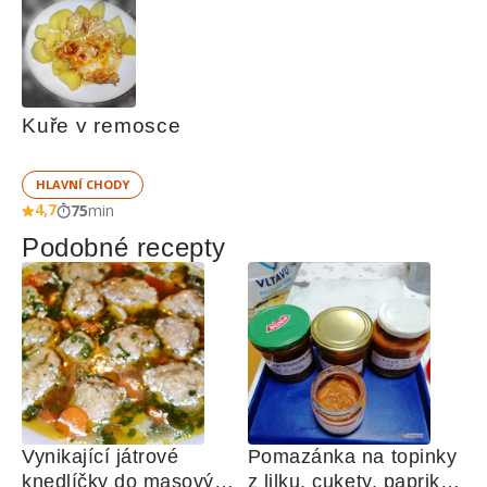
Kuře v remosce
HLAVNÍ CHODY
4,7
75
min
Podobné recepty
Vynikající játrové 
Pomazánka na topinky 
knedlíčky do masových 
z lilku, cukety, paprik, 