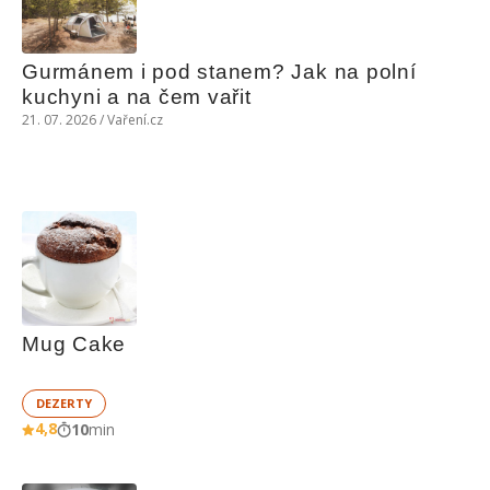
Gurmánem i pod stanem? Jak na polní 
kuchyni a na čem vařit
21. 07. 2026 / Vaření.cz
Mug Cake
DEZERTY
4,8
10
min