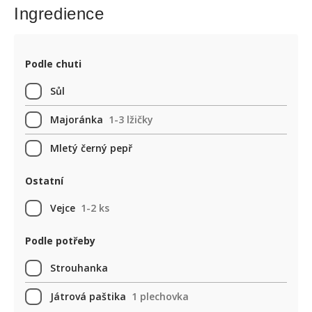
Ingredience
Podle chuti
Sůl
Majoránka
1-3 lžičky
Mletý černý pepř
Ostatní
Vejce
1-2 ks
Podle potřeby
Strouhanka
Játrová paštika
1 plechovka