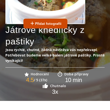
Přidat fotografii
Játrové knedlíčky z
paštiky
Jsou rychlé, chutné, žádná návštěva vás nepřekvapí.
Potřebovat budeme velké balení játrové paštiky. Prostě
vynikající!
Hodnocení
Doba přípravy
4.5
10
min
/ 5 (37x)
Chutnalo
3
x