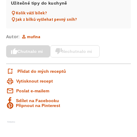
Užitečné tipy do kuchyně
Kolik váží bílek?
Jak z bílků vyšlehat pevný sníh?
Autor:
mufina
Chutnalo mi
Nechutnalo mi
Přidat do mých receptů
Vytisknout recept
Poslat e-mailem
Sdílet na Facebooku
Připnout na Pinterest
Reklama