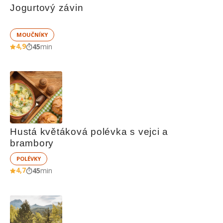
Jogurtový závin
MOUČNÍKY
4,9
45
min
Hustá květáková polévka s vejci a 
brambory
POLÉVKY
4,7
45
min