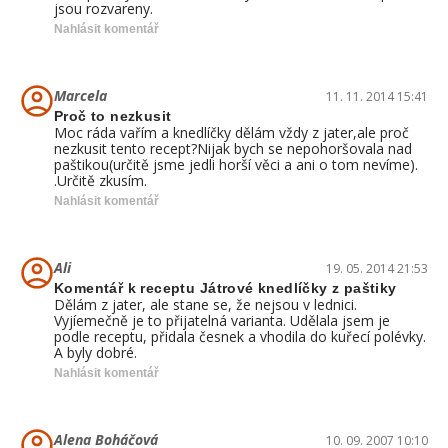
jsou rozvareny.
Nahlásit komentář
Marcela
11. 11. 2014 15:41
Proč to nezkusit
Moc ráda vařím a knedlíčky dělám vždy z jater,ale proč
nezkusit tento recept?Nijak bych se nepohoršovala nad
paštikou(určitě jsme jedli horší věci a ani o tom nevíme).
.Určitě zkusím.
Nahlásit komentář
Ali
19. 05. 2014 21:53
Komentář k receptu Játrové knedlíčky z paštiky
Dělám z jater, ale stane se, že nejsou v lednici.
Vyjíemečně je to přijatelná varianta. Udělala jsem je
podle receptu, přidala česnek a vhodila do kuřecí polévky.
A byly dobré.
Nahlásit komentář
Alena Boháčová
10. 09. 2007 10:10