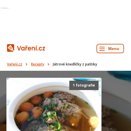
Reklama
Vaření.cz
Recepty
Játrové knedlíčky z paštiky
1 fotografie