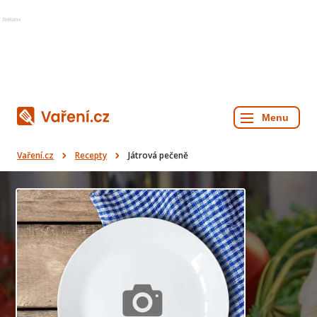
Reklama
Vaření.cz
Recepty
Játrová pečeně