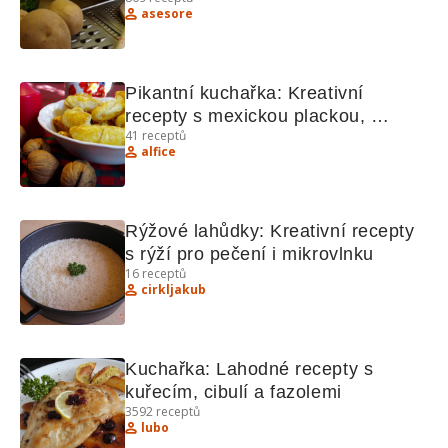
asesore
Pikantní kuchařka: Kreativní 
recepty s mexickou plackou, 
41
receptů
sýrovými lívanečky a celerovou 
alfice
pomazánkou
Rýžové lahůdky: Kreativní recepty 
s rýží pro pečení i mikrovlnku
16
receptů
cirkljakub
Kuchařka: Lahodné recepty s 
kuřecím, cibulí a fazolemi
3592
receptů
lubo