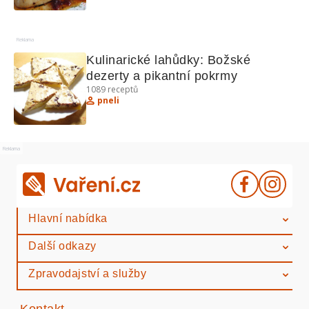
Reklama
Kulinarické lahůdky: Božské 
dezerty a pikantní pokrmy
1089
receptů
pneli
Reklama
Hlavní nabídka
Další odkazy
Zpravodajství a služby