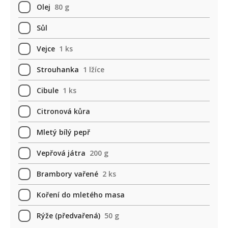
Olej
80 g
Sůl
Vejce
1 ks
Strouhanka
1 lžíce
Cibule
1 ks
Citronová kůra
Mletý bílý pepř
Vepřová játra
200 g
Brambory vařené
2 ks
Koření do mletého masa
Rýže (předvařená)
50 g