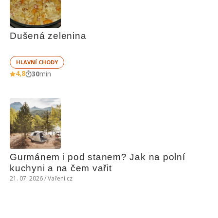
Dušená zelenina
HLAVNÍ CHODY
4,8
30
min
Gurmánem i pod stanem? Jak na polní 
kuchyni a na čem vařit
21. 07. 2026 / Vaření.cz