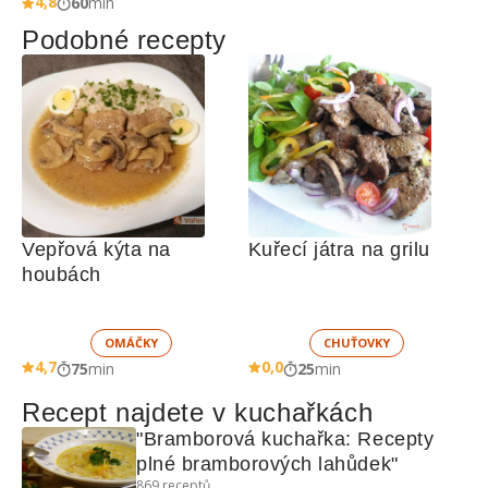
4,8
60
min
Podobné recepty
Vepřová kýta na 
Kuřecí játra na grilu
houbách
OMÁČKY
CHUŤOVKY
4,7
0,0
75
min
25
min
Recept najdete v kuchařkách
"Bramborová kuchařka: Recepty 
plné bramborových lahůdek"
869
receptů