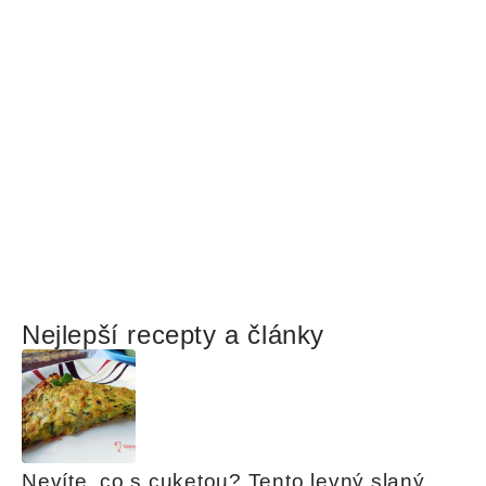
Nejlepší recepty a články
Nevíte, co s cuketou? Tento levný slaný 