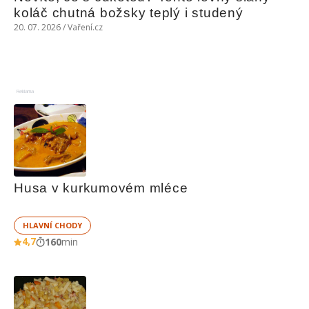
koláč chutná božsky teplý i studený
20. 07. 2026 / Vaření.cz
Reklama
Husa v kurkumovém mléce
HLAVNÍ CHODY
4,7
160
min