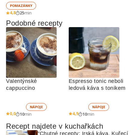
POMAZÁNKY
4,8
25
min
Podobné recepty
Valentýnské 
Espresso tonic neboli 
cappuccino
ledová káva s tonikem
NÁPOJE
NÁPOJE
0,0
4,9
10
min
10
min
Recept najdete v kuchařkách
"Chutné recepty: Irská káva, Kuřecí 