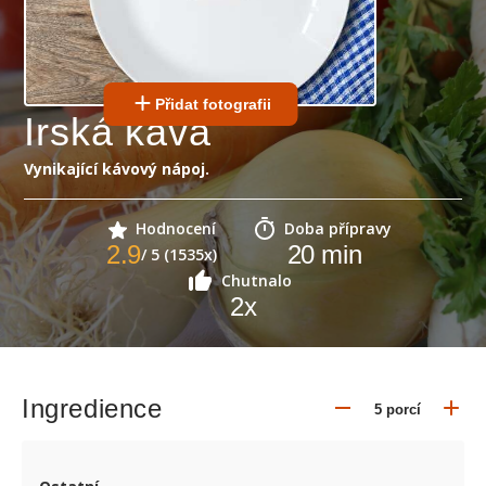
Přidat fotografii
Irská káva
Vynikající kávový nápoj.
Hodnocení
Doba přípravy
2.9
20
min
/ 5 (1535x)
Chutnalo
2
x
Ingredience