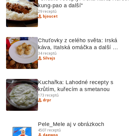
kung-pao a další"
29
receptů
bjoucet
Chuťovky z celého světa: Irská 
káva, Italská omáčka a další 
34
receptů
recepty
Silvajs
Kuchařka: Lahodné recepty s 
krůtím, kuřecím a smetanou
173
receptů
drpr
Pele_Mele aj v obrázkoch
4507
receptů
daewoo