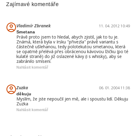
Zajímavé komentáře
Vladimír Zbranek
11. 04. 2012 10:49
Smetana
Právě proto jsem to hledal, abych zjistil, jak to tu je.
Známá, která byla v Irsku "přivezla" právě variantu s
částečně ušlehanou, tedy polotekutou smetanou, která
se opatrně přelévá přes obrácenou kávovou lžičku (po té
kulaté straně) do již oslazené kávy (i s whisky), aby se
zabránilo smísení.
Nahlásit komentář
Zuzka
06. 01. 2004 11:38
děkuju
Myslím, že jste nepoučil jen mě, ale i spoustu lidí. Děkuju
Zuzka
Nahlásit komentář