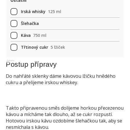
Ostatní
Irská whisky
125 ml
Šlehačka
Káva
750 ml
Třtinový cukr
5 lžiček
Reklama
Postup přípravy
Do nahřáté sklenky dáme kávovou lžičku hnědého
cukru a přelijeme irskou whiskey.
Takto připravenou směs dolijeme horkou přecezenou
kávou a mícháme tak dlouho, až se cukr rozpustí.
Hotovou irskou kávu ozdobíme šlehačkou tak, aby se
nesmíchala s kávou.