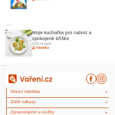
Reklama
Moje kuchařka pro radost a 
spokojené bříško
3202
receptů
Vánička
Reklama
Hlavní nabídka
Další odkazy
Zpravodajství a služby