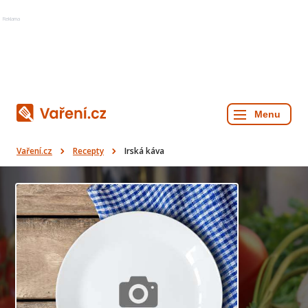
Reklama
Vaření.cz
Recepty
Irská káva