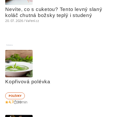
Nevíte, co s cuketou? Tento levný slaný 
koláč chutná božsky teplý i studený
20. 07. 2026 / Vaření.cz
Reklama
Kopřivová polévka
POLÉVKY
4,7
30
min