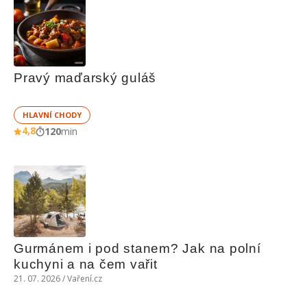
Pravý maďarský guláš
HLAVNÍ CHODY
4,8
120
min
Gurmánem i pod stanem? Jak na polní 
kuchyni a na čem vařit
21. 07. 2026 / Vaření.cz