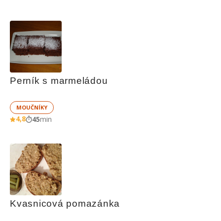
Perník s marmeládou
MOUČNÍKY
4,8
45
min
Kvasnicová pomazánka