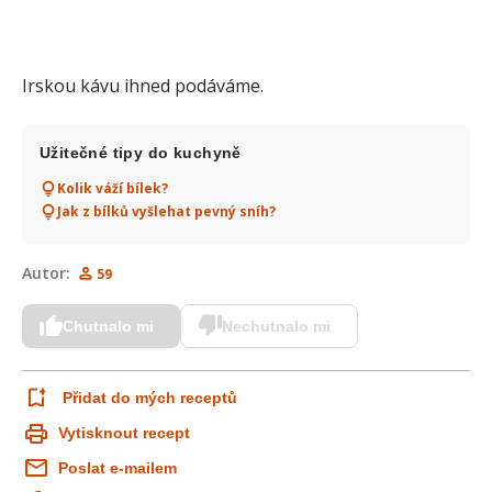
Irskou kávu ihned podáváme.
Užitečné tipy do kuchyně
Kolik váží bílek?
Jak z bílků vyšlehat pevný sníh?
Autor:
59
Chutnalo mi
Nechutnalo mi
Přidat do mých receptů
Vytisknout recept
Poslat e-mailem