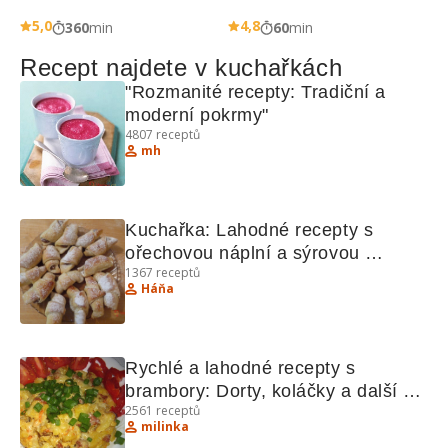
5,0
4,8
360
min
60
min
Recept najdete v kuchařkách
"Rozmanité recepty: Tradiční a 
moderní pokrmy"
4807
receptů
mh
Kuchařka: Lahodné recepty s 
ořechovou náplní a sýrovou 
1367
receptů
omáčkou
Háňa
Rychlé a lahodné recepty s 
brambory: Dorty, koláčky a další 
2561
receptů
lahůdky
milinka