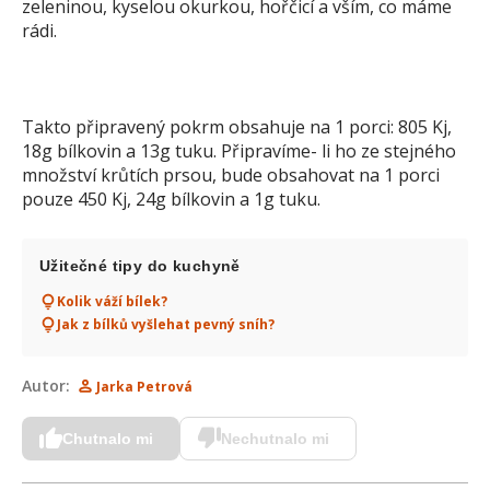
zeleninou, kyselou okurkou, hořčicí a vším, co máme
rádi.
Takto připravený pokrm obsahuje na 1 porci: 805 Kj,
18g bílkovin a 13g tuku. Připravíme- li ho ze stejného
množství krůtích prsou, bude obsahovat na 1 porci
pouze 450 Kj, 24g bílkovin a 1g tuku.
Užitečné tipy do kuchyně
Kolik váží bílek?
Jak z bílků vyšlehat pevný sníh?
Autor:
Jarka Petrová
Chutnalo mi
Nechutnalo mi