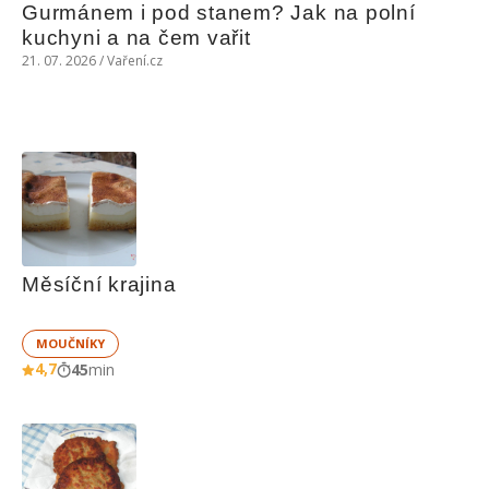
Gurmánem i pod stanem? Jak na polní 
kuchyni a na čem vařit
21. 07. 2026 / Vaření.cz
Měsíční krajina
MOUČNÍKY
4,7
45
min