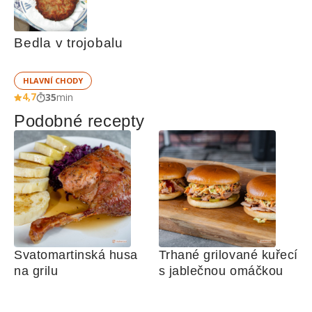
Bedla v trojobalu
HLAVNÍ CHODY
4,7
35
min
Podobné recepty
Svatomartinská husa 
Trhané grilované kuřecí 
na grilu
s jablečnou omáčkou