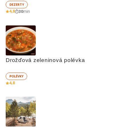
DEZERTY
4,8
30
min
Drožďová zeleninová polévka
POLÉVKY
4,8