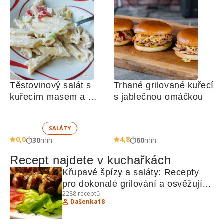
Těstovinový salát s 
Trhané grilované kuřecí 
kuřecím masem a 
s jablečnou omáčkou
zeleninou 
SALÁTY
0,0
4,8
30
min
60
min
Recept najdete v kuchařkách
Křupavé špízy a saláty: Recepty 
pro dokonalé grilování a osvěžující 
2288
receptů
saláty
Dašenka18