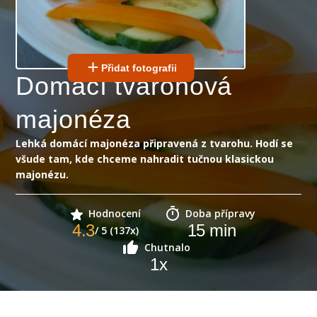
Přidat fotografii
Domácí tvarohová
majonéza
Lehká domácí majonéza připravená z tvarohu. Hodí se
všude tam, kde chceme nahradit tučnou klasickou
majonézu.
Hodnocení
Doba přípravy
4.3
15
min
/ 5 (137x)
Chutnalo
1
x