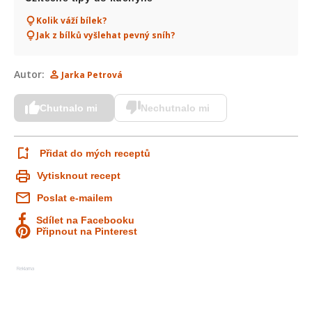
Kolik váží bílek?
Jak z bílků vyšlehat pevný sníh?
Autor:
Jarka Petrová
Chutnalo mi
Nechutnalo mi
Přidat do mých receptů
Vytisknout recept
Poslat e-mailem
Sdílet na Facebooku
Připnout na Pinterest
Reklama