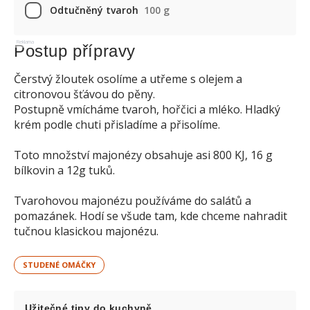
Odtučněný tvaroh
100 g
Reklama
Postup přípravy
Čerstvý žloutek osolíme a utřeme s olejem a
citronovou šťávou do pěny.
Postupně vmícháme tvaroh, hořčici a mléko. Hladký
krém podle chuti přisladíme a přisolíme.
Toto množství majonézy obsahuje asi 800 KJ, 16 g
bílkovin a 12g tuků.
Tvarohovou majonézu používáme do salátů a
pomazánek. Hodí se všude tam, kde chceme nahradit
tučnou klasickou majonézu.
STUDENÉ OMÁČKY
Užitečné tipy do kuchyně