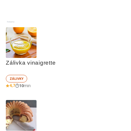
Reklama
Zálivka vinaigrette
ZÁLIVKY
4,7
10
min