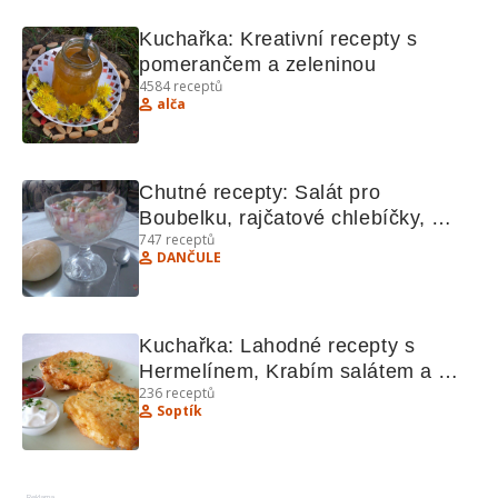
Kuchařka: Kreativní recepty s 
pomerančem a zeleninou
4584
receptů
alča
Chutné recepty: Salát pro 
Boubelku, rajčatové chlebíčky, 
747
receptů
perníčky, chlebový dort, Eskymo 
DANČULE
řezy.
Kuchařka: Lahodné recepty s 
Hermelínem, Krabím salátem a 
236
receptů
dalšími pochoutkami
Soptík
Reklama