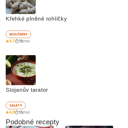
Křehké plněné rohlíčky
MOUČNÍKY
4,7
75
min
Stojanův tarator
SALÁTY
4,8
15
min
Podobné recepty