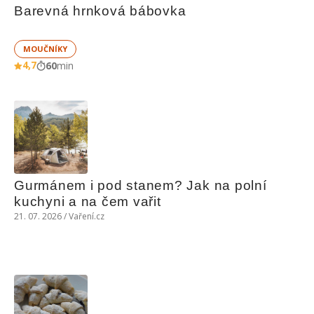
Barevná hrnková bábovka
MOUČNÍKY
4,7
60
min
Gurmánem i pod stanem? Jak na polní 
kuchyni a na čem vařit
21. 07. 2026 / Vaření.cz