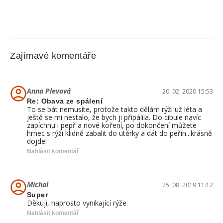
Zajímavé komentáře
Anna Plevová
20. 02. 2020 15:53
Re: Obava ze spálení
To se bát nemusíte, protože takto dělám rýži už léta a
ještě se mi nestalo, že bych ji připálila. Do cibule navíc
zapíchnu i pepř a nové koření, po dokončení můžete
hrnec s rýží klidně zabalit do utěrky a dát do peřin...krásně
dojde!
Nahlásit komentář
Michal
25. 08. 2019 11:12
Super
Děkuji, naprosto vynikající rýže.
Nahlásit komentář