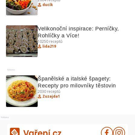
ducík
Velikonoční inspirace: Perníčky, 
Rohlíčky a Více!
10250
receptů
lida219
Reklama
Španělské a italské špagety: 
Recepty pro milovníky těstovin
2030
receptů
Zuzajda1
Reklama