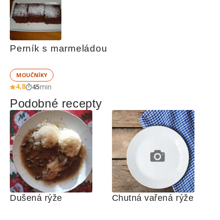
Perník s marmeládou
MOUČNÍKY
4,8
45
min
Podobné recepty
Dušená rýže
Chutná vařená rýže