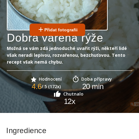
Přidat fotografii
Dobrá vařená rýže
Možná se vám zdá jednoduché uvařit rýži, někteří lidé
však neradi lepivou, rozvařenou, bezchuťovou. Tento
recept však nemá chybu.
Hodnocení
Doba přípravy
4.6
20
min
/ 5 (172x)
Chutnalo
12
x
Ingredience