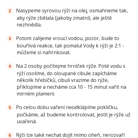
Nasypeme syrovou rýži na olej, osmahneme tak,
aby rýže zbělala (jakoby zmatní), ale ještě
nezhnědla.
Potom zalijeme vroucí vodou, pozor, bude to
bouřlivá reakce, tak pomalu! Vody k rýži je 2:1 -
můžeme si nahrnkovat.
Na 2 osoby počítejme hrníček rýže. Poté vodu s
rýží osolíme, do oloupané cibule zapícháme
několik hřebíčků, cibuli vrazíme do rýže,
přiklopíme a necháme cca 10 - 15 minut vařit na
mírném plameni.
Po celou dobu vaření neodklápíme pokličku,
počkáme, až budeme kontrolovat, jestli je rýže už
uvařená.
Rýži lze také nechat dojít mimo oheň, nerozvaří