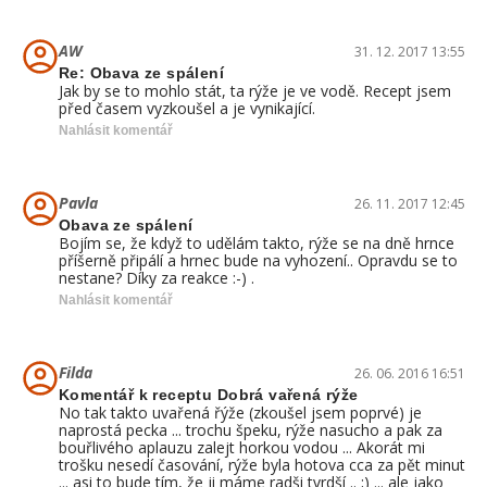
AW
31. 12. 2017 13:55
Re: Obava ze spálení
Jak by se to mohlo stát, ta rýže je ve vodě. Recept jsem
před časem vyzkoušel a je vynikající.
Nahlásit komentář
Pavla
26. 11. 2017 12:45
Obava ze spálení
Bojím se, že když to udělám takto, rýže se na dně hrnce
příšerně připálí a hrnec bude na vyhození.. Opravdu se to
nestane? Díky za reakce :-) .
Nahlásit komentář
Filda
26. 06. 2016 16:51
Komentář k receptu Dobrá vařená rýže
No tak takto uvařená řýže (zkoušel jsem poprvé) je
naprostá pecka ... trochu špeku, rýže nasucho a pak za
bouřlivého aplauzu zalejt horkou vodou ... Akorát mi
trošku nesedí časování, rýže byla hotova cca za pět minut
... asi to bude tím, že ji máme radši tvrdší .. ;) ... ale jako