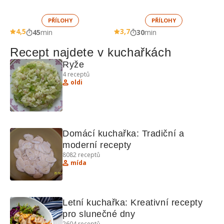
PŘÍLOHY
PŘÍLOHY
4,5
3,7
45
min
30
min
Recept najdete v kuchařkách
Ryže
4
receptů
oldi
Domácí kuchařka: Tradiční a 
moderní recepty
8082
receptů
mída
Letní kuchařka: Kreativní recepty 
pro slunečné dny
2604
receptů