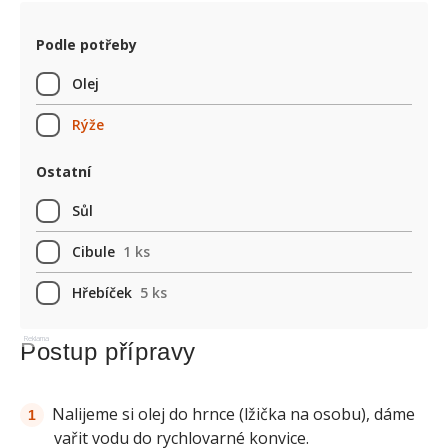
Podle potřeby
Olej
Rýže
Ostatní
Sůl
Cibule
1 ks
Hřebíček
5 ks
Reklama
Postup přípravy
Nalijeme si olej do hrnce (lžička na osobu), dáme
vařit vodu do rychlovarné konvice.