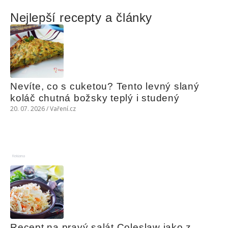
Nejlepší recepty a články
Nevíte, co s cuketou? Tento levný slaný 
koláč chutná božsky teplý i studený
20. 07. 2026 / Vaření.cz
Reklama
Recept na pravý salát Coleslaw jako z 