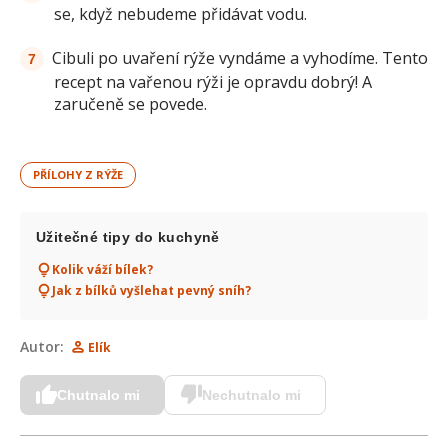
se, když nebudeme přidávat vodu.
Cibuli po uvaření rýže vyndáme a vyhodíme. Tento
recept na vařenou rýži je opravdu dobrý! A
zaručeně se povede.
PŘÍLOHY Z RÝŽE
Užitečné tipy do kuchyně
Kolik váží bílek?
Jak z bílků vyšlehat pevný sníh?
Autor:
Elík
Chutnalo mi
Nechutnalo mi