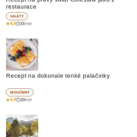
restaurace
SALÁTY
4,8
35
min
Recept na dokonale tenké palačinky
MOUČNÍKY
4,9
20
min