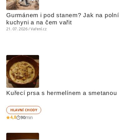
Gurmánem i pod stanem? Jak na polní 
kuchyni a na čem vařit
21. 07. 2026 / Vaření.cz
Kuřecí prsa s hermelínem a smetanou
HLAVNÍ CHODY
4,8
90
min