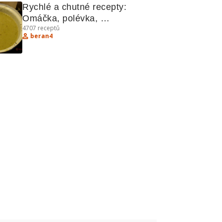
Rychlé a chutné recepty: 
Omáčka, polévka, 
4707
receptů
špagety, palačinky a závin
beran4