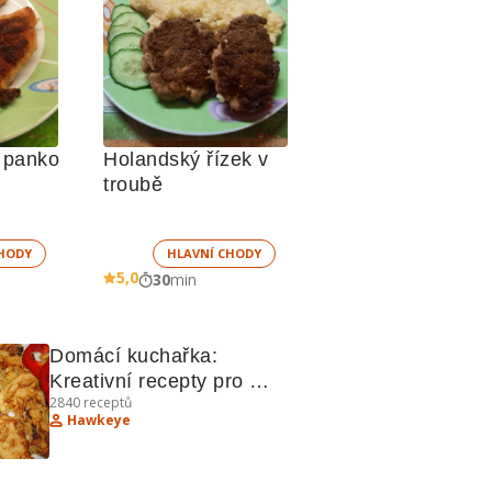
 panko 
Holandský řízek v 
troubě
HODY
HLAVNÍ CHODY
5,0
30
min
Domácí kuchařka: 
Kreativní recepty pro 
2840
receptů
každý den
Hawkeye