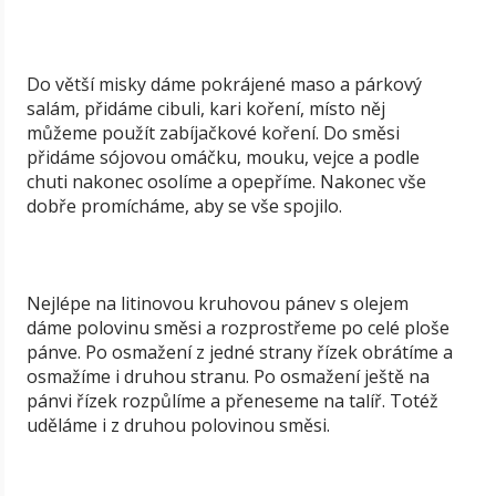
Do větší misky dáme pokrájené maso a párkový
salám, přidáme cibuli, kari koření, místo něj
můžeme použít zabíjačkové koření. Do směsi
přidáme sójovou omáčku, mouku, vejce a podle
chuti nakonec osolíme a opepříme. Nakonec vše
dobře promícháme, aby se vše spojilo.
Nejlépe na litinovou kruhovou pánev s olejem
dáme polovinu směsi a rozprostřeme po celé ploše
pánve. Po osmažení z jedné strany řízek obrátíme a
osmažíme i druhou stranu. Po osmažení ještě na
pánvi řízek rozpůlíme a přeneseme na talíř. Totéž
uděláme i z druhou polovinou směsi.