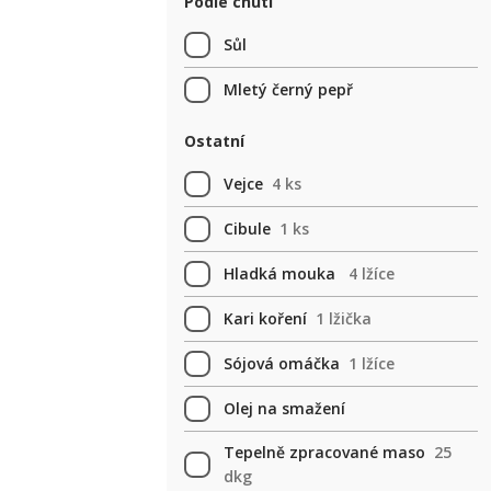
Podle chuti
Sůl
Mletý černý pepř
Ostatní
Vejce
4 ks
Cibule
1 ks
Hladká mouka
4 lžíce
Kari koření
1 lžička
Sójová omáčka
1 lžíce
Olej na smažení
Tepelně zpracované maso
25
dkg