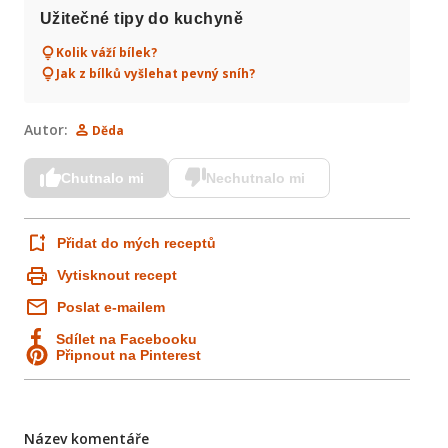
Užitečné tipy do kuchyně
Kolik váží bílek?
Jak z bílků vyšlehat pevný sníh?
Autor:
Děda
Chutnalo mi
Nechutnalo mi
Přidat do mých receptů
Vytisknout recept
Poslat e-mailem
Sdílet na Facebooku
Připnout na Pinterest
Název komentáře