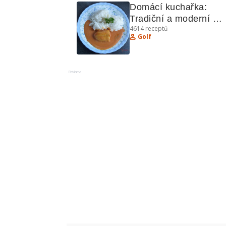
Domácí kuchařka: 
Tradiční a moderní 
4614
receptů
recepty
Golf
Reklama