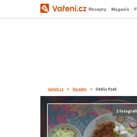
Recepty
Magazín
F
Vaření.cz
Recepty
Dědův řízek
2 fotograf