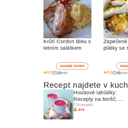
Krůtí Cordon Bleu s 
Zapečené 
letním salátkem
plátky se 
směsí   
HLAVNÍ CHODY
HLA
0,0
0,0
30
min
45
min
Recept najdete v kuc
Houbové lahůdky: 
Recepty na boršč, 
776
receptů
houbové polévky a dal
asa