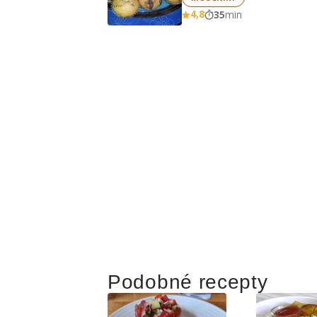
4,8
35
min
Podobné recepty