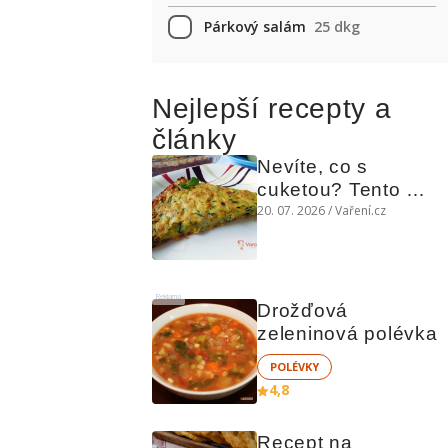
Párkový salám
25 dkg
Nejlepší recepty a
články
Nevíte, co s 
cuketou? Tento 
levný slaný koláč 
20. 07. 2026 / Vaření.cz
chutná božsky teplý 
i studený
Reklama
Drožďová 
zeleninová polévka
POLÉVKY
4,8
Recept na 