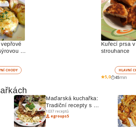
vepřové 
Kuřecí prsa v
sýrovou 
strouhance
VNÍ CHODY
HLAVNÍ C
5,0
45
min
hařkách
Maďarská kuchařka: 
Tradiční recepty s 
1037
receptů
ší!
pstruhem, biftekem a 
egroups5
dalšími lahůdkami