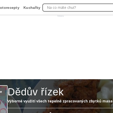
Na co máte chuť?
otorecepty
Kuchařky
Reklama
Dědův řízek
ie
Výborné využití všech tepelně zpracovaných zbytků masa