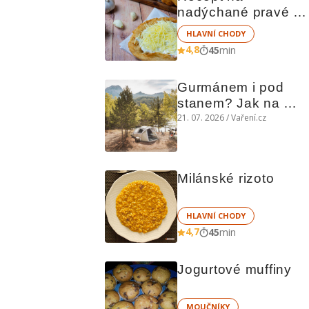
nadýchané pravé 
stánkové langoše
HLAVNÍ CHODY
4,8
45
min
Gurmánem i pod 
stanem? Jak na 
polní kuchyni a na 
21. 07. 2026 / Vaření.cz
čem vařit
Milánské rizoto
HLAVNÍ CHODY
4,7
45
min
Jogurtové muffiny
MOUČNÍKY