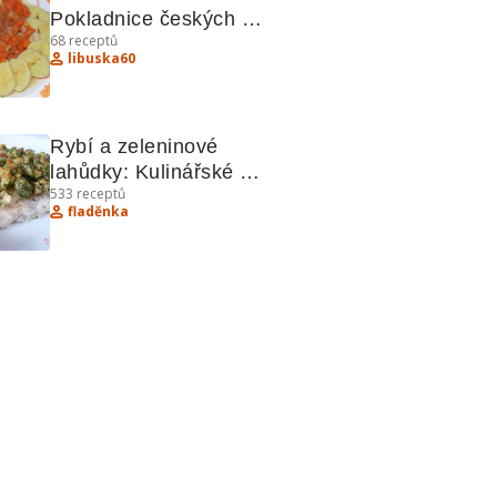
Pokladnice českých 
68
receptů
receptů
libuska60
Rybí a zeleninové 
lahůdky: Kulinářské 
533
receptů
tajemství s bylinkami a 
fladěnka
jasmínovou rýží