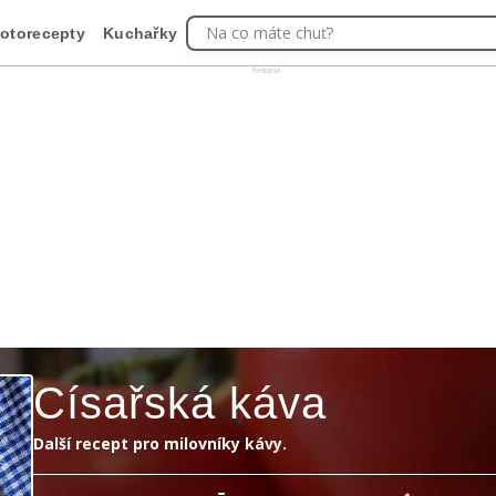
Na co máte chuť?
otorecepty
Kuchařky
Reklama
Císařská káva
Další recept pro milovníky kávy.