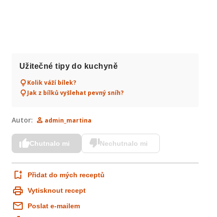
Užitečné tipy do kuchyně
Kolik váží bílek?
Jak z bílků vyšlehat pevný sníh?
Autor:
admin_martina
Chutnalo mi
Nechutnalo mi
Přidat do mých receptů
Vytisknout recept
Poslat e-mailem