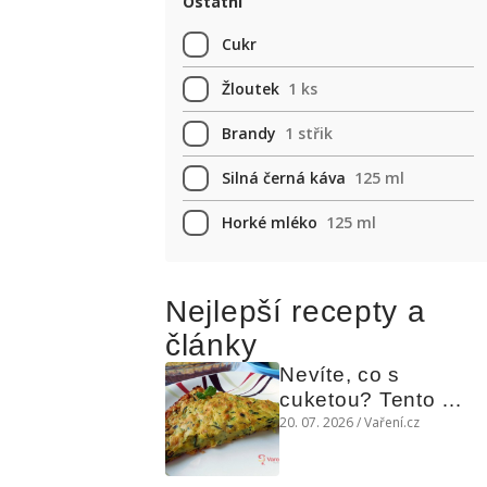
Ostatní
Cukr
Žloutek
1 ks
Brandy
1 střik
Silná černá káva
125 ml
Horké mléko
125 ml
Nejlepší recepty a
články
Nevíte, co s 
cuketou? Tento 
levný slaný koláč 
20. 07. 2026 / Vaření.cz
chutná božsky teplý 
i studený