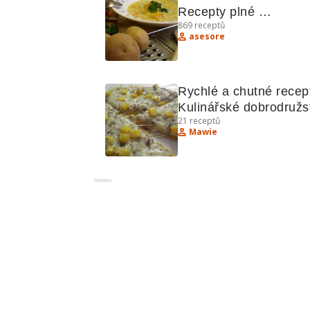
Recepty plné 
869
receptů
bramborových lahůdek
asesore
Rychlé a chutné recept
Kulinářské dobrodružst
21
receptů
s mraženou kávou a 
Mawie
kuřecím masem
Reklama