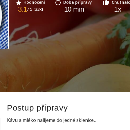
Hodnocení
Doba přípravy
Chutnal
3.1
10
min
1
x
/ 5 (33x)
Postup přípravy
Kávu a mléko nalijeme do jedné sklenice,.