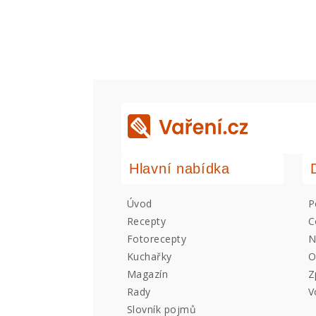
Hlavní nabídka
Úvod
P
Recepty
C
Fotorecepty
N
Kuchařky
O
Magazín
Z
Rady
V
Slovník pojmů