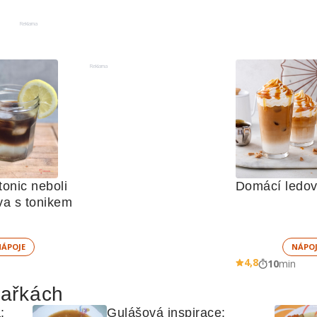
Reklama
Reklama
onic neboli 
Domácí ledov
va s tonikem
NÁPOJE
NÁPOJ
4,8
10
min
hařkách
 
Gulášová inspirace: 