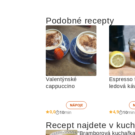
Podobné recepty
Valentýnské 
Espresso t
cappuccino
ledová ká
NÁPOJE
0,0
4,9
10
min
10
min
Recept najdete v kuc
"Bramborová kuchařka: