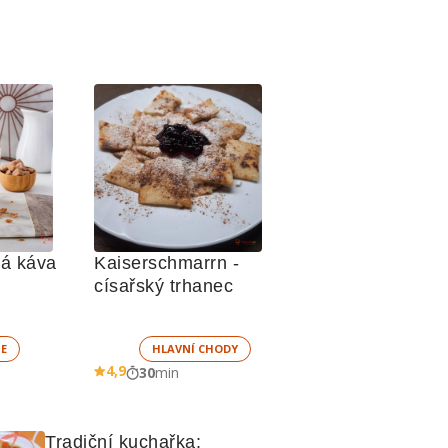
á káva
Kaiserschmarrn - 
císařský trhanec
E
HLAVNÍ CHODY
4,9
30
min
Tradiční kuchařka: 