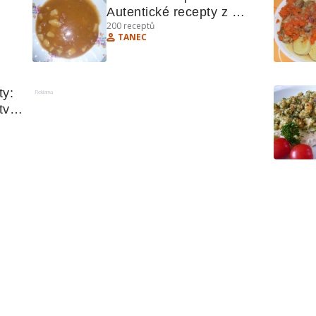
Autentické recepty z 
200
receptů
"
domova pro milovníky 
TANEC
tradiční kuchyně
y: 
Reklama
ví 