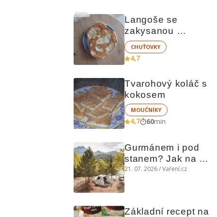
Reklama
Langoše se 
zakysanou 
smetanou
CHUŤOVKY
4,7
Tvarohový koláč s 
kokosem
MOUČNÍKY
4,7
60
min
Gurmánem i pod 
stanem? Jak na 
polní kuchyni a na 
21. 07. 2026 / Vaření.cz
čem vařit
Základní recept na 