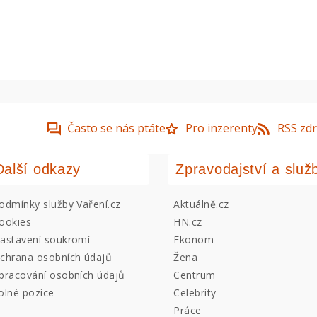
Často se nás ptáte
Pro inzerenty
RSS zdr
Další odkazy
Zpravodajství a služ
odmínky služby Vaření.cz
Aktuálně.cz
ookies
HN.cz
astavení soukromí
Ekonom
chrana osobních údajů
Žena
pracování osobních údajů
Centrum
olné pozice
Celebrity
Práce