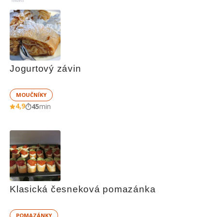
Reklama
Jogurtový závin
MOUČNÍKY
4,9
45
min
Klasická česneková pomazánka
POMAZÁNKY