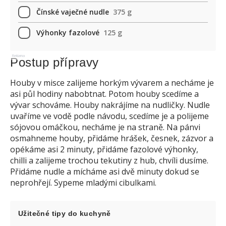
Čínské vaječné nudle
375 g
Výhonky fazolové
125 g
Reklama
Postup přípravy
Houby v misce zalijeme horkým vývarem a necháme je
asi půl hodiny nabobtnat. Potom houby scedíme a
vývar schováme. Houby nakrájíme na nudličky. Nudle
uvaříme ve vodě podle návodu, scedíme je a polijeme
sójovou omáčkou, necháme je na straně. Na pánvi
osmahneme houby, přidáme hrášek, česnek, zázvor a
opékáme asi 2 minuty, přidáme fazolové výhonky,
chilli a zalijeme trochou tekutiny z hub, chvíli dusíme.
Přidáme nudle a mícháme asi dvě minuty dokud se
neprohřejí. Sypeme mladými cibulkami.
Užitečné tipy do kuchyně