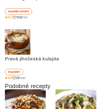
HLAVNÍ CHODY
4,7
150
min
Pravá jihočeská kulajda
POLÉVKY
4,8
35
min
Podobné recepty