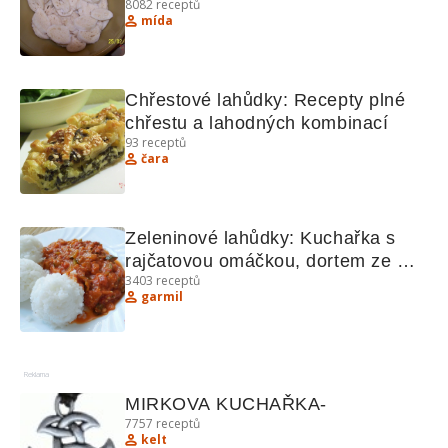
8082
receptů
mída
Chřestové lahůdky: Recepty plné 
chřestu a lahodných kombinací
93
receptů
čara
Zeleninové lahůdky: Kuchařka s 
rajčatovou omáčkou, dortem ze 
3403
receptů
smetany a dalšími recepty
garmil
Reklama
MIRKOVA KUCHAŘKA-
7757
receptů
kelt