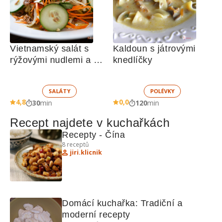
Vietnamský salát s 
Kaldoun s játrovými 
rýžovými nudlemi a 
knedlíčky
hovězím masem
SALÁTY
POLÉVKY
4,8
0,0
30
min
120
min
Recept najdete v kuchařkách
Recepty - Čína
8
receptů
jiri.klicnik
Domácí kuchařka: Tradiční a 
moderní recepty