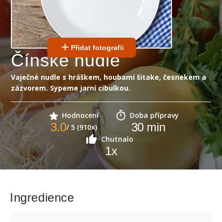
Přidat fotografii
Čínské nudle
Vaječné nudle s hráškem, houbami šitake, česnekem a
zázvorem. Sypeme jarní cibulkou.
Hodnocení
Doba přípravy
3.0
30
min
/ 5 (910x)
Chutnalo
1
x
Ingredience