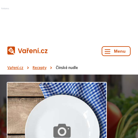
Reklama
Vaření.cz
Recepty
Čínské nudle