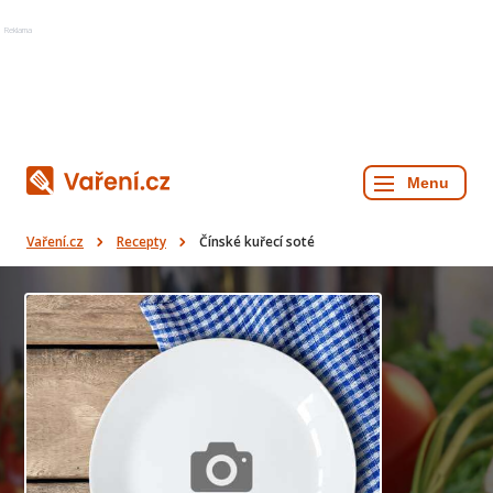
Reklama
Vaření.cz
Recepty
Čínské kuřecí soté