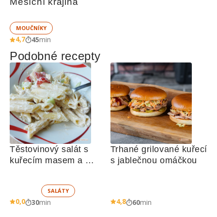
Měsíční krajina
MOUČNÍKY
4,7
45
min
Podobné recepty
Těstovinový salát s 
Trhané grilované kuřecí 
kuřecím masem a 
s jablečnou omáčkou
zeleninou 
SALÁTY
0,0
4,8
30
min
60
min