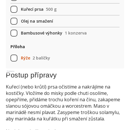
Kuřecí prsa
500 g
Olej na smažení
Bambusové výhonky
1 konzerva
Příloha
Rýže
2 balíčky
Reklama
Postup přípravy
Kuřecí (nebo krůtí) prsa očistíme a nakrájíme na
kostičky. Vložíme do misky podle chuti osolíme,
opepříme, přidáme trochu koření na čínu, zakapeme
slanou sójovou omáčkou a worcestrem. Maso v
marinádě nesmí plavat. Zasypeme troškou solamylu,
aby marináda na kuřátku při smažení zůstala.