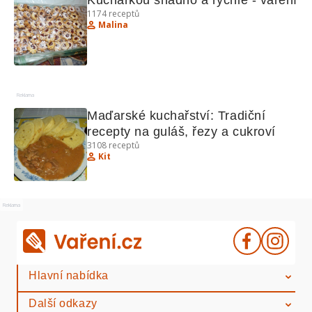
Kuchařkou snadno a rychle - vaření
1174
receptů
Malina
Reklama
Maďarské kuchařství: Tradiční 
recepty na guláš, řezy a cukroví
3108
receptů
Kit
Reklama
Hlavní nabídka
Další odkazy