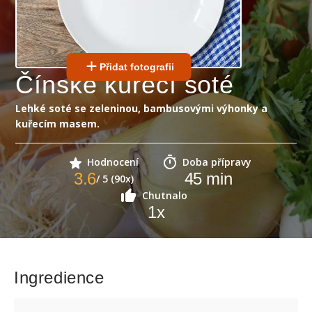
Přidat fotografii
Čínské kuřecí soté
Lehké soté se zeleninou, bambusovými výhonky a
kuřecím masem.
Hodnocení
Doba přípravy
3.6
45
min
/ 5 (90x)
Chutnalo
1
x
Ingredience