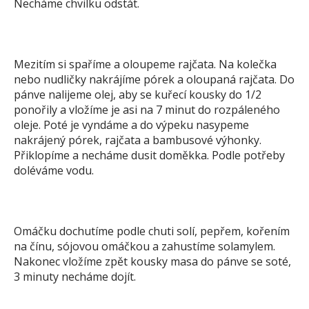
Necháme chvilku odstát.
Mezitím si spaříme a oloupeme rajčata. Na kolečka
nebo nudličky nakrájíme pórek a oloupaná rajčata. Do
pánve nalijeme olej, aby se kuřecí kousky do 1/2
ponořily a vložíme je asi na 7 minut do rozpáleného
oleje. Poté je vyndáme a do výpeku nasypeme
nakrájený pórek, rajčata a bambusové výhonky.
Přiklopíme a necháme dusit doměkka. Podle potřeby
doléváme vodu.
Omáčku dochutíme podle chuti solí, pepřem, kořením
na čínu, sójovou omáčkou a zahustíme solamylem.
Nakonec vložíme zpět kousky masa do pánve se soté,
3 minuty necháme dojít.