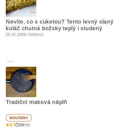
Nevíte, co s cuketou? Tento levný slaný 
koláč chutná božsky teplý i studený
20. 07. 2026 / Vaření.cz
Reklama
Tradiční maková náplň
MOUČNÍKY
4,7
30
min