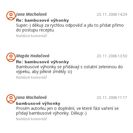
Jana Machalová
23. 11. 2006 14:29
Re: bambusové výhonky
Super;-) děkuji za rychlou odpověď a jdu to přidat přímo
do postupu receptu.
Nahlásit komentář
Magda Hadačová
23. 11. 2006 13:50
Re: bambusové výhonky
Bambusové výhonky se přidávají s ostatní zeleninou do
výpeku, aby pěkně změkly :o)
Nahlásit komentář
Jana Machalová
23. 11. 2006 11:17
bambusové výhonky
Prosím autorku jen o doplnění, ve které fázi vaření se
přidají bambusové výhonky. Děkuji:-)
Nahlásit komentář