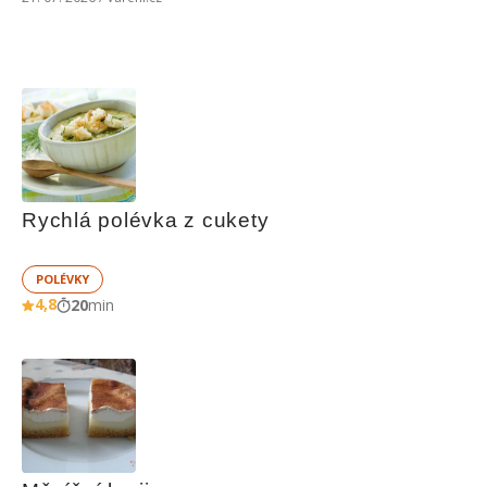
Rychlá polévka z cukety
POLÉVKY
4,8
20
min