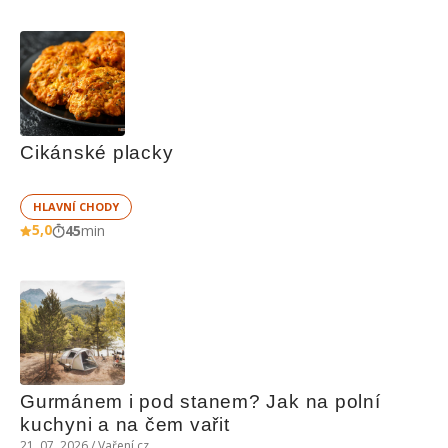
Cikánské placky
HLAVNÍ CHODY
5,0
45
min
Gurmánem i pod stanem? Jak na polní 
kuchyni a na čem vařit
21. 07. 2026 / Vaření.cz