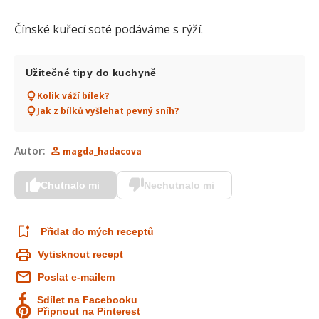
Čínské kuřecí soté podáváme s rýží.
Užitečné tipy do kuchyně
Kolik váží bílek?
Jak z bílků vyšlehat pevný sníh?
Autor:
magda_hadacova
Chutnalo mi
Nechutnalo mi
Přidat do mých receptů
Vytisknout recept
Poslat e-mailem
Sdílet na Facebooku
Připnout na Pinterest