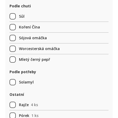
Podle chuti
Sůl
Koření Čína
Sójová omáčka
Worcesterská omáčka
Mletý černý pepř
Podle potřeby
Solamyl
Ostatní
Rajče
4 ks
Pórek
1 ks