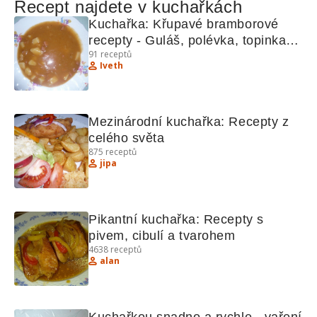
Recept najdete v kuchařkách
Kuchařka: Křupavé bramborové 
recepty - Guláš, polévka, topinka a 
91
receptů
další
Iveth
Mezinárodní kuchařka: Recepty z 
celého světa
875
receptů
jipa
Pikantní kuchařka: Recepty s 
pivem, cibulí a tvarohem
4638
receptů
alan