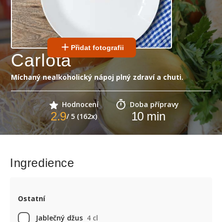
Přidat fotografii
Carlota
Míchaný nealkoholický nápoj plný zdraví a chuti.
Hodnocení
Doba přípravy
2.9
10
min
/ 5 (162x)
Ingredience
Ostatní
Jablečný džus
4 cl