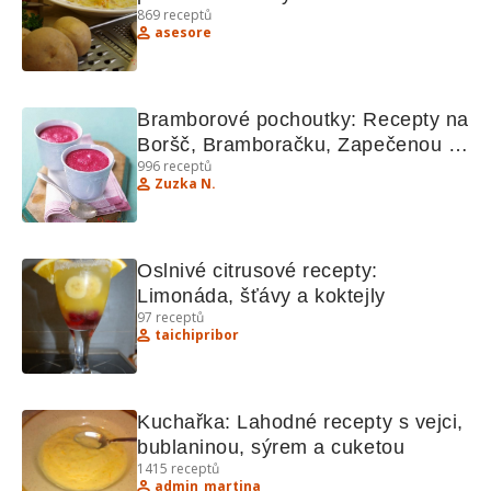
869
receptů
asesore
Bramborové pochoutky: Recepty na 
Boršč, Bramboračku, Zapečenou 
996
receptů
kaši a další!
Zuzka N.
Oslnivé citrusové recepty: 
Limonáda, šťávy a koktejly
97
receptů
taichipribor
Kuchařka: Lahodné recepty s vejci, 
bublaninou, sýrem a cuketou
1415
receptů
admin_martina