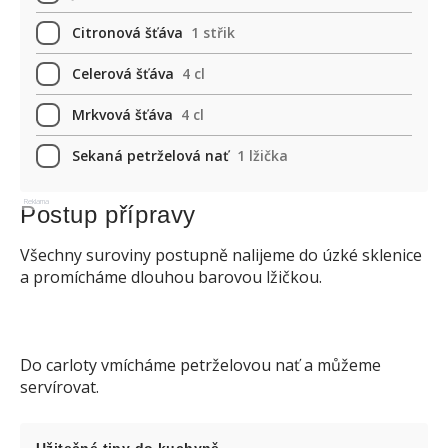
Citronová šťáva
1 střik
Celerová šťáva
4 cl
Mrkvová šťáva
4 cl
Sekaná petrželová nať
1 lžička
Reklama
Postup přípravy
Všechny suroviny postupně nalijeme do úzké sklenice
a promícháme dlouhou barovou lžičkou.
Do carloty vmícháme petrželovou nať a můžeme
servírovat.