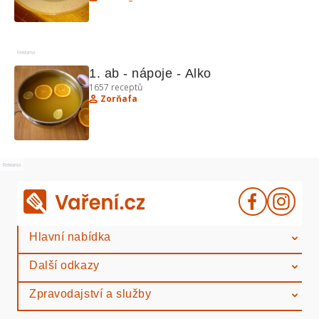
Reklama
1. ab - nápoje - Alko
1657
receptů
Zorňafa
Reklama
Hlavní nabídka
Další odkazy
Zpravodajství a služby