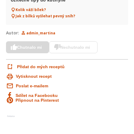
Užitečné tipy do kuchyně
Kolik váží bílek?
Jak z bílků vyšlehat pevný sníh?
Autor:
admin_martina
Chutnalo mi
Nechutnalo mi
Přidat do mých receptů
Vytisknout recept
Poslat e-mailem
Sdílet na Facebooku
Připnout na Pinterest
Reklama