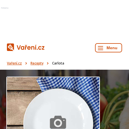
Reklama
Vaření.cz
Recepty
Carlota