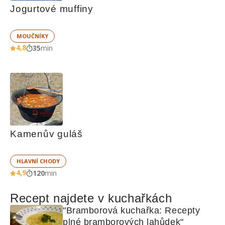
Jogurtové muffiny
MOUČNÍKY
4,8
35
min
Kamenův guláš
HLAVNÍ CHODY
4,9
120
min
Recept najdete v kuchařkách
"Bramborová kuchařka: Recepty 
plné bramborových lahůdek"