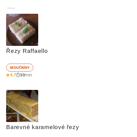
Reklama
Řezy Raffaello
MOUČNÍKY
4,7
30
min
Barevné karamelové řezy