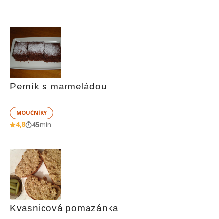
Perník s marmeládou
MOUČNÍKY
4,8
45
min
Kvasnicová pomazánka