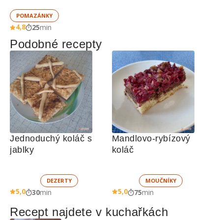
POMAZÁNKY
4,8
25
min
Podobné recepty
Jednoduchý koláč s 
Mandlovo-rybízový 
jablky
koláč
DEZERTY
MOUČNÍKY
5,0
5,0
30
min
75
min
Recept najdete v kuchařkách