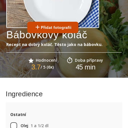
Přidat fotografii
Bábovkový koláč
Recept na dobrý koláč. Těsto jako na bábovku.
Hodnocení
Doba přípravy
3.7
45
min
/ 5 (6x)
Ingredience
Ostatní
Olej
1 a 1/2 dl