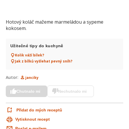
Hotový koláč mažeme marmeládou a sypeme
kokosem.
Užitečné tipy do kuchyně
Kolik váží bílek?
Jak z bílků vyšlehat pevný sníh?
Autor:
janciky
Chutnalo mi
Nechutnalo mi
Přidat do mých receptů
Vytisknout recept
Poslat e-mailem