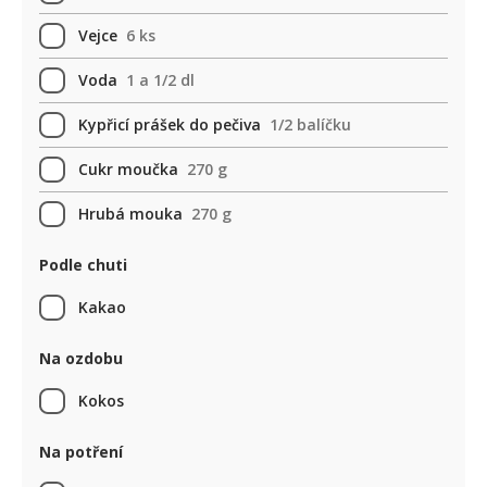
Vejce
6 ks
Voda
1 a 1/2 dl
Kypřicí prášek do pečiva
1/2 balíčku
Cukr moučka
270 g
Hrubá mouka
270 g
Podle chuti
Kakao
Na ozdobu
Kokos
Na potření