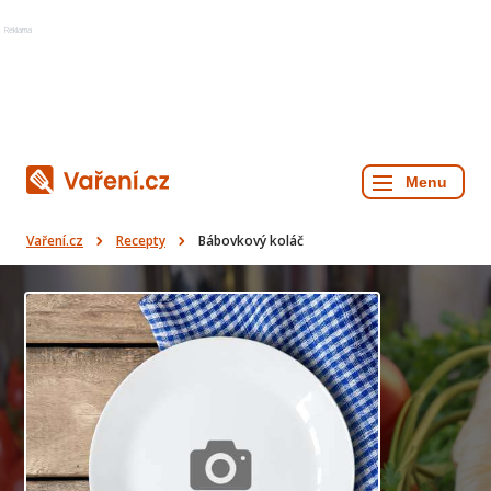
Reklama
Vaření.cz
Recepty
Bábovkový koláč