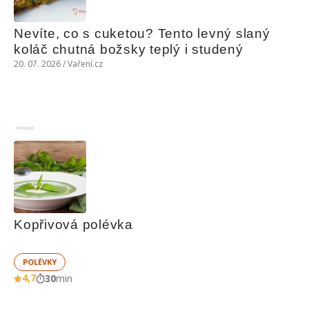
Nevíte, co s cuketou? Tento levný slaný 
koláč chutná božsky teplý i studený
20. 07. 2026 / Vaření.cz
Reklama
Kopřivová polévka
POLÉVKY
4,7
30
min