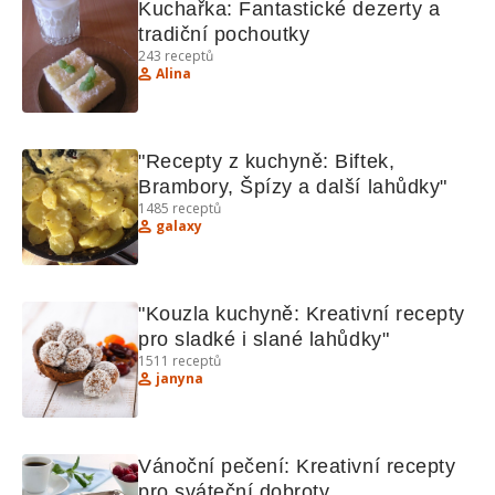
Kuchařka: Fantastické dezerty a 
tradiční pochoutky
243
receptů
Alina
"Recepty z kuchyně: Biftek, 
Brambory, Špízy a další lahůdky"
1485
receptů
galaxy
"Kouzla kuchyně: Kreativní recepty 
pro sladké i slané lahůdky"
1511
receptů
janyna
Vánoční pečení: Kreativní recepty 
pro sváteční dobroty