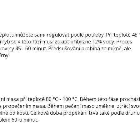
 teplotu můžete sami regulovat podle potřeby. Při teplotě 45 
ryb se v této fázi musí ztratit přibližně 12% vody. Proces
oviny 45 - 60 minut. Předsušování probíhá za mírně, ale
írny.
ní masa při teplotě 80 °C - 100 °C. Během této fáze prochází
a propečením masa. Během pečení maso změkne, ztrácí svo
elné od kosti. Celková doba propékání trvá také podle druhu
kolem 60-ti minut.