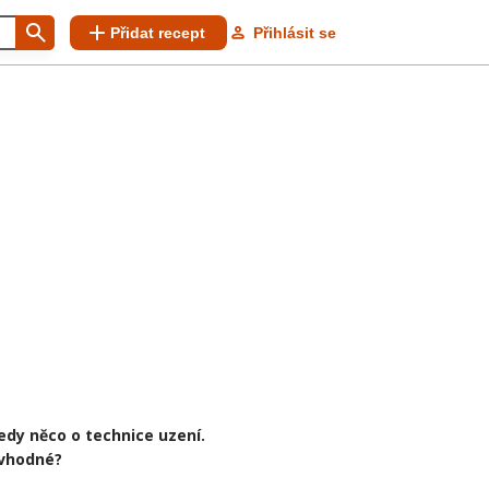
Přidat recept
Přihlásit se
edy něco o technice uzení.
 vhodné?