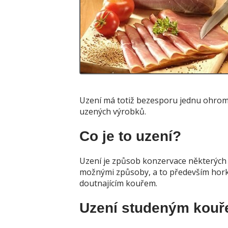
Uzení má totiž bezesporu jednu ohromn
uzených výrobků.
Co je to uzení?
Uzení je způsob konzervace některých d
možnými způsoby, a to především hor
doutnajícím kouřem.
Uzení studeným kou