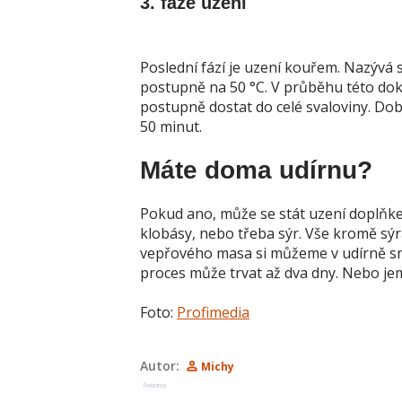
3. fáze uzení
Poslední fází je uzení kouřem. Nazývá 
postupně na 50 °C. V průběhu této dok
postupně dostat do celé svaloviny. Doba
50 minut.
Máte doma udírnu?
Pokud ano, může se stát uzení doplňkem
klobásy, nebo třeba sýr. Vše kromě sýr
vepřového masa si můžeme v udírně sn
proces může trvat až dva dny. Nebo jem
Foto:
Profimedia
Autor:
Michy
Reklama