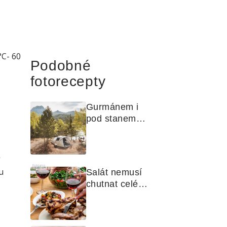
°C- 60
Podobné
fotorecepty
Gurmánem i 
pod stanem? 
Jak na polní 
kuchyni a na 
čem vařit
Reklama
u
Salát nemusí 
chutnat celé 
léto stejně. 
Objevte 
zálivky, které 