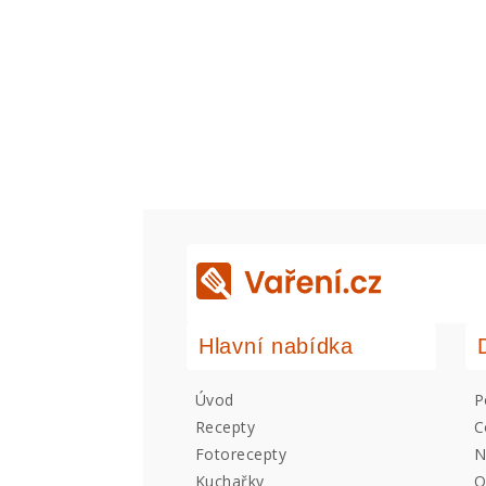
Hlavní nabídka
Úvod
P
Recepty
C
Fotorecepty
N
Kuchařky
O