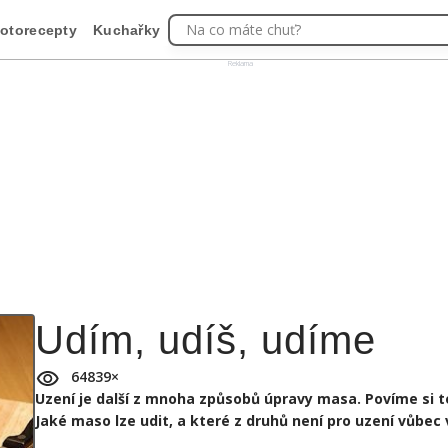
Na co máte chuť?
otorecepty
Kuchařky
Reklama
Udím, udíš, udíme
64839
×
Uzení je další z mnoha způsobů úpravy masa. Povíme si t
Jaké maso lze udit, a které z druhů není pro uzení vůbec