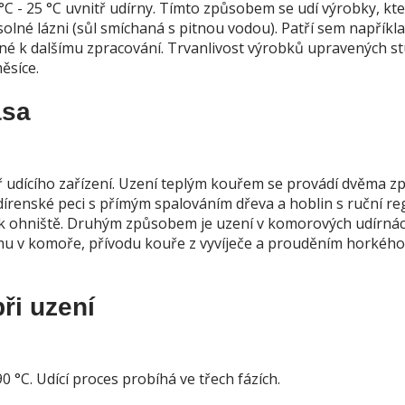
°C - 25 °C uvnitř udírny. Tímto způsobem se udí výrobky, kte
lné lázni (sůl smíchaná s pitnou vodou). Patří sem napříkla
čené k dalšímu zpracování. Trvanlivost výrobků upravených 
ěsíce.
asa
ř udícího zařízení. Uzení teplým kouřem se provádí dvěma z
írenské peci s přímým spalováním dřeva a hoblin s ruční re
řek ohniště. Druhým způsobem je uzení v komorových udírnác
mu v komoře, přívodu kouře z vyvíječe a prouděním horkého
ři uzení
0 °C. Udící proces probíhá ve třech fázích.