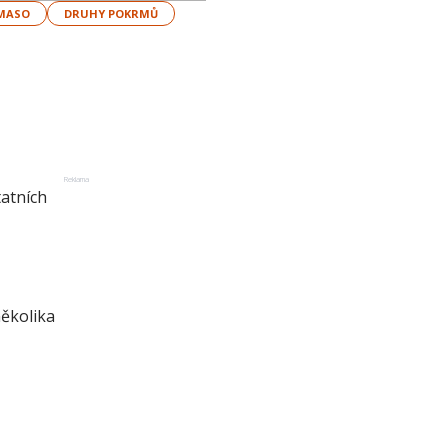
MASO
DRUHY POKRMŮ
Reklama
atních
několika