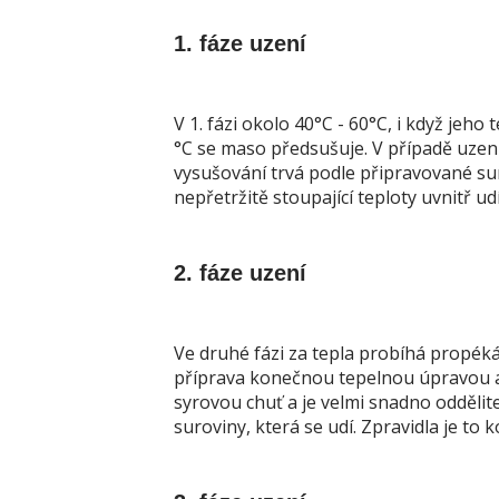
1. fáze uzení
V 1. fázi okolo 40°C - 60°C, i když jeho
°C se maso předsušuje. V případě uzení 
vysušování trvá podle připravované sur
nepřetržitě stoupající teploty uvnitř ud
2. fáze uzení
Ve druhé fázi za tepla probíhá propéká
příprava konečnou tepelnou úpravou 
syrovou chuť a je velmi snadno oddělit
suroviny, která se udí. Zpravidla je to 