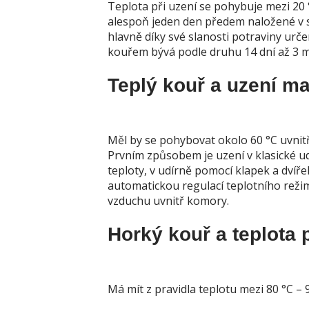
Teplota při uzení se pohybuje mezi 20 
alespoň jeden den předem naložené v so
hlavně díky své slanosti potraviny ur
kouřem bývá podle druhu 14 dní až 3 m
Teplý kouř a uzení m
Měl by se pohybovat okolo 60 °C uvnit
Prvním způsobem je uzení v klasické ud
teploty, v udírně pomocí klapek a dví
automatickou regulací teplotního reži
vzduchu uvnitř komory.
Horký kouř a teplota p
Má mít z pravidla teplotu mezi 80 °C – 9