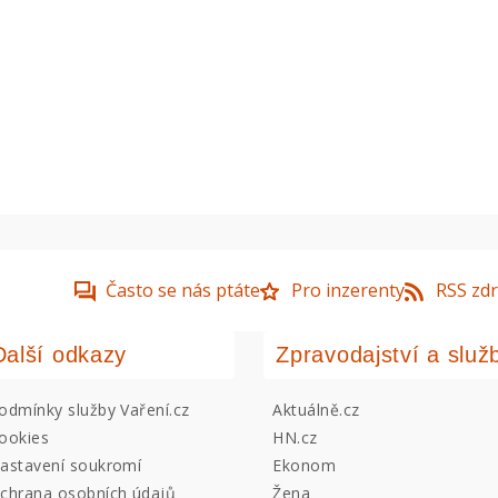
Často se nás ptáte
Pro inzerenty
RSS zdr
Další odkazy
Zpravodajství a služ
odmínky služby Vaření.cz
Aktuálně.cz
ookies
HN.cz
astavení soukromí
Ekonom
chrana osobních údajů
Žena