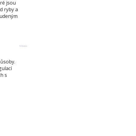
ré jsou
d ryby a
studeným
Reklama
působy.
gulací
h s