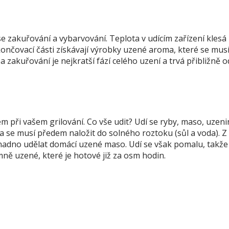
se zakuřování a vybarvování. Teplota v udícím zařízení klesá
ončovací části získávají výrobky uzené aroma, které se mus
 zakuřování je nejkratší fází celého uzení a trvá přibližně o
 při vašem grilování. Co vše udit? Udí se ryby, maso, uzeni
a se musí předem naložit do solného roztoku (sůl a voda). Z
adno udělat domácí uzené maso. Udí se však pomalu, takže 
ně uzené, které je hotové již za osm hodin.