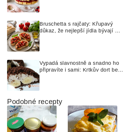
Bruschetta s rajčaty: Křupavý 
důkaz, že nejlepší jídla bývají 
nejjednodušší
Vypadá slavnostně a snadno ho 
připravíte i sami: Krtkův dort bez 
mouky
Podobné recepty