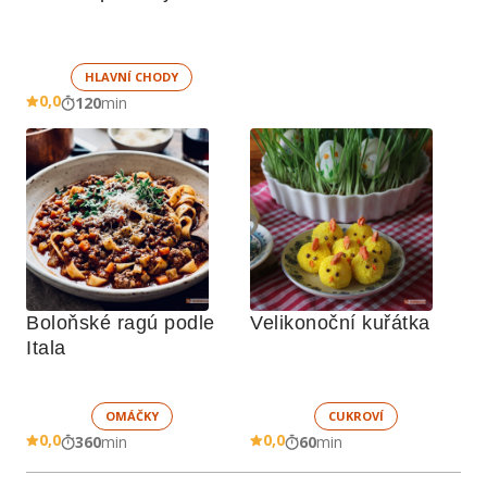
HLAVNÍ CHODY
0,0
120
min
Boloňské ragú podle 
Velikonoční kuřátka
Itala
OMÁČKY
CUKROVÍ
0,0
0,0
360
min
60
min