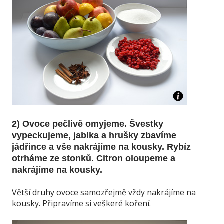
2) Ovoce pečlivě omyjeme. Švestky
vypeckujeme, jablka a hrušky zbavíme
jádřince a vše nakrájíme na kousky. Rybíz
otrháme ze stonků. Citron oloupeme a
nakrájíme na kousky.
Větší druhy ovoce samozřejmě vždy nakrájíme na
kousky. Připravíme si veškeré koření.