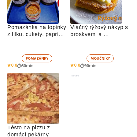
Pomazánka na topinky 
Vláčný rýžový nákyp s 
z lilku, cukety, paprik, 
broskvemi a 
sušených rajčat a 
nadýchaným sněhem
žampionů
POMAZÁNKY
MOUČNÍKY
0,0
0,0
60
min
90
min
Reklama
Těsto na pizzu z 
domácí pekárny