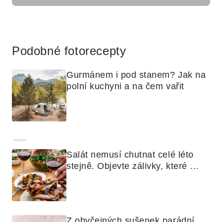
Reklama
Podobné fotorecepty
Gurmánem i pod stanem? Jak na 
polní kuchyni a na čem vařit
Reklama
Salát nemusí chutnat celé léto 
stejně. Objevte zálivky, které 
využijete i na maso, nudle nebo 
grilovanou zeleninu
Z obyčejných sušenek parádní 