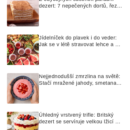
dezert: 7 nepečených dortů, řezů 
a koláčů
Jídelníček do plavek i do veder: 
Jak se v létě stravovat lehce a 
chytře
Nejjednodušší zmrzlina na světě: 
Stačí mražené jahody, smetana a 
mixér
Úhledný vrstvený trifle: Britský 
dezert se servíruje velkou lžicí 
skoro jako bramborová kaše