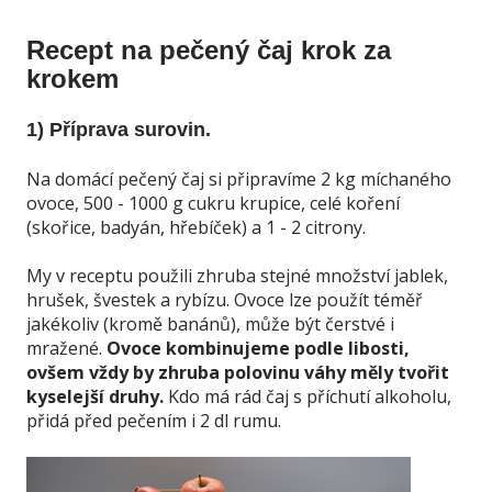
Recept na pečený čaj krok za
krokem
1) Příprava surovin.
Na domácí pečený čaj si připravíme 2 kg míchaného
ovoce, 500 - 1000 g cukru krupice, celé koření
(skořice, badyán, hřebíček) a 1 - 2 citrony.
My v receptu použili zhruba stejné množství jablek,
hrušek, švestek a rybízu. Ovoce lze použít téměř
jakékoliv (kromě banánů), může být čerstvé i
mražené.
Ovoce kombinujeme podle libosti,
ovšem vždy by zhruba polovinu váhy měly tvořit
kyselejší druhy.
Kdo má rád čaj s příchutí alkoholu,
přidá před pečením i 2 dl rumu.