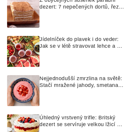
Z obyčejných sušenek parádní 
dezert: 7 nepečených dortů, řezů 
a koláčů
Jídelníček do plavek i do veder: 
Jak se v létě stravovat lehce a 
chytře
Nejjednodušší zmrzlina na světě: 
Stačí mražené jahody, smetana a 
mixér
Úhledný vrstvený trifle: Britský 
dezert se servíruje velkou lžicí 
skoro jako bramborová kaše