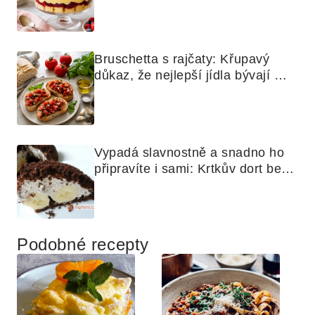
Bruschetta s rajčaty: Křupavý 
důkaz, že nejlepší jídla bývají 
nejjednodušší
Vypadá slavnostně a snadno ho 
připravíte i sami: Krtkův dort bez 
mouky
Podobné recepty