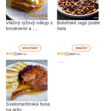
Vláčný rýžový nákyp s 
Boloňské ragú podle 
broskvemi a 
Itala
nadýchaným sněhem
MOUČNÍKY
OMÁČKY
0,0
0,0
90
min
360
min
Reklama
Svatomartinská husa 
na grilu