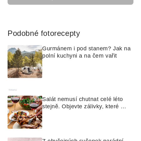
Reklama
Podobné fotorecepty
Gurmánem i pod stanem? Jak na 
polní kuchyni a na čem vařit
Reklama
Salát nemusí chutnat celé léto 
stejně. Objevte zálivky, které 
využijete i na maso, nudle nebo 
grilovanou zeleninu