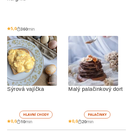
5,0
360
min
Sýrová vajíčka
Malý palačinkový dort
HLAVNÍ CHODY
PALAČINKY
0,0
0,0
10
min
20
min