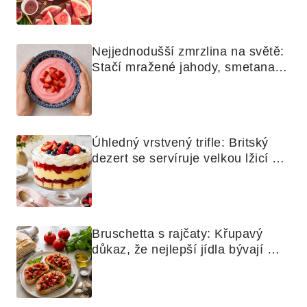
Nejjednodušší zmrzlina na světě: 
Stačí mražené jahody, smetana a 
mixér
Úhledný vrstvený trifle: Britský 
dezert se servíruje velkou lžicí 
skoro jako bramborová kaše
Bruschetta s rajčaty: Křupavý 
důkaz, že nejlepší jídla bývají 
nejjednodušší