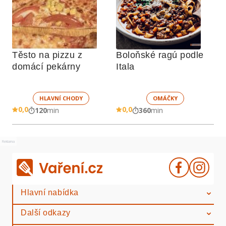
Těsto na pizzu z 
Boloňské ragú podle 
domácí pekárny
Itala
HLAVNÍ CHODY
OMÁČKY
0,0
0,0
120
min
360
min
Reklama
Hlavní nabídka
Další odkazy