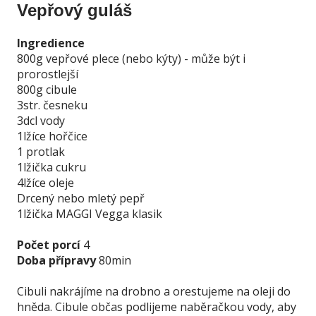
Vepřový guláš
Ingredience
800g vepřové plece (nebo kýty) - může být i
prorostlejší
800g cibule
3str. česneku
3dcl vody
1lžíce hořčice
1 protlak
1lžička cukru
4lžíce oleje
Drcený nebo mletý pepř
1lžička MAGGI Vegga klasik
Počet porcí
4
Doba přípravy
80min
Cibuli nakrájíme na drobno a orestujeme na oleji do
hněda. Cibule občas podlijeme naběračkou vody, aby