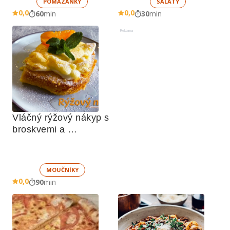
POMAZÁNKY
SALÁTY
0,0
0,0
60
min
30
min
Reklama
Vláčný rýžový nákyp s 
broskvemi a 
nadýchaným sněhem
MOUČNÍKY
0,0
90
min