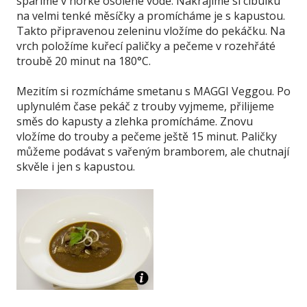
spaříme v horké osolené vodě. Nakrájíme si cibulku
na velmi tenké měsíčky a promícháme je s kapustou.
Takto připravenou zeleninu vložíme do pekáčku. Na
vrch položíme kuřecí paličky a pečeme v rozehřáté
troubě 20 minut na 180°C.
Mezitím si rozmícháme smetanu s MAGGI Veggou. Po
uplynulém čase pekáč z trouby vyjmeme, přilijeme
směs do kapusty a zlehka promícháme. Znovu
vložíme do trouby a pečeme ještě 15 minut. Paličky
můžeme podávat s vařeným bramborem, ale chutnají
skvěle i jen s kapustou.