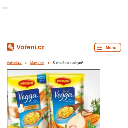
Reklama
Vaření.cz
Magazín
S chutí do kuchyně