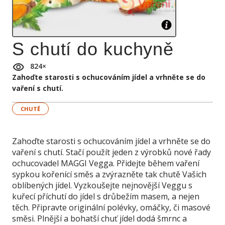
S chutí do kuchyně
824
×
Zahoďte starosti s ochucováním jídel a vrhněte se do
vaření s chutí.
CHUTĚ
Zahoďte starosti s ochucováním jídel a vrhněte se do
vaření s chutí. Stačí použít jeden z výrobků nové řady
ochucovadel MAGGI Vegga. Přidejte během vaření
sypkou kořenící směs a zvýrazněte tak chutě Vašich
oblíbených jídel. Vyzkoušejte nejnovější Veggu s
kuřecí příchutí do jídel s drůbežím masem, a nejen
těch. Připravte originální polévky, omáčky, či masové
směsi. Plnější a bohatší chuť jídel dodá šmrnc a