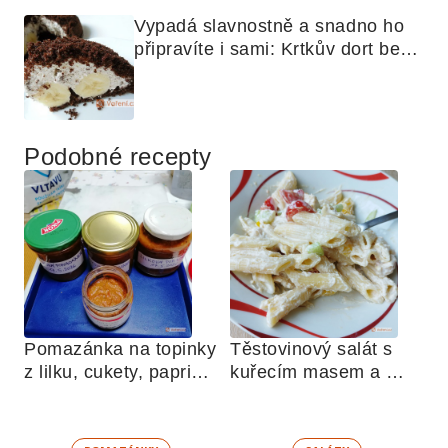
Vypadá slavnostně a snadno ho 
připravíte i sami: Krtkův dort bez 
mouky
Podobné recepty
Pomazánka na topinky 
Těstovinový salát s 
z lilku, cukety, paprik, 
kuřecím masem a 
sušených rajčat a 
zeleninou 
žampionů