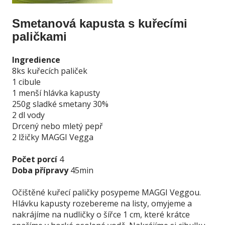
Smetanová kapusta s kuřecími
paličkami
Ingredience
8ks kuřecích paliček
1 cibule
1 menší hlávka kapusty
250g sladké smetany 30%
2 dl vody
Drcený nebo mletý pepř
2 lžičky MAGGI Vegga
Počet porcí
4
Doba přípravy
45min
Očištěné kuřecí paličky posypeme MAGGI Veggou.
Hlávku kapusty rozebereme na listy, omyjeme a
nakrájíme na nudličky o šířce 1 cm, které krátce