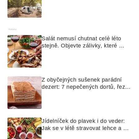
Reklama
Salát nemusí chutnat celé léto 
stejně. Objevte zálivky, které 
využijete i na maso, nudle nebo 
grilovanou zeleninu
Z obyčejných sušenek parádní 
dezert: 7 nepečených dortů, řezů 
a koláčů
Jídelníček do plavek i do veder: 
Jak se v létě stravovat lehce a 
chytře