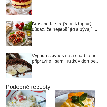
skoro jako bramborová kaše
Bruschetta s rajčaty: Křupavý 
důkaz, že nejlepší jídla bývají 
nejjednodušší
Vypadá slavnostně a snadno ho 
připravíte i sami: Krtkův dort bez 
mouky
Podobné recepty