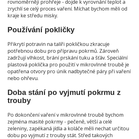
rovnoměrněji prohřeje - dojde k vyrovnání teplot a
zrychlí se celý proces vaření. Míchat bychom měli od
kraje ke středu misky.
Používání pokličky
Přikrytí potravin na talíři pokličkou zkracuje
potřebnou dobu pro přípravu pokrmů. Zároveň
zadržují vlhkost, brání prskání tuku a šťáv. Speciální
plastová poklička pro použití v mikrovlnné troubě je
opatřena otvory pro únik nadbytečné páry při vaření
nebo ohřevu.
Doba stání po vyjmutí pokrmu z
trouby
Po dokončení vaření v mikrovlnné troubě bychom
zejména masité pokrmy - pečeně, větší a celé
zeleniny, zapékaná jídla a koláče měli nechat určitou
dobu po vyjmutí z trouby stát. Střed takových