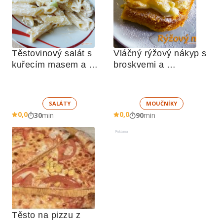
Těstovinový salát s 
Vláčný rýžový nákyp s 
kuřecím masem a 
broskvemi a 
zeleninou 
nadýchaným sněhem
SALÁTY
MOUČNÍKY
0,0
0,0
30
min
90
min
Reklama
Těsto na pizzu z 