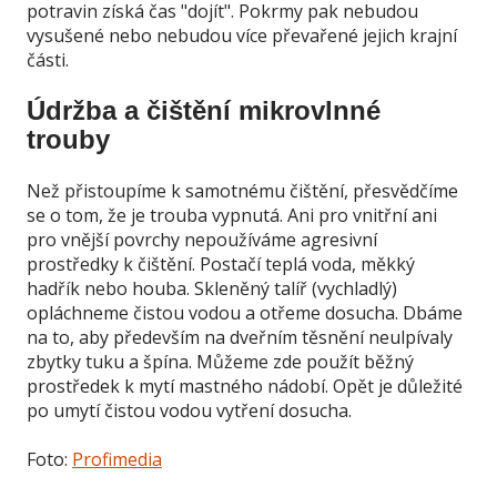
potravin získá čas "dojít". Pokrmy pak nebudou
vysušené nebo nebudou více převařené jejich krajní
části.
Údržba a čištění mikrovlnné
trouby
Než přistoupíme k samotnému čištění, přesvědčíme
se o tom, že je trouba vypnutá. Ani pro vnitřní ani
pro vnější povrchy nepoužíváme agresivní
prostředky k čištění. Postačí teplá voda, měkký
hadřík nebo houba. Skleněný talíř (vychladlý)
opláchneme čistou vodou a otřeme dosucha. Dbáme
na to, aby především na dveřním těsnění neulpívaly
zbytky tuku a špína. Můžeme zde použít běžný
prostředek k mytí mastného nádobí. Opět je důležité
po umytí čistou vodou vytření dosucha.
Foto:
Profimedia