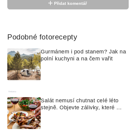
Přidat komentář
Reklama
Podobné fotorecepty
Gurmánem i pod stanem? Jak na 
polní kuchyni a na čem vařit
Reklama
Salát nemusí chutnat celé léto 
stejně. Objevte zálivky, které 
využijete i na maso, nudle nebo 
grilovanou zeleninu