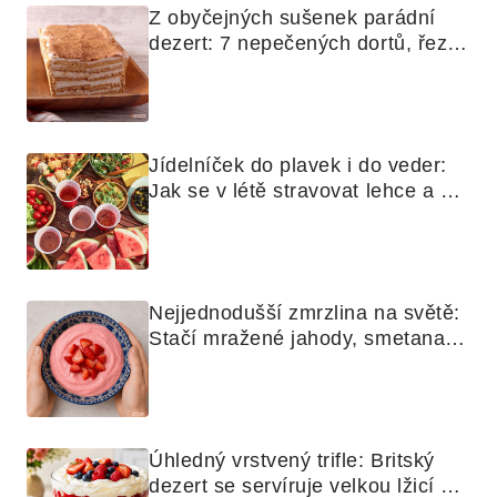
Z obyčejných sušenek parádní 
dezert: 7 nepečených dortů, řezů 
a koláčů
Jídelníček do plavek i do veder: 
Jak se v létě stravovat lehce a 
chytře
Nejjednodušší zmrzlina na světě: 
Stačí mražené jahody, smetana a 
mixér
Úhledný vrstvený trifle: Britský 
dezert se servíruje velkou lžicí 