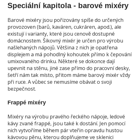
Speciální kapitola - barové mixéry
Barové mixéry jsou pořizovány spíše do určených
provozoven (barů, kaváren, cukráren, apod.), ale
existují i varianty, které jsou cenově dostupné
domácnostem. Šikovný mixér je určen pro výrobu
našlehaných nápojů. Většina z nich je opatřena
displejem a má pohodlný kohoutek přímo k čepování
umixovaného drinku. Některé se dokonce dají
upevnit na stěnu, jiné zase přímo do pracovní desky,
šetří nám tak místo, přitom máme barový mixér vždy
při ruce. A vůbec se nemusíme obávat o svoji
bezpečnost.
Frappé mixéry
Mixéry na výrobu pravého řeckého nápoje, ledové
kávy zvané frappé, jsou také k dostání. Jen pomocí
nich vytvoříme během pár vteřin opravdu hustou
kávovou pěnu, kterou doplňujeme ve sklenici