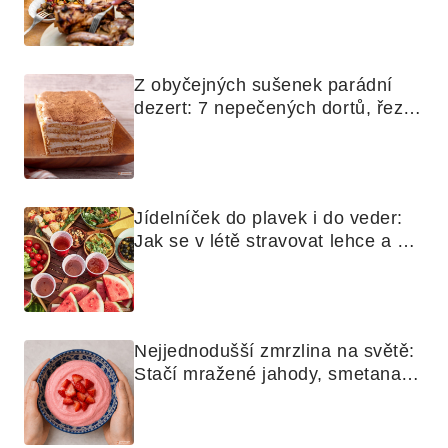
grilovanou zeleninu
Z obyčejných sušenek parádní 
dezert: 7 nepečených dortů, řezů 
a koláčů
Jídelníček do plavek i do veder: 
Jak se v létě stravovat lehce a 
chytře
Nejjednodušší zmrzlina na světě: 
Stačí mražené jahody, smetana a 
mixér