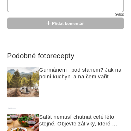
0/600
Přidat komentář
Reklama
Podobné fotorecepty
Gurmánem i pod stanem? Jak na 
polní kuchyni a na čem vařit
Reklama
Salát nemusí chutnat celé léto 
stejně. Objevte zálivky, které 
využijete i na maso, nudle nebo 