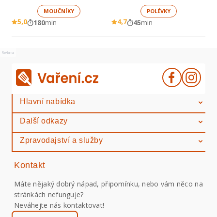
MOUČNÍKY
POLÉVKY
5,0
4,7
180
min
45
min
Reklama
Hlavní nabídka
Další odkazy
Zpravodajství a služby
Kontakt
Máte nějaký dobrý nápad, připomínku, nebo vám něco na
stránkách nefunguje?
Neváhejte nás kontaktovat!