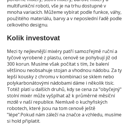
multifunkční roboti, vše je na trhu dostupné v
mnoha variacích. Můžeme vybírat podle funkce, váhy,
použitého materiálu, barvy a v neposlední řadě podle
celkového designu.
Kolik investovat
Mezi ty nejlevnější mixéry patří samozřejmě ruční a
tyčové vyrobené z plastu, cenově se pohybují již od
300 korun. Musíme však počítat s tím, že balení
většinou neobsahuje stojan a vhodnou nádobu. Za ty
lepší kousky z chromu v kombinaci se sklem nebo
polykarbonátovými nádobami dáme i několik tisíc.
Totéž platí u dalších druhů, kdy se cena za "obyčejný"
stolní mixér může vyšplhat až k průměrné měsíční
mzdě v naší republice. Nemluvě o kuchyňských
robotech, které jsou na tom cenově ještě
"lépe".Pokud nám záleží na značce a vzhledu, musíme
si hold připlatit.