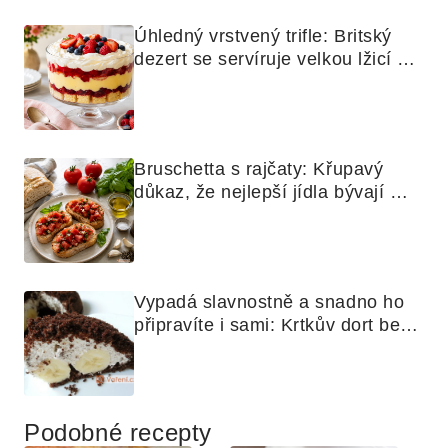
Úhledný vrstvený trifle: Britský 
dezert se servíruje velkou lžicí 
skoro jako bramborová kaše
Bruschetta s rajčaty: Křupavý 
důkaz, že nejlepší jídla bývají 
nejjednodušší
Vypadá slavnostně a snadno ho 
připravíte i sami: Krtkův dort bez 
mouky
Podobné recepty