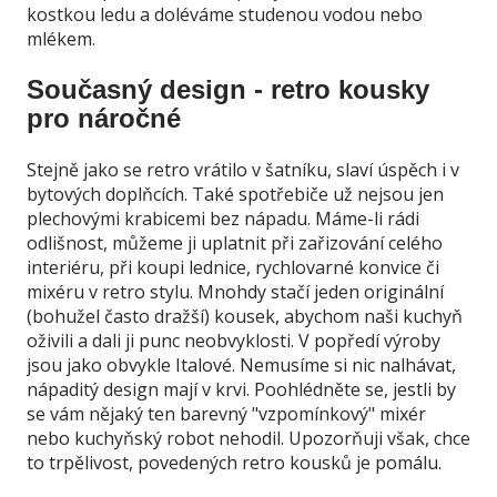
kostkou ledu a doléváme studenou vodou nebo
mlékem.
Současný design - retro kousky
pro náročné
Stejně jako se retro vrátilo v šatníku, slaví úspěch i v
bytových doplňcích. Také spotřebiče už nejsou jen
plechovými krabicemi bez nápadu. Máme-li rádi
odlišnost, můžeme ji uplatnit při zařizování celého
interiéru, při koupi lednice, rychlovarné konvice či
mixéru v retro stylu. Mnohdy stačí jeden originální
(bohužel často dražší) kousek, abychom naši kuchyň
oživili a dali ji punc neobvyklosti. V popředí výroby
jsou jako obvykle Italové. Nemusíme si nic nalhávat,
nápaditý design mají v krvi. Poohlédněte se, jestli by
se vám nějaký ten barevný "vzpomínkový" mixér
nebo kuchyňský robot nehodil. Upozorňuji však, chce
to trpělivost, povedených retro kousků je pomálu.