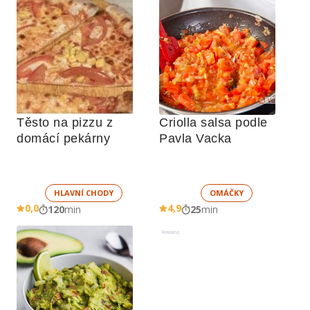
Těsto na pizzu z 
Criolla salsa podle 
domácí pekárny
Pavla Vacka
HLAVNÍ CHODY
OMÁČKY
0,0
4,9
120
min
25
min
Reklama