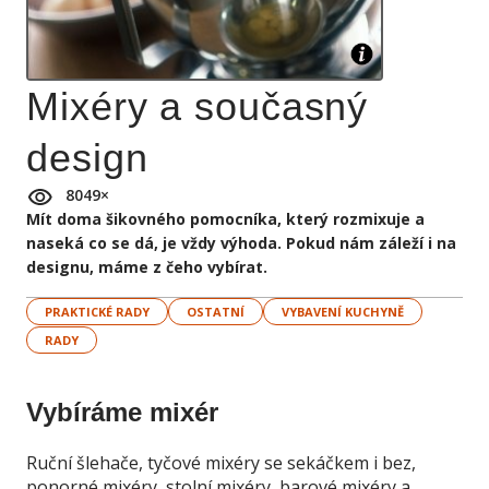
Mixéry a současný
design
8049
×
Mít doma šikovného pomocníka, který rozmixuje a
naseká co se dá, je vždy výhoda. Pokud nám záleží i na
designu, máme z čeho vybírat.
PRAKTICKÉ RADY
OSTATNÍ
VYBAVENÍ KUCHYNĚ
RADY
Vybíráme mixér
Ruční šlehače, tyčové mixéry se sekáčkem i bez,
ponorné mixéry, stolní mixéry, barové mixéry a