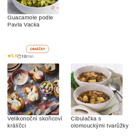
Guacamole podle 
Pavla Vacka
OMÁČKY
5,0
10
min
Velikonoční skořicoví 
Cibulačka s 
králíčci 
olomouckými tvarůžky