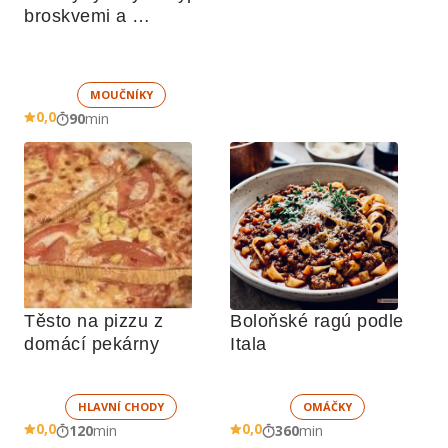
broskvemi a 
nadýchaným sněhem
MOUČNÍKY
0,0
90
min
Těsto na pizzu z 
Boloňské ragú podle 
domácí pekárny
Itala
HLAVNÍ CHODY
OMÁČKY
0,0
0,0
120
min
360
min