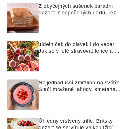
Z obyčejných sušenek parádní 
dezert: 7 nepečených dortů, řezů 
a koláčů
Jídelníček do plavek i do veder: 
Jak se v létě stravovat lehce a 
chytře
Nejjednodušší zmrzlina na světě: 
Stačí mražené jahody, smetana a 
mixér
Úhledný vrstvený trifle: Britský 
dezert se servíruje velkou lžicí 