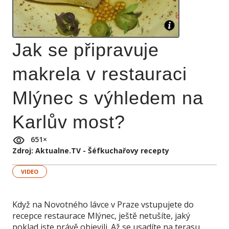
Jak se připravuje
makrela v restauraci
Mlýnec s výhledem na
Karlův most?
651
×
Zdroj: Aktualne.TV - Šéfkuchařovy recepty
VIDEO
Když na Novotného lávce v Praze vstupujete do
recepce restaurace Mlýnec, ještě netušíte, jaký
poklad jste právě objevili. Až se usadíte na terasu