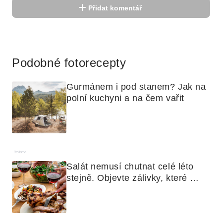
Přidat komentář
Reklama
Podobné fotorecepty
Gurmánem i pod stanem? Jak na 
polní kuchyni a na čem vařit
Reklama
Salát nemusí chutnat celé léto 
stejně. Objevte zálivky, které 
využijete i na maso, nudle nebo 
grilovanou zeleninu