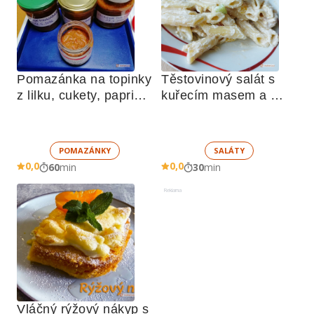
Pomazánka na topinky 
Těstovinový salát s 
z lilku, cukety, paprik, 
kuřecím masem a 
sušených rajčat a 
zeleninou 
žampionů
POMAZÁNKY
SALÁTY
0,0
0,0
60
min
30
min
Reklama
Vláčný rýžový nákyp s 