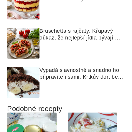
skoro jako bramborová kaše
Bruschetta s rajčaty: Křupavý 
důkaz, že nejlepší jídla bývají 
nejjednodušší
Vypadá slavnostně a snadno ho 
připravíte i sami: Krtkův dort bez 
mouky
Podobné recepty