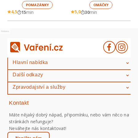
POMAZÁNKY
OMÁČKY
4,5
5,0
15
min
30
min
Reklama
Hlavní nabídka
Další odkazy
Zpravodajství a služby
Kontakt
Máte nějaký dobrý nápad, připomínku, nebo vám něco na
stránkách nefunguje?
Neváhejte nás kontaktovat!