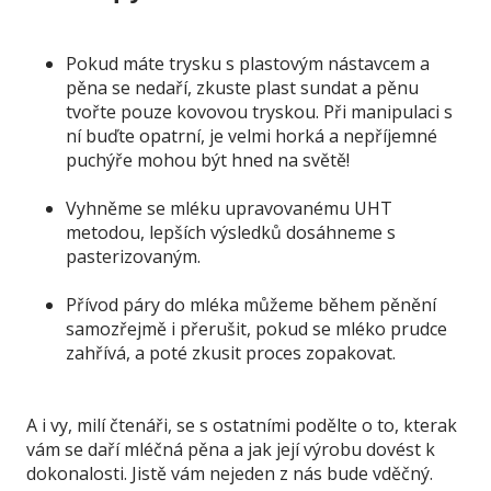
Pokud máte trysku s plastovým nástavcem a
pěna se nedaří, zkuste plast sundat a pěnu
tvořte pouze kovovou tryskou. Při manipulaci s
ní buďte opatrní, je velmi horká a nepříjemné
puchýře mohou být hned na světě!
Vyhněme se mléku upravovanému UHT
metodou, lepších výsledků dosáhneme s
pasterizovaným.
Přívod páry do mléka můžeme během pěnění
samozřejmě i přerušit, pokud se mléko prudce
zahřívá, a poté zkusit proces zopakovat.
A i vy, milí čtenáři, se s ostatními podělte o to, kterak
vám se daří mléčná pěna a jak její výrobu dovést k
dokonalosti. Jistě vám nejeden z nás bude vděčný.