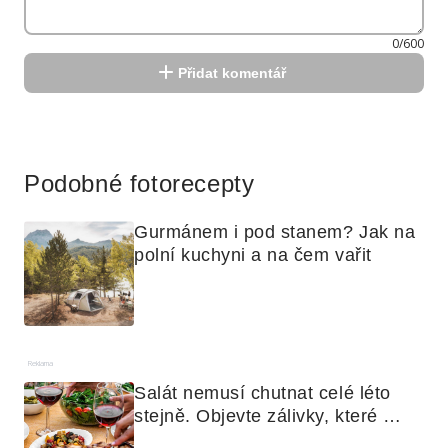
0/600
Přidat komentář
Reklama
Podobné fotorecepty
Gurmánem i pod stanem? Jak na 
polní kuchyni a na čem vařit
Reklama
Salát nemusí chutnat celé léto 
stejně. Objevte zálivky, které 
využijete i na maso, nudle nebo 