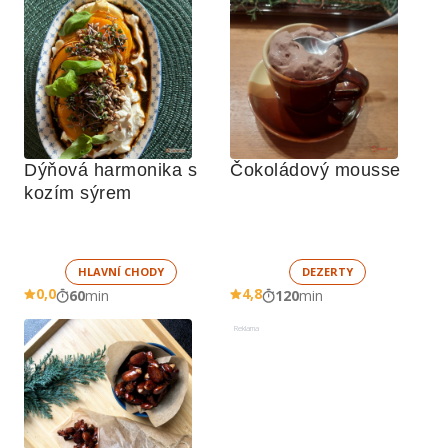
Dýňová harmonika s 
Čokoládový mousse
kozím sýrem
HLAVNÍ CHODY
DEZERTY
0,0
4,8
60
min
120
min
Reklama