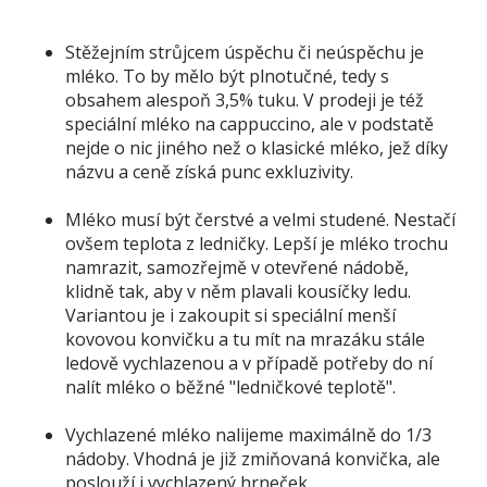
Stěžejním strůjcem úspěchu či neúspěchu je
mléko. To by mělo být plnotučné, tedy s
obsahem alespoň 3,5% tuku. V prodeji je též
speciální mléko na cappuccino, ale v podstatě
nejde o nic jiného než o klasické mléko, jež díky
názvu a ceně získá punc exkluzivity.
Mléko musí být čerstvé a velmi studené. Nestačí
ovšem teplota z ledničky. Lepší je mléko trochu
namrazit, samozřejmě v otevřené nádobě,
klidně tak, aby v něm plavali kousíčky ledu.
Variantou je i zakoupit si speciální menší
kovovou konvičku a tu mít na mrazáku stále
ledově vychlazenou a v případě potřeby do ní
nalít mléko o běžné "ledničkové teplotě".
Vychlazené mléko nalijeme maximálně do 1/3
nádoby. Vhodná je již zmiňovaná konvička, ale
poslouží i vychlazený hrneček.