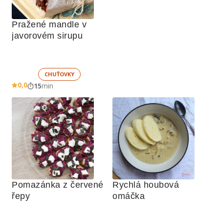
Pražené mandle v 
javorovém sirupu
CHUŤOVKY
0,0
15
min
Pomazánka z červené 
Rychlá houbová 
řepy
omáčka