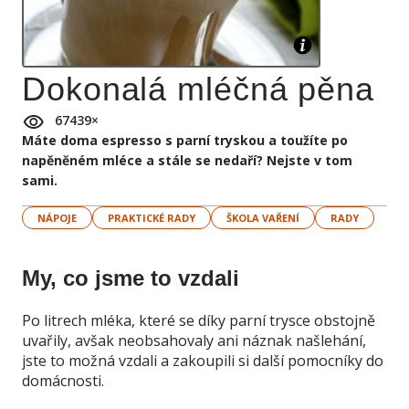
Dokonalá mléčná pěna
67439
×
Máte doma espresso s parní tryskou a toužíte po
napěněném mléce a stále se nedaří? Nejste v tom
sami.
NÁPOJE
PRAKTICKÉ RADY
ŠKOLA VAŘENÍ
RADY
My, co jsme to vzdali
Po litrech mléka, které se díky parní trysce obstojně
uvařily, avšak neobsahovaly ani náznak našlehání,
jste to možná vzdali a zakoupili si další pomocníky do
domácnosti.