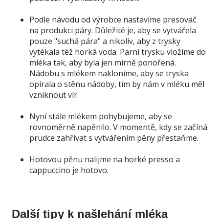
Podle návodu od výrobce nastavíme presovač
na produkci páry. Důležité je, aby se vytvářela
pouze "suchá pára" a nikoliv, aby z trysky
vytékala též horká voda. Parní trysku vložíme do
mléka tak, aby byla jen mírně ponořená.
Nádobu s mlékem nakloníme, aby se tryska
opírala o stěnu nádoby, tím by nám v mléku měl
vzniknout vír.
Nyní stále mlékem pohybujeme, aby se
rovnoměrně napěnilo. V momentě, kdy se začíná
prudce zahřívat s vytvářením pěny přestaňme.
Hotovou pěnu nalijme na horké presso a
cappuccino je hotovo.
Další tipy k našlehání mléka