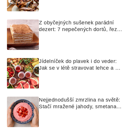
grilovanou zeleninu
Z obyčejných sušenek parádní 
dezert: 7 nepečených dortů, řezů 
a koláčů
Jídelníček do plavek i do veder: 
Jak se v létě stravovat lehce a 
chytře
Nejjednodušší zmrzlina na světě: 
Stačí mražené jahody, smetana a 
mixér