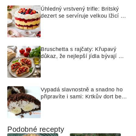
Úhledný vrstvený trifle: Britský 
dezert se servíruje velkou lžicí 
skoro jako bramborová kaše
Bruschetta s rajčaty: Křupavý 
důkaz, že nejlepší jídla bývají 
nejjednodušší
Vypadá slavnostně a snadno ho 
připravíte i sami: Krtkův dort bez 
mouky
Podobné recepty