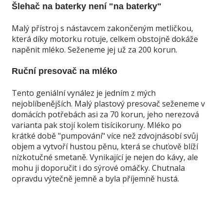
Šlehač na baterky není "na baterky"
Malý přístroj s nástavcem zakončeným metličkou,
která díky motorku rotuje, celkem obstojně dokáže
napěnit mléko. Seženeme jej už za 200 korun.
Ruční presovač na mléko
Tento geniální vynález je jedním z mých
nejoblíbenějších. Malý plastový presovač seženeme v
domácích potřebách asi za 70 korun, jeho nerezová
varianta pak stojí kolem tisícikoruny. Mléko po
krátké době "pumpování" více než zdvojnásobí svůj
objem a vytvoří hustou pěnu, která se chuťově blíží
nízkotučné smetaně. Vynikající je nejen do kávy, ale
mohu ji doporučit i do sýrové omáčky. Chutnala
opravdu výtečně jemně a byla příjemně hustá.