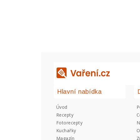
Hlavní nabídka
Úvod
P
Recepty
C
Fotorecepty
N
Kuchařky
O
Magazín
Z