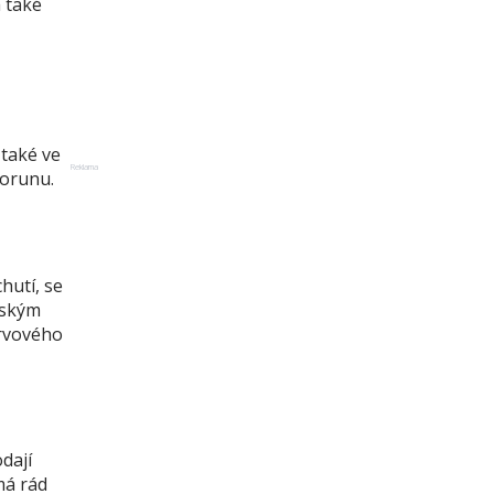
á také
 také ve
Reklama
korunu.
hutí, se
jským
ervového
dají
má rád