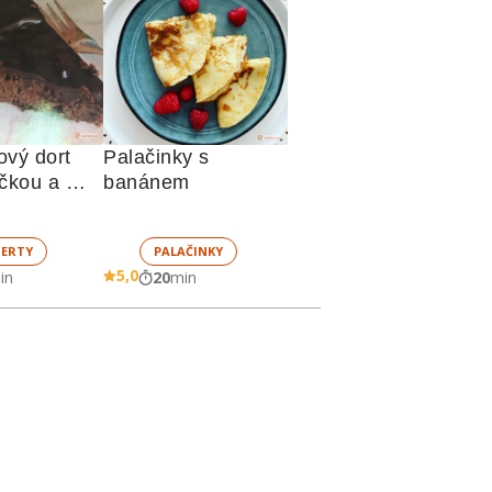
vý dort 
Palačinky s 
čkou a 
banánem
ZERTY
PALAČINKY
5,0
in
20
min