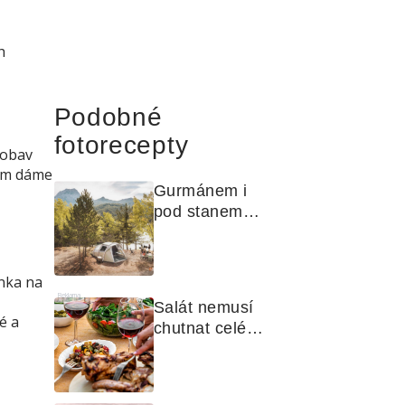
h
Podobné
fotorecepty
 obav
rem dáme
Gurmánem i 
pod stanem? 
Jak na polní 
kuchyni a na 
čem vařit
nka na
Reklama
Salát nemusí 
é a
chutnat celé 
léto stejně. 
Objevte 
zálivky, které 