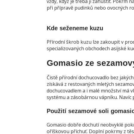
vždy, když je třeba ji zahustit. Pokrm 
při přípravě pudinků nebo ovocných ro
Kde seženeme kuzu
Přírodní škrob kuzu lze zakoupit v prod
specializovaných obchodech asijské kuc
Gomasio ze sezamov
Čistě přírodní dochucovadlo bez jakýchk
získává z restovaných mletých sezamo
dochucovadlem a i malé množství má vli
systému a zásobárnou vápníku. Navíc po
Použití sezamové soli gomasi
Gomasio dobře dochutí neobvyklé pokr
oříškovou příchuť. Doplní pokrmy z těst