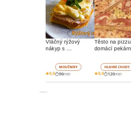
Vláčný rýžový 
Těsto na pizzu 
nákyp s 
domácí pekár
broskvemi a 
nadýchaným 
MOUČNÍKY
HLAVNÍ CHODY
sněhem
0,0
0,0
90
min
120
min
Reklama