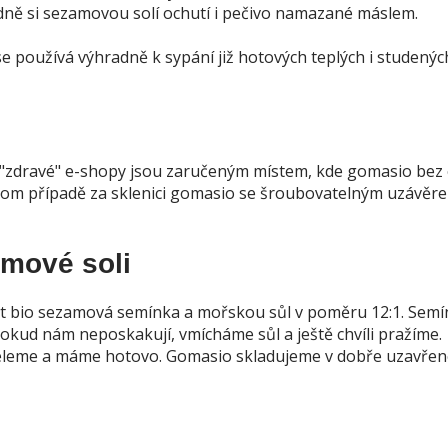
idně si sezamovou solí ochutí i pečivo namazané máslem.
se používá výhradně k sypání již hotových teplých i studenýc
"zdravé" e-shopy jsou zaručeným místem, kde gomasio bez
v tom případě za sklenici gomasio se šroubovatelným uzávě
mové soli
t bio sezamová semínka a mořskou sůl v poměru 12:1. Semí
okud nám neposkakují, vmícháme sůl a ještě chvíli pražíme.
leme a máme hotovo. Gomasio skladujeme v dobře uzavřen