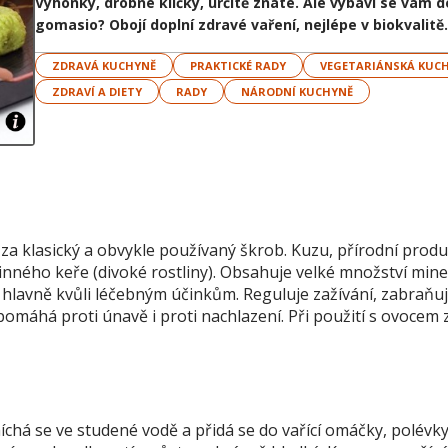
Výhonky, drobné klíčky, určitě znáte. Ale vybaví se vám 
gomasio? Obojí doplní zdravé vaření, nejlépe v biokvalitě.
ZDRAVÁ KUCHYNĚ
PRAKTICKÉ RADY
VEGETARIÁNSKÁ KUC
ZDRAVÍ A DIETY
RADY
NÁRODNÍ KUCHYNĚ
za klasický a obvykle používaný škrob. Kuzu, přírodní produ
vinného keře (divoké rostliny). Obsahuje velké množství mine
 hlavně kvůli léčebným účinkům. Reguluje zažívání, zabraňu
pomáhá proti únavě i proti nachlazení. Při použití s ovocem 
íchá se ve studené vodě a přidá se do vařící omáčky, polévk