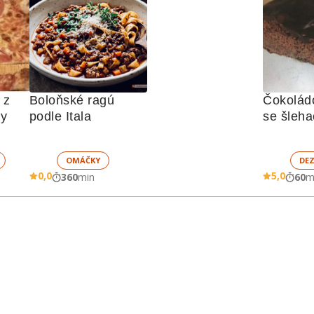
z 
Boloňské ragú 
Čokoládo
ny
podle Itala
se šleha
ovocem
OMÁČKY
DE
0,0
5,0
360
min
60
m