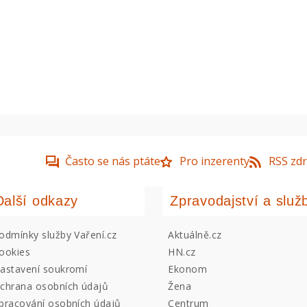
Často se nás ptáte
Pro inzerenty
RSS zdr
Další odkazy
Zpravodajství a služ
odmínky služby Vaření.cz
Aktuálně.cz
ookies
HN.cz
astavení soukromí
Ekonom
chrana osobních údajů
Žena
pracování osobních údajů
Centrum