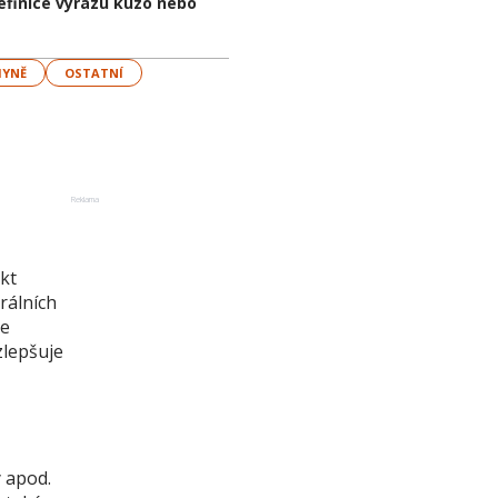
definice výrazu kuzo nebo
HYNĚ
OSTATNÍ
Reklama
kt
rálních
je
zlepšuje
y apod.