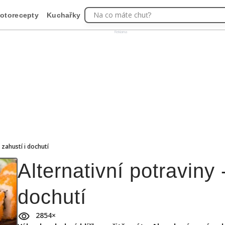
Na co máte chuť?
otorecepty
Kuchařky
Reklama
 zahustí i dochutí
Alternativní potraviny 
dochutí
2854
×