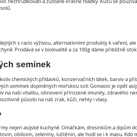
navíc nezhrudkovatí a zůstane krásně hladký. Kuzu se použív
solů.
ejných s racio výživou, alternativními produkty k vaření, ale
hyně. Prodává se v biokvalitě a za 100g dáme přibližně sto
ých semínek
oliv chemických přídavků, konzervačních látek, barviv a příc
vých semínek doplněných mořskou solí. Gomasio je opět asi
v na naši vitalitu, obnovení přirozené imunity, zdravého n
zitivně působí na náš zrak, kůži, nehty i vlasy.
o
my nejen asijské kuchyně. Omáčkám, dresinkům a dipům do
ovin, obilovin, zeleniny, luštěnin, ale hodí se i k masu. Kdo 