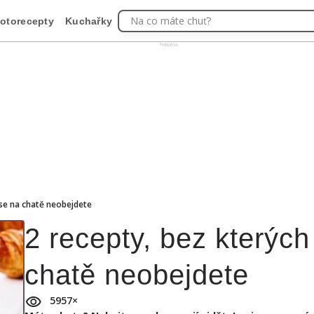
Na co máte chuť?
otorecepty
Kuchařky
Reklama
 se na chatě neobejdete
2 recepty, bez kterých
chatě neobejdete
5957
×