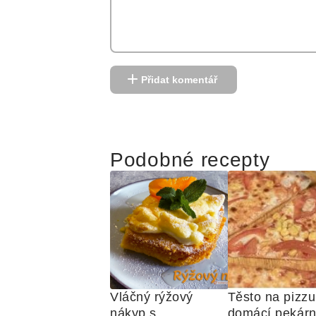
Přidat komentář
Reklama
Podobné recepty
Vláčný rýžový 
Těsto na pizzu 
nákyp s 
domácí pekár