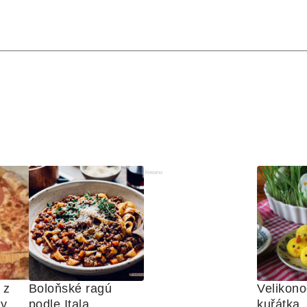
Reklama
z 
Boloňské ragú 
Velikono
ny
podle Itala
kuřátka