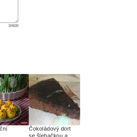
0/600
ční 
Čokoládový dort 
se šlehačkou a 