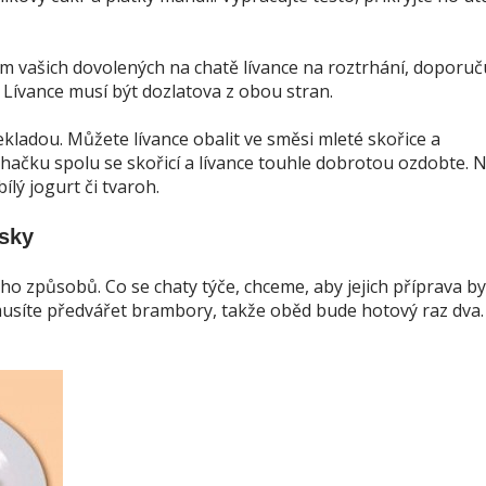
m vašich dovolených na chatě lívance na roztrhání, doporuč
k. Lívance musí být dozlatova z obou stran.
ekladou. Můžete lívance obalit ve směsi mleté skořice a
ačku spolu se skořicí a lívance touhle dobrotou ozdobte. 
lý jogurt či tvaroh.
sky
 způsobů. Co se chaty týče, chceme, aby jejich příprava by
usíte předvářet brambory, takže oběd bude hotový raz dva.