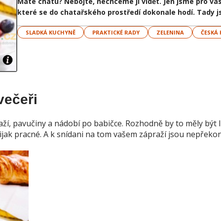
Máte chatu? Nebojte, nechceme jí vidět. Jen jsme pro vás 
které se do chatařského prostředí dokonale hodí. Tady j
SLADKÁ KUCHYNĚ
PRAKTICKÉ RADY
ZELENINA
ČESKÁ
večeři
aží, pavučiny a nádobí po babičce. Rozhodně by to měly být 
nijak pracné. A k snídani na tom vašem zápraží jsou nepřeko