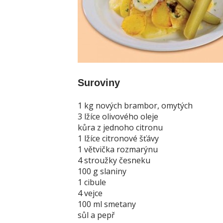
Suroviny
1 kg nových brambor, omytých
3 lžíce olivového oleje
kůra z jednoho citronu
1 lžíce citronové šťávy
1 větvička rozmarýnu
4 stroužky česneku
100 g slaniny
1 cibule
4 vejce
100 ml smetany
sůl a pepř