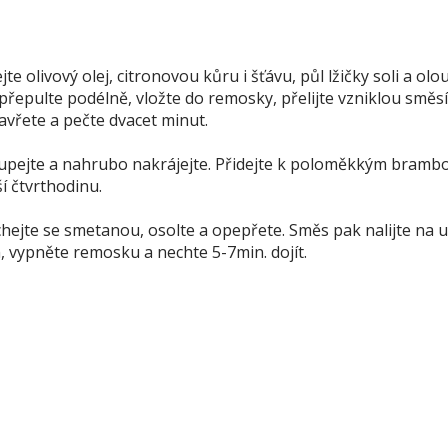
e olivový olej, citronovou kůru i šťávu, půl lžičky soli a olo
epulte podélně, vložte do remosky, přelijte vzniklou směsí
avřete a pečte dvacet minut.
oloupejte a nahrubo nakrájejte. Přidejte k poloměkkým bramb
í čtvrthodinu.
chejte se smetanou, osolte a opepřete. Směs pak nalijte na
, vypněte remosku a nechte 5-7min. dojít.