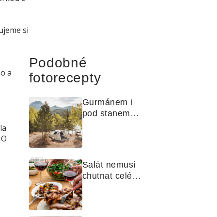
ujeme si
Podobné
No a
fotorecepty
Gurmánem i 
pod stanem? 
Jak na polní 
la
kuchyni a na 
 O
čem vařit
Reklama
Salát nemusí 
chutnat celé 
léto stejně. 
Objevte 
zálivky, které 