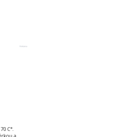
Reklama
70 C°.
těrkou a