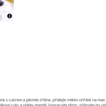
te s cukrem a jakmile zřídne, přidejte mléko ohřáté na max. 
lkový cukr a plátky mandlí. Vypracujte těsto, přikryjte ho u