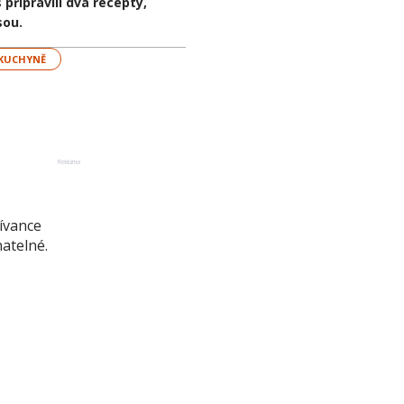
připravili dva recepty,
sou.
 KUCHYNĚ
Reklama
lívance
natelné.