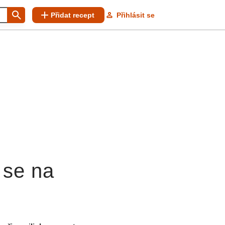
Přidat recept
Přihlásit se
 se na