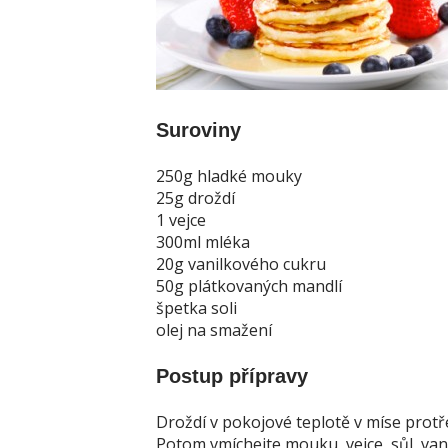
Suroviny
250g hladké mouky
25g droždí
1 vejce
300ml mléka
20g vanilkového cukru
50g plátkovaných mandlí
špetka soli
olej na smažení
Postup přípravy
Droždí v pokojové teplotě v míse protře
Potom vmíchejte mouku, vejce, sůl, vani