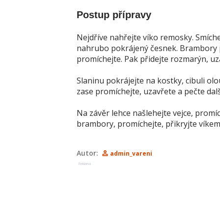
Postup přípravy
Nejdříve nahřejte víko remosky. Smíchejt
nahrubo pokrájený česnek. Brambory př
promíchejte. Pak přidejte rozmarýn, uz
Slaninu pokrájejte na kostky, cibuli 
zase promíchejte, uzavřete a pečte dalš
Na závěr lehce našlehejte vejce, promí
brambory, promíchejte, přikryjte víkem
Autor:
admin_vareni
Reklama