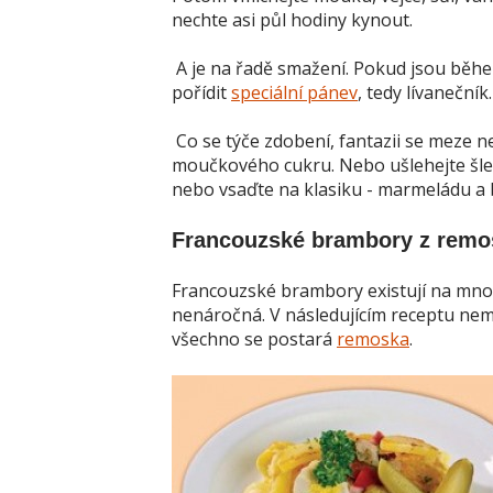
nechte asi půl hodiny kynout.
A je na řadě smažení. Pokud jsou běhe
pořídit
speciální pánev
, tedy lívaneční
Co se týče zdobení, fantazii se meze n
moučkového cukru. Nebo ušlehejte šleh
nebo vsaďte na klasiku - marmeládu a bí
Francouzské brambory z remo
Francouzské brambory existují na mnoho
nenáročná. V následujícím receptu nem
všechno se postará
remoska
.